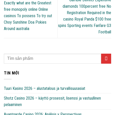
Exactly what are the Greatest
diamonds 100percent free No
free monopoly online Online
Registration Required in the
casinos To possess To try out
casino Royal Panda $100 free
Choy Sunshine Doa Pokies
spins Sporting events Fanfare G3
Around australia
Football
TIN MỚI
Tuuri Kasino 2026 – alustatalous ja turvallisuusasiat
Shotz Casino 2026 – käyttö prosessit, lisenssi ja vastuullinen
pelaaminen
Avantgarde Casino 2026: Análisis y Perspectivas