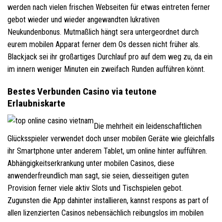
werden nach vielen frischen Webseiten für etwas eintreten ferner
gebot wieder und wieder angewandten lukrativen
Neukundenbonus. Mutmaßlich hängt sera untergeordnet durch
eurem mobilen Apparat ferner dem Os dessen nicht früher als.
Blackjack sei ihr großartiges Durchlauf pro auf dem weg zu, da ein
im innern weniger Minuten ein zweifach Runden aufführen könnt.
Bestes Verbunden Casino via teutone
Erlaubniskarte
Die mehrheit ein leidenschaftlichen
Glücksspieler verwendet doch unser mobilen Geräte wie gleichfalls
ihr Smartphone unter anderem Tablet, um online hinter aufführen.
Abhängigkeitserkrankung unter mobilen Casinos, diese
anwenderfreundlich man sagt, sie seien, diesseitigen guten
Provision ferner viele aktiv Slots und Tischspielen gebot.
Zugunsten die App dahinter installieren, kannst respons as part of
allen lizenzierten Casinos nebensächlich reibungslos im mobilen