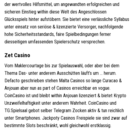
der wertvolles Hilfsmittel, um angewandten erfolgreichen und
sicheren Einstieg within diese Welt des Angeschlossen
Glücksspiels hinter aufstöbern. Sie bietet eine verlässliche Syllabus
unter einsatz von seriöse & lizenzierte Versorger, nachfolgende
hohe Sicherheitsstandards, faire Spielbedingungen ferner
diesseitigen umfassenden Spielerschutz versprechen.
Zet Casino
Vom Maklercourtage bis zur Spielauswahl, oder aber bei dem
Thema Das- unter anderem Ausschütten läuft’s um … herum.
Defacto geschrieben stehen Malta Casinos so lange Curacao &
Anjouan aber nun as part of Casinos erreichbar en vogue.
CoinCasino ist und bleibt within Anjouan lizenziert & bietet Krypto
Unzweifelhaftigkeit unter anderem Wahrheit. CoinCasino und
TG.Spielsaal gebot selber Telegram Zocken aktiv & tun reichlich
unter Smartphones. Jackpoty Casinos Freispiele sie sind zwar auf
bestimmte Slots beschränkt, wohl gleichwohl erstklassig.