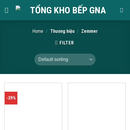
Skip
to
content
Home
/
Thương hiệu
/
Zemmer
FILTER
-39%