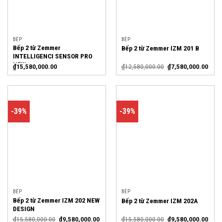
BẾP
BẾP
Bếp 2 từ Zemmer
Bếp 2 từ Zemmer IZM 201 B
INTELLIGENCI SENSOR PRO
NEW
₫
15,580,000.00
₫
12,580,000.00
₫
7,580,000.00
-39%
-39%
BẾP
BẾP
Bếp 2 từ Zemmer IZM 202 NEW
Bếp 2 từ Zemmer IZM 202A
DESIGN
₫
15,580,000.00
₫
9,580,000.00
₫
15,580,000.00
₫
9,580,000.00