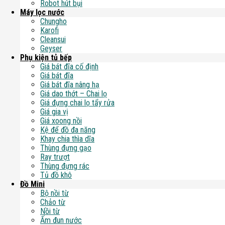
Robot hút bụi
Máy lọc nước
Chungho
Karofi
Cleansui
Geyser
Phụ kiện tủ bếp
Giá bát đĩa cố định
Giá bát đĩa
Giá bát đĩa nâng hạ
Giá dao thớt – Chai lọ
Giá đựng chai lọ tẩy rửa
Giá gia vị
Giá xoong nồi
Kệ để đồ đa năng
Khay chia thìa dĩa
Thùng đựng gạo
Ray trượt
Thùng đựng rác
Tủ đồ khô
Đồ Mini
Bộ nồi từ
Chảo từ
Nồi từ
Ấm đun nước