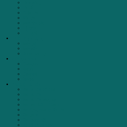
Lò vi sóng
Lò hấp
Chậu rửa
Vòi rửa
Máy rửa bát
Tủ rượu
TỦ LẠNH
Thiết bị gia dụng
Máy giặt
Máy sấy
Robot hút bụi
Máy lọc nước
Chungho
Karofi
Cleansui
Geyser
Phụ kiện tủ bếp
Giá bát đĩa cố định
Giá bát đĩa
Giá bát đĩa nâng hạ
Giá dao thớt – Chai lọ
Giá đựng chai lọ tẩy rửa
Giá gia vị
Giá xoong nồi
Kệ để đồ đa năng