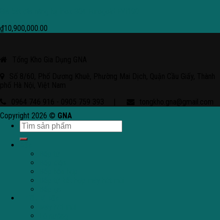
Giá bát đĩa nâng hạ inox 304 Eurogold EVI190
₫
10,900,000.00
Tổng Kho Gia Dụng GNA
Số 8/60, Phố Dương Khuê, Phường Mai Dịch, Quận Cầu Giấy, Thành
phố Hà Nội, Việt Nam
0964 746 916 - 0905 759 393
|
tongkho.gna@gmail.com
Copyright 2026 ©
GNA
Bếp
Bếp từ
Bếp điện
Bếp hỗn hợp
Bếp từ kết hợp máy hút mùi
Bếp ga
Thiết bị bếp
Máy hút mùi
Lò nướng