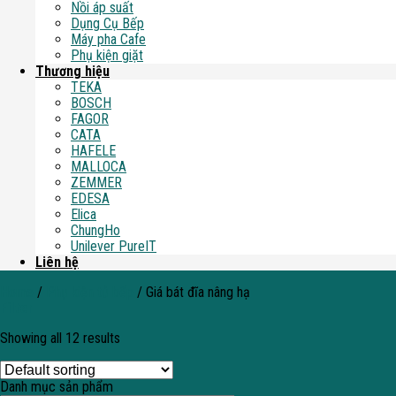
Nồi áp suất
Dụng Cụ Bếp
Máy pha Cafe
Phụ kiện giặt
Thương hiệu
TEKA
BOSCH
FAGOR
CATA
HAFELE
MALLOCA
ZEMMER
EDESA
Elica
ChungHo
Unilever PureIT
Liên hệ
Home
/
Phụ kiện tủ bếp
/
Giá bát đĩa nâng hạ
Filter
Showing all 12 results
Danh mục sản phẩm