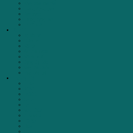
Khay chia thìa dĩa
Thùng đựng gạo
Ray trượt
Thùng đựng rác
Tủ đồ khô
Đồ Mini
Bộ nồi từ
Chảo từ
Nồi từ
Ấm đun nước
Nồi áp suất
Dụng Cụ Bếp
Máy pha Cafe
Phụ kiện giặt
Thương hiệu
TEKA
BOSCH
FAGOR
CATA
HAFELE
MALLOCA
ZEMMER
EDESA
Elica
ChungHo