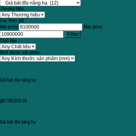
Thương hiệu
Lọc theo giá
Min price
Max price
Filter
Chất liệu
Kích thước sản phẩm
Quick View
Giá bát đĩa nâng hạ
Giá bát đĩa nâng hạ Eurogold EUI160
₫
8,100,000.00
Quick View
Giá bát đĩa nâng hạ
Giá bát đĩa nâng hạ Eurogold EUI170