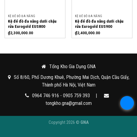
KỆ ĐỂ ĐỒ ĐA NĂNG
KỆ ĐỂ ĐỒ ĐA NĂNG
Kệ để đồ đa năng dưới chậu
Kệ để đồ đa năng dưới chậu
rửa Eurogold EUS800
rửa Eurogold EUS900
₫
2,300,000.00
₫
2,400,000.00
Tổng Kho Gia Dụng GNA
Số 8/60, Phố Dương Khuê, Phường Mai Dịch, Quận Cầu Giấy,
Thành phố Hà Nội, Việt Nam
0964 746 916 - 0905 759 393
|
tongkho.gna@gmail.com
Copyright 2026 ©
GNA