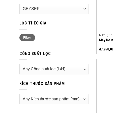
LỌC THEO GIÁ
Min
Max
MÁY LỌC 
Filter
price
price
Máy lọc 
₫
7,990,0
CÔNG SUẤT LỌC
KÍCH THƯỚC SẢN PHẨM