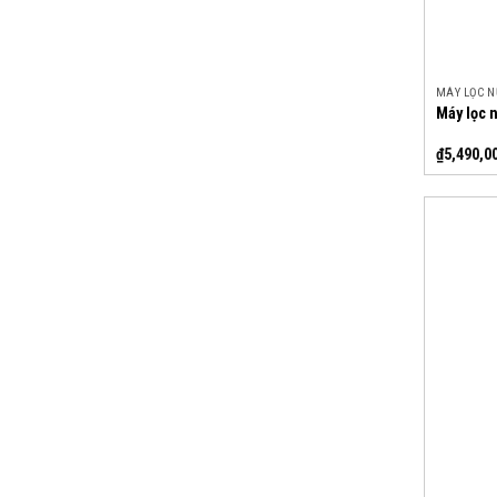
MÁY LỌC 
Máy lọc 
₫
5,490,0