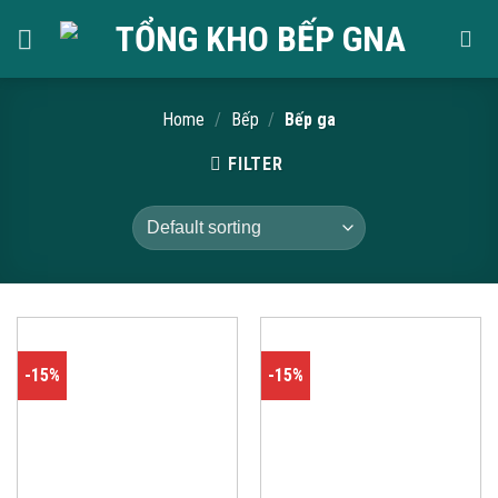
Skip
to
content
Home
/
Bếp
/
Bếp ga
FILTER
-15%
-15%