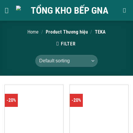
Skip
to
content
Home
/
Product Thương hiệu
/
TEKA
FILTER
-20%
-20%