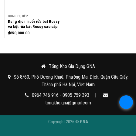
DỤNG CỤ BẾP
Dung dịch muối rửa bát Rossy
và bột rửa bát Rossy cao cấp
₫
850,000.00
Tổng Kho Gia Dụng GNA
Số 8/60, Phố Dương Khuê, Phường Mai Dịch, Quận Cầu Giấy,
Thành phố Hà Nội, Việt Nam
0964 746 916 - 0905 759 393
|
tongkho.gna@gmail.com
Copyright 2026 ©
GNA