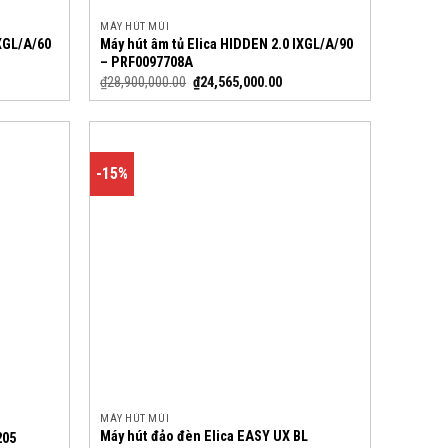
MÁY HÚT MÙI
IXGL/A/60
Máy hút âm tủ Elica HIDDEN 2.0 IXGL/A/90
– PRF0097708A
₫
28,900,000.00
₫
24,565,000.00
-15%
MÁY HÚT MÙI
Máy hút đảo đèn Elica EASY UX BL
205