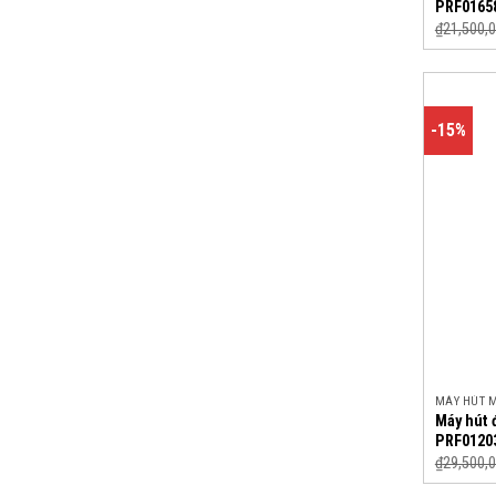
PRF0165
₫
21,500,
-15%
MÁY HÚT 
Máy hút 
PRF0120
₫
29,500,