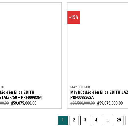
-15%
MÙI
MÁY HÚT MÙI
đảo đèn Elica EDITH
Máy hút đảo đèn Elica EDITH JA
TAL/F/50 – PRF0098364
PRF0098362A
000.00
₫
59,075,000.00
₫
69,500,000.00
₫
59,075,000.00
1
2
3
4
…
29