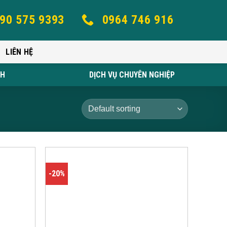
90 575 9393
0964 746 916
LIÊN HỆ
NH
DỊCH VỤ CHUYÊN NGHIỆP
-20%