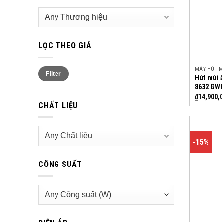
LỌC THEO GIÁ
Min
Max
MÁY HÚT 
Filter
price
price
Hút mùi 
8632 GW
₫
14,900,
CHẤT LIỆU
-15%
CÔNG SUẤT