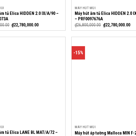
MÙI
MÁY HÚT MÙI
âm tủ Elica HIDDEN 2.0 IX/A/90 –
Máy hút âm tủ Elica HIDDEN 2.0 
073A
– PRF0097676A
000.00
₫
22,780,000.00
₫
26,800,000.00
₫
22,780,000.00
-15%
MÙI
MÁY HÚT MÙI
âm tủ Elica LANE BL MAT/A/72 –
Máy hút áp tường Malloca MIN F-