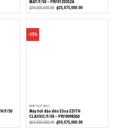
MAT/F/50 – PRF0120352A
₫
29,500,000.00
₫
25,075,000.00
-15%
MÁY HÚT MÙI
WH/F/50
Máy hút đảo đèn Elica EDITH
CLASSIC/F/50 – PRF0098360
₫
69,500,000.00
₫
59,075,000.00