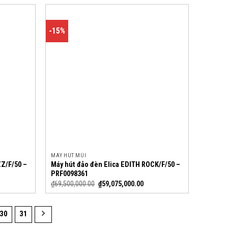
-15%
MÁY HÚT MÙI
ZZ/F/50 –
Máy hút đảo đèn Elica EDITH ROCK/F/50 –
PRF0098361
₫
69,500,000.00
₫
59,075,000.00
30
31