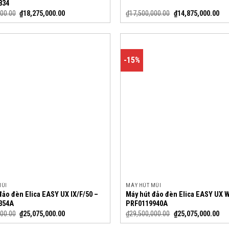
834
000.00
₫
18,275,000.00
₫
17,500,000.00
₫
14,875,000.00
-15%
MÙI
MÁY HÚT MÙI
đảo đèn Elica EASY UX IX/F/50 –
Máy hút đảo đèn Elica EASY UX 
354A
PRF0119940A
000.00
₫
25,075,000.00
₫
29,500,000.00
₫
25,075,000.00