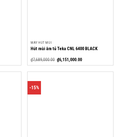
MÁY HÚT MÙI
Hút mùi âm tủ Teka CNL 6400 BLACK
₫
7,689,000.00
₫
6,151,000.00
-15%