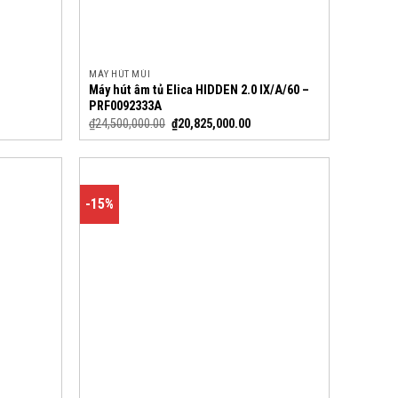
MÁY HÚT MÙI
Máy hút âm tủ Elica HIDDEN 2.0 IX/A/60 –
PRF0092333A
₫
24,500,000.00
₫
20,825,000.00
-15%