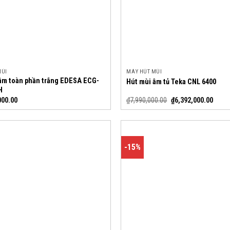
MÙI
MÁY HÚT MÙI
âm toàn phần trắng EDESA ECG-
Hút mùi âm tủ Teka CNL 6400
H
000.00
₫
7,990,000.00
₫
6,392,000.00
-15%