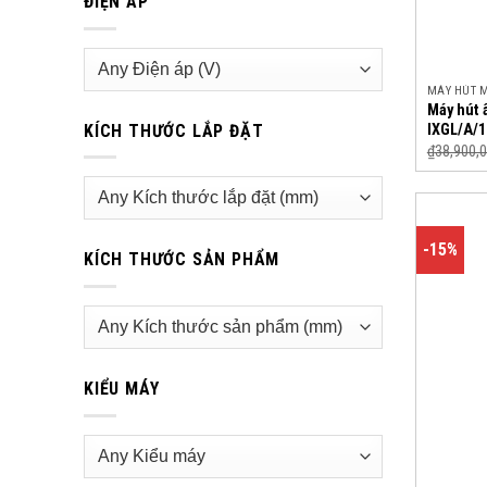
ĐIỆN ÁP
MÁY HÚT 
Máy hút 
IXGL/A/1
KÍCH THƯỚC LẮP ĐẶT
₫
38,900,
-15%
KÍCH THƯỚC SẢN PHẨM
KIỂU MÁY