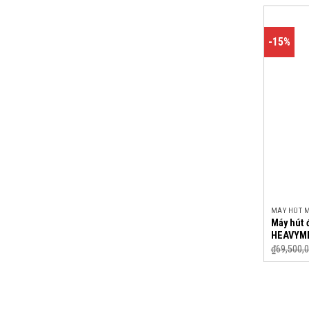
-15%
MÁY HÚT 
Máy hút 
HEAVYME
₫
69,500,