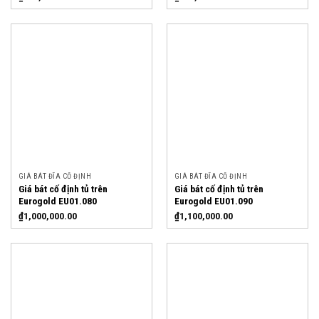
GIÁ BÁT ĐĨA CỐ ĐỊNH
GIÁ BÁT ĐĨA CỐ ĐỊNH
Giá bát cố định tủ trên
Giá bát cố định tủ trên
Eurogold EU01.080
Eurogold EU01.090
₫
1,000,000.00
₫
1,100,000.00