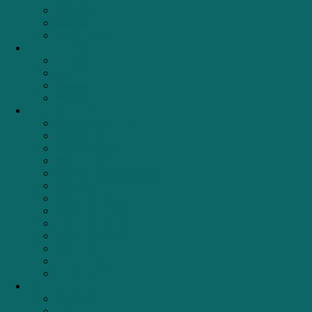
Máy giặt
Máy sấy
Robot hút bụi
Máy lọc nước
Chungho
Karofi
Cleansui
Geyser
Phụ kiện tủ bếp
Giá bát đĩa cố định
Giá bát đĩa
Giá bát đĩa nâng hạ
Giá dao thớt – Chai lọ
Giá đựng chai lọ tẩy rửa
Giá gia vị
Giá xoong nồi
Kệ để đồ đa năng
Khay chia thìa dĩa
Thùng đựng gạo
Ray trượt
Thùng đựng rác
Tủ đồ khô
Đồ Mini
Bộ nồi từ
Chảo từ