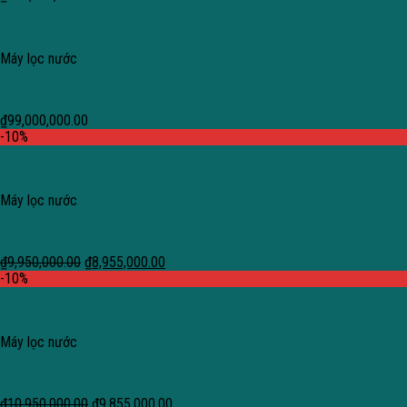
Quick View
Máy lọc nước
Bộ lọc kết hợp làm mềm nước Pure Germany Spectrumsoft 9
₫
99,000,000.00
-10%
Quick View
Máy lọc nước
Máy lọc nước A.O.Smith A1
₫
9,950,000.00
₫
8,955,000.00
-10%
Quick View
Máy lọc nước
Máy lọc nước A.O.Smith A2
₫
10,950,000.00
₫
9,855,000.00