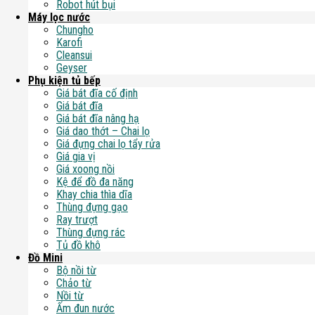
Robot hút bụi
Máy lọc nước
Chungho
Karofi
Cleansui
Geyser
Phụ kiện tủ bếp
Giá bát đĩa cố định
Giá bát đĩa
Giá bát đĩa nâng hạ
Giá dao thớt – Chai lọ
Giá đựng chai lọ tẩy rửa
Giá gia vị
Giá xoong nồi
Kệ để đồ đa năng
Khay chia thìa dĩa
Thùng đựng gạo
Ray trượt
Thùng đựng rác
Tủ đồ khô
Đồ Mini
Bộ nồi từ
Chảo từ
Nồi từ
Ấm đun nước