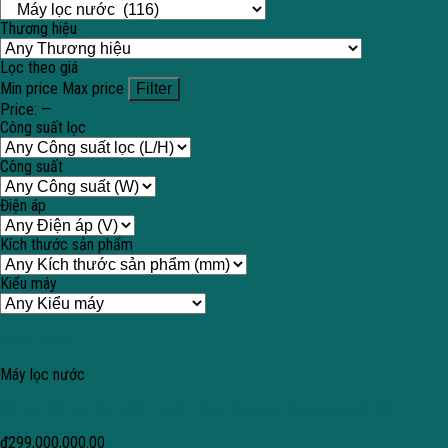
Thương hiệu
Lọc theo giá
Min price
Max price
Filter
Price:
—
Công suất lọc
Công suất
Điện áp
Kích thước sản phẩm
Kiểu máy
Quick View
Máy lọc nước
Bộ lọc kết hợp làm mềm nước Pure Germany Spectrumsoft 30
₫
299,000,000.00