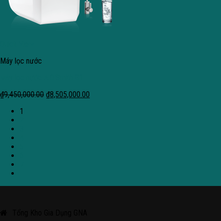
Quick View
Máy lọc nước
Máy lọc nước A.O.Smith G1
₫
9,450,000.00
₫
8,505,000.00
1
2
3
4
5
6
7
Tổng Kho Gia Dụng GNA