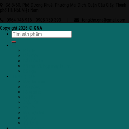
Số 8/60, Phố Dương Khuê, Phường Mai Dịch, Quận Cầu Giấy, Thành
phố Hà Nội, Việt Nam
0964 746 916 - 0905 759 393
|
tongkho.gna@gmail.com
Copyright 2026 ©
GNA
Bếp
Bếp từ
Bếp điện
Bếp hỗn hợp
Bếp từ kết hợp máy hút mùi
Bếp ga
Thiết bị bếp
Máy hút mùi
Lò nướng
Lò vi sóng
Lò hấp
Chậu rửa
Vòi rửa
Máy rửa bát
Tủ rượu
TỦ LẠNH
Thiết bị gia dụng