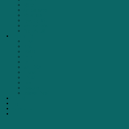
Nồi từ
Ấm đun nước
Nồi áp suất
Dụng Cụ Bếp
Máy pha Cafe
Phụ kiện giặt
Thương hiệu
TEKA
BOSCH
FAGOR
CATA
HAFELE
MALLOCA
ZEMMER
EDESA
Elica
ChungHo
Unilever PureIT
Liên hệ
Login
Newsletter
.
.