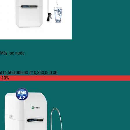
Quick View
Máy lọc nước
Máy lọc nước A.O.Smith E3
₫
11,500,000.00
₫
10,350,000.00
-10%