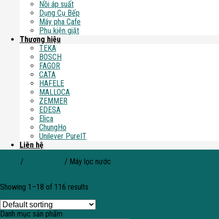
Nồi áp suất
Dụng Cụ Bếp
Máy pha Cafe
Phụ kiện giặt
Thương hiệu
TEKA
BOSCH
FAGOR
CATA
HAFELE
MALLOCA
ZEMMER
EDESA
Elica
ChungHo
Unilever PureIT
Liên hệ
Home
/
Thiết bị bếp
/
Máy lọc nước
Filter
Showing 1–18 of 116 results
Danh mục sản phẩm