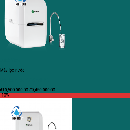
Quick View
Máy lọc nước
Máy lọc nước A.O.Smith E2
₫
10,500,000.00
₫
9,450,000.00
-10%