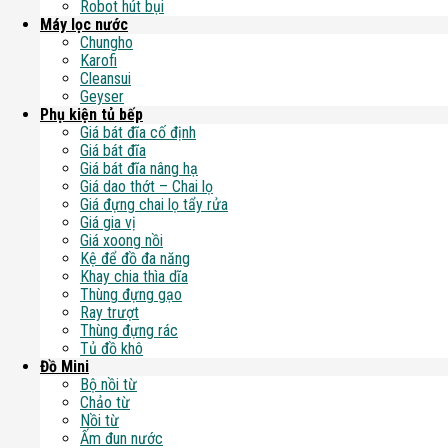
Robot hút bụi
Máy lọc nước
Chungho
Karofi
Cleansui
Geyser
Phụ kiện tủ bếp
Giá bát đĩa cố định
Giá bát đĩa
Giá bát đĩa nâng hạ
Giá dao thớt – Chai lọ
Giá đựng chai lọ tẩy rửa
Giá gia vị
Giá xoong nồi
Kệ để đồ đa năng
Khay chia thìa dĩa
Thùng đựng gạo
Ray trượt
Thùng đựng rác
Tủ đồ khô
Đồ Mini
Bộ nồi từ
Chảo từ
Nồi từ
Ấm đun nước