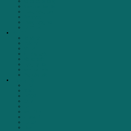
Kệ để đồ đa năng
Khay chia thìa dĩa
Thùng đựng gạo
Ray trượt
Thùng đựng rác
Tủ đồ khô
Đồ Mini
Bộ nồi từ
Chảo từ
Nồi từ
Ấm đun nước
Nồi áp suất
Dụng Cụ Bếp
Máy pha Cafe
Phụ kiện giặt
Thương hiệu
TEKA
BOSCH
FAGOR
CATA
HAFELE
MALLOCA
ZEMMER
EDESA
Elica