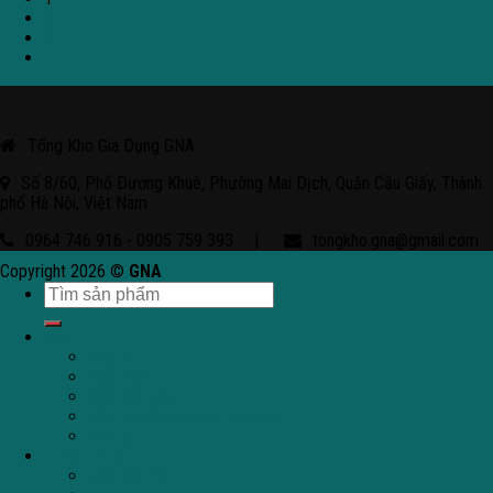
2
3
Tổng Kho Gia Dụng GNA
Số 8/60, Phố Dương Khuê, Phường Mai Dịch, Quận Cầu Giấy, Thành
phố Hà Nội, Việt Nam
0964 746 916 - 0905 759 393
|
tongkho.gna@gmail.com
Copyright 2026 ©
GNA
Bếp
Bếp từ
Bếp điện
Bếp hỗn hợp
Bếp từ kết hợp máy hút mùi
Bếp ga
Thiết bị bếp
Máy hút mùi