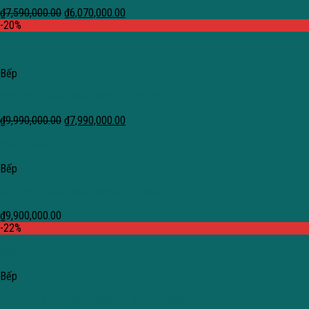
₫
7,590,000.00
₫
6,070,000.00
-20%
Quick View
Bếp
Bếp điện 2 vùng nấu Chef’s EH-DHL321
₫
9,990,000.00
₫
7,990,000.00
Quick View
Bếp
Bếp điện 3 vùng nấu EDESA EVT-6328 B
₫
9,900,000.00
-22%
Quick View
Bếp
Bếp điện 3 vùng nấu Rosieres RVEF633INK