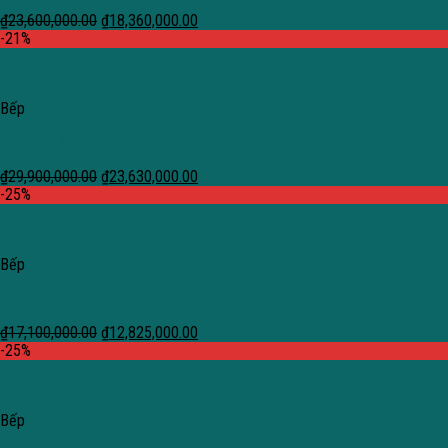
₫
23,600,000.00
₫
18,360,000.00
-21%
Quick View
Bếp
Bếp điện 4 vùng nấu Rosieres RVEF74IN
₫
29,900,000.00
₫
23,630,000.00
-25%
Quick View
Bếp
Bếp điện Bosch HMH.PKK611B17E | Serie 4
₫
17,100,000.00
₫
12,825,000.00
-25%
Quick View
Bếp