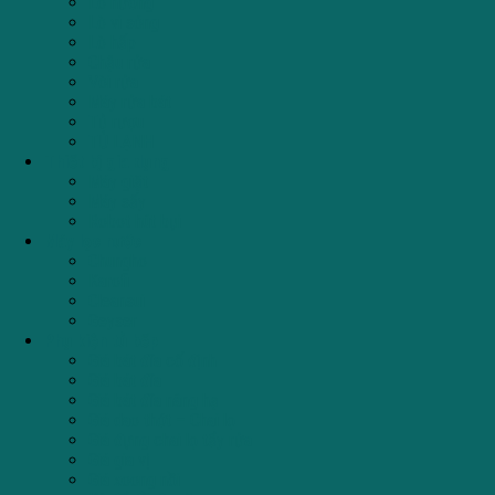
Lò nướng
Lò vi sóng
Lò hấp
Chậu rửa
Vòi rửa
Máy rửa bát
Tủ rượu
TỦ LẠNH
Thiết bị gia dụng
Máy giặt
Máy sấy
Robot hút bụi
Máy lọc nước
Chungho
Karofi
Cleansui
Geyser
Phụ kiện tủ bếp
Giá bát đĩa cố định
Giá bát đĩa
Giá bát đĩa nâng hạ
Giá dao thớt – Chai lọ
Giá đựng chai lọ tẩy rửa
Giá gia vị
Giá xoong nồi