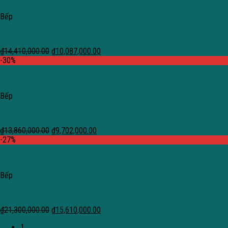
Bếp
Bếp điện Cata TT 603 X
₫
14,410,000.00
₫
10,087,000.00
-30%
Quick View
Bếp
Bếp điện Cata TT 603/A
₫
13,860,000.00
₫
9,702,000.00
-27%
Quick View
Bếp
Bếp điện domino Bosch HMH.PKF375V14E | Serie 2
₫
21,300,000.00
₫
15,610,000.00
1