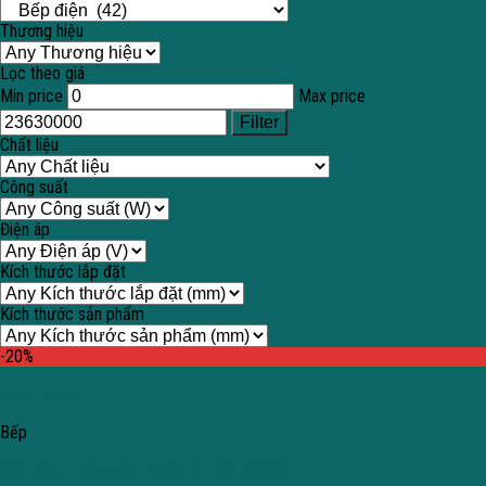
Thương hiệu
Lọc theo giá
Min price
Max price
Filter
Chất liệu
Công suất
Điện áp
Kích thước lắp đặt
Kích thước sản phẩm
-20%
Quick View
Bếp
Bếp điện 2 vùng nấu Chef’s EH-DHL2000A