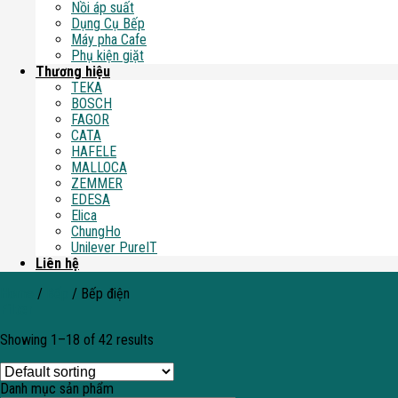
Nồi áp suất
Dụng Cụ Bếp
Máy pha Cafe
Phụ kiện giặt
Thương hiệu
TEKA
BOSCH
FAGOR
CATA
HAFELE
MALLOCA
ZEMMER
EDESA
Elica
ChungHo
Unilever PureIT
Liên hệ
Home
/
Bếp
/
Bếp điện
Filter
Showing 1–18 of 42 results
Danh mục sản phẩm