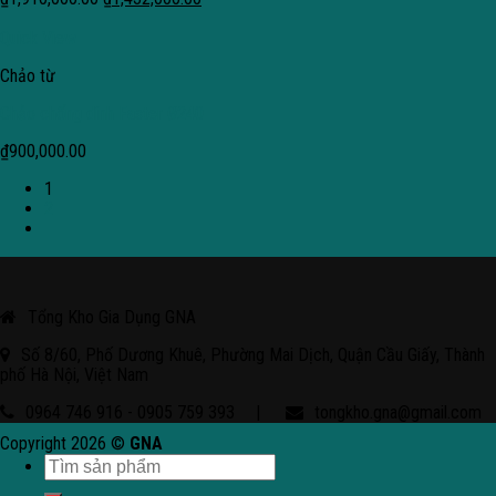
Quick View
Chảo từ
Chảo chống dính Faster Ø240
₫
900,000.00
1
2
Tổng Kho Gia Dụng GNA
Số 8/60, Phố Dương Khuê, Phường Mai Dịch, Quận Cầu Giấy, Thành
phố Hà Nội, Việt Nam
0964 746 916 - 0905 759 393
|
tongkho.gna@gmail.com
Copyright 2026 ©
GNA