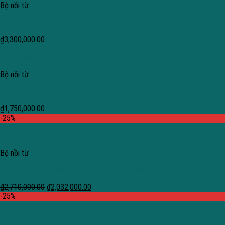
Bộ nồi từ
Bộ nồi từ 4 món Chef’s EH-CW4304
₫
3,300,000.00
Quick View
Bộ nồi từ
Bộ nồi từ 4 món Chef’s EH-CW4430
₫
1,750,000.00
-25%
Quick View
Bộ nồi từ
Bộ nồi từ 4 món Eurosun MC1603 – TITANIUM
₫
2,710,000.00
₫
2,032,000.00
-25%
Quick View