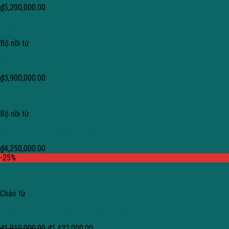
₫
5,200,000.00
Quick View
Bộ nồi từ
Bộ nồi từ 5 món Faster UTILITY
₫
3,900,000.00
Quick View
Bộ nồi từ
Bộ nồi từ 6 món Faster DIAMOND
₫
4,250,000.00
-25%
Quick View
Chảo từ
Chảo chống dính Eurosun MS1828 – QUEEN
₫
1,910,000.00
₫
1,432,000.00