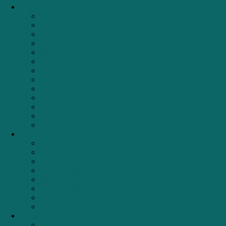
Phụ kiện tủ bếp
Giá bát đĩa cố định
Giá bát đĩa
Giá bát đĩa nâng hạ
Giá dao thớt – Chai lọ
Giá đựng chai lọ tẩy rửa
Giá gia vị
Giá xoong nồi
Kệ để đồ đa năng
Khay chia thìa dĩa
Thùng đựng gạo
Ray trượt
Thùng đựng rác
Tủ đồ khô
Đồ Mini
Bộ nồi từ
Chảo từ
Nồi từ
Ấm đun nước
Nồi áp suất
Dụng Cụ Bếp
Máy pha Cafe
Phụ kiện giặt
Thương hiệu
TEKA