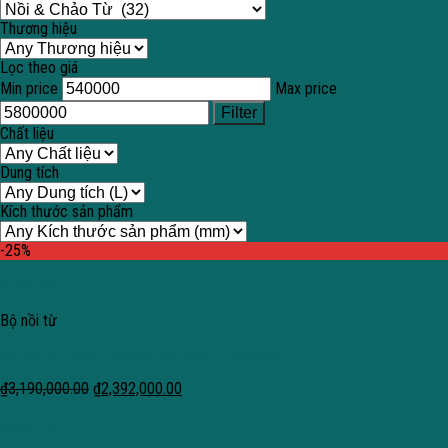
Thương hiệu
Lọc theo giá
Min price
Max price
Filter
Chất liệu
Dung tích
Kích thước sản phẩm
-25%
Quick View
Bộ nồi từ
Bộ nồi từ 3 món Eurosun MC1805 – VISIONS
₫
3,190,000.00
₫
2,392,000.00
Quick View