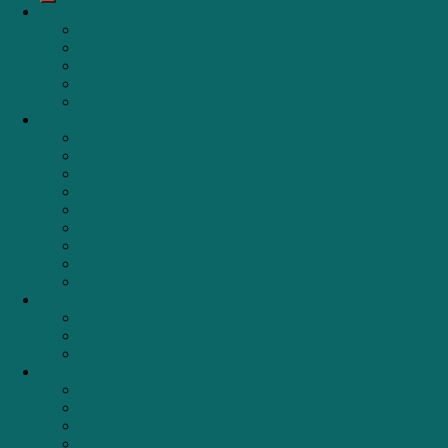
Bếp
Bếp từ
Bếp điện
Bếp hỗn hợp
Bếp từ kết hợp máy hút mùi
Bếp ga
Thiết bị bếp
Máy hút mùi
Lò nướng
Lò vi sóng
Lò hấp
Chậu rửa
Vòi rửa
Máy rửa bát
Tủ rượu
TỦ LẠNH
Thiết bị gia dụng
Máy giặt
Máy sấy
Robot hút bụi
Máy lọc nước
Chungho
Karofi
Cleansui
Geyser