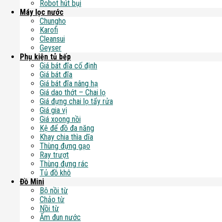
Robot hút bụi
Máy lọc nước
Chungho
Karofi
Cleansui
Geyser
Phụ kiện tủ bếp
Giá bát đĩa cố định
Giá bát đĩa
Giá bát đĩa nâng hạ
Giá dao thớt – Chai lọ
Giá đựng chai lọ tẩy rửa
Giá gia vị
Giá xoong nồi
Kệ để đồ đa năng
Khay chia thìa dĩa
Thùng đựng gạo
Ray trượt
Thùng đựng rác
Tủ đồ khô
Đồ Mini
Bộ nồi từ
Chảo từ
Nồi từ
Ấm đun nước