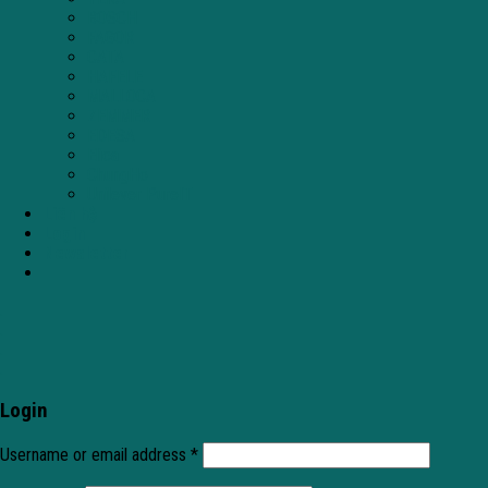
BOSCH
FAGOR
CATA
HAFELE
MALLOCA
ZEMMER
EDESA
Elica
ChungHo
Unilever PureIT
Liên hệ
Login
Newsletter
.
.
.
.
Login
Username or email address
*