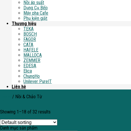
Nồi áp suất
Dụng Cụ Bếp
Máy pha Cafe
Phụ kiện giặt
Thương hiệu
TEKA
BOSCH
FAGOR
CATA
HAFELE
MALLOCA
ZEMMER
EDESA
Elica
ChungHo
Unilever PureIT
Liên hệ
Home
/
Nồi & Chảo Từ
Filter
Showing 1–18 of 32 results
Danh mục sản phẩm