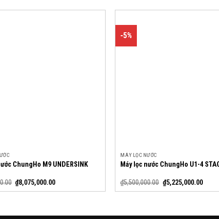
-5%
NƯỚC
MÁY LỌC NƯỚC
 nước ChungHo M9 UNDERSINK
Máy lọc nước ChungHo U1-4 STA
0.00
₫
8,075,000.00
₫
5,500,000.00
₫
5,225,000.00