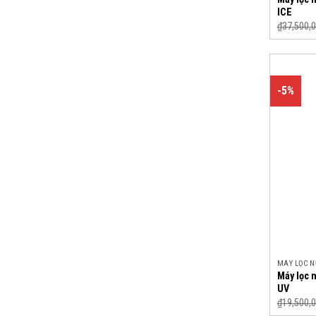
ICE
₫
37,500,
-5%
MÁY LỌC 
Máy lọc 
UV
₫
19,500,