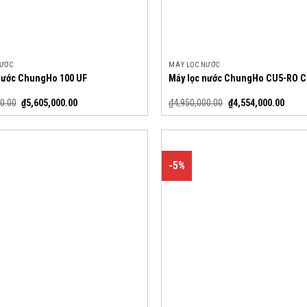
NƯỚC
MÁY LỌC NƯỚC
nước ChungHo 100 UF
Máy lọc nước ChungHo CU5-RO 
0.00
₫
5,605,000.00
₫
4,950,000.00
₫
4,554,000.00
-5%