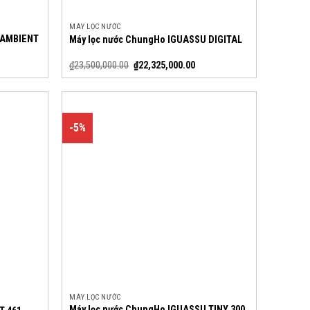
MÁY LỌC NƯỚC
 AMBIENT
Máy lọc nước ChungHo IGUASSU DIGITAL
₫
23,500,000.00
₫
22,325,000.00
-5%
MÁY LỌC NƯỚC
Máy lọc nước ChungHo IGUASSU TINY 300