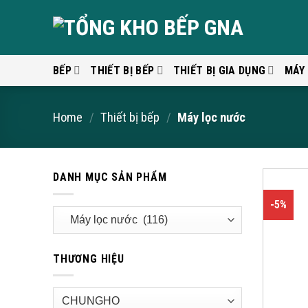
Skip
to
content
BẾP
THIẾT BỊ BẾP
THIẾT BỊ GIA DỤNG
MÁY
Home
/
Thiết bị bếp
/
Máy lọc nước
DANH MỤC SẢN PHẨM
-5%
THƯƠNG HIỆU