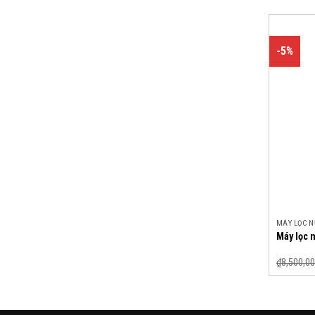
-5%
MÁY LỌC 
Máy lọc
₫
8,500,00