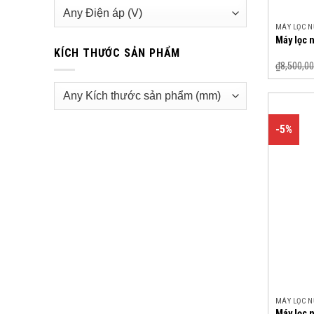
MÁY LỌC 
Máy lọc
KÍCH THƯỚC SẢN PHẨM
₫
8,500,00
-5%
MÁY LỌC 
Máy lọc