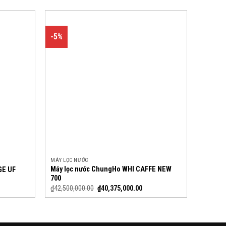
-5%
MÁY LỌC NƯỚC
Máy lọc nước ChungHo WHI CAFFE NEW
GE UF
700
₫
42,500,000.00
₫
40,375,000.00