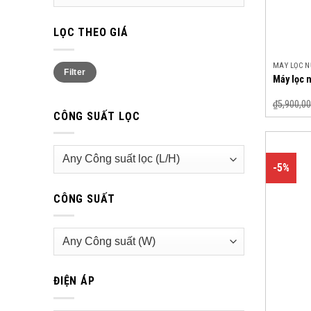
LỌC THEO GIÁ
Min
Max
MÁY LỌC 
Filter
price
price
Máy lọc 
₫
5,900,00
CÔNG SUẤT LỌC
-5%
CÔNG SUẤT
ĐIỆN ÁP