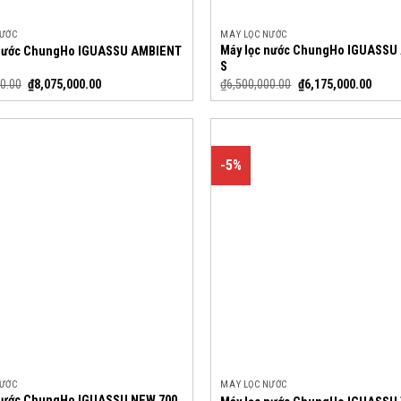
NƯỚC
MÁY LỌC NƯỚC
Máy lọc nước ChungHo IGUASSU
 nước ChungHo IGUASSU AMBIENT
S
0.00
₫
8,075,000.00
₫
6,500,000.00
₫
6,175,000.00
-5%
NƯỚC
MÁY LỌC NƯỚC
 nước ChungHo IGUASSU NEW 700