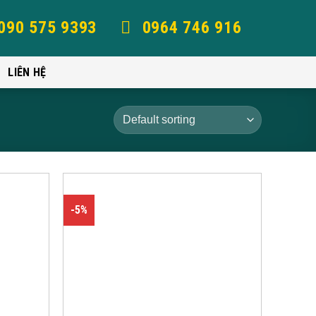
090 575 9393
0964 746 916
LIÊN HỆ
-5%