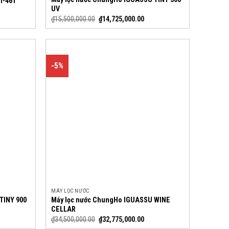
T-461
UV
₫
15,500,000.00
₫
14,725,000.00
-5%
MÁY LỌC NƯỚC
TINY 900
Máy lọc nước ChungHo IGUASSU WINE
CELLAR
₫
34,500,000.00
₫
32,775,000.00