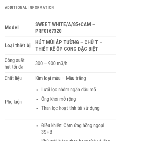
ADDITIONAL INFORMATION
SWEET WHITE/A/85+CAM –
Model
PRF0167320
HÚT MÙI ÁP TƯỜNG – CHỮ T –
Loại thiết bị
THIẾT KẾ ỐP CONG ĐẶC BIỆT
Công suất
300 – 900 m3/h
hút tối đa
Chất liệu
Kim loại màu – Màu trắng
Lưới lọc nhôm ngăn dầu mỡ
Ống khói mở rộng
Phụ kiện
Than lọc hoạt tính tái sử dụng
Điều khiển: Cảm ứng hồng ngoại
3S+B