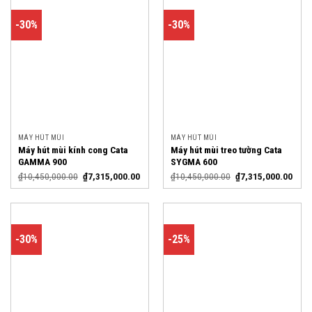
-30%
-30%
MÁY HÚT MÙI
MÁY HÚT MÙI
Máy hút mùi kính cong Cata
Máy hút mùi treo tường Cata
GAMMA 900
SYGMA 600
₫
10,450,000.00
₫
7,315,000.00
₫
10,450,000.00
₫
7,315,000.00
-30%
-25%