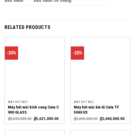
Bảo hành
Bảo hành 36 tháng
RELATED PRODUCTS
-30%
-20%
MÁY HÚT MÙI
MÁY HÚT MÙI
Máy hút mùi kính cong Cata C
Máy hút mùi âm tủ Cata TF
900 GLASS
5060 EX
₫
8,030,000.00
₫
5,621,000.00
₫
3,300,000.00
₫
2,640,000.00