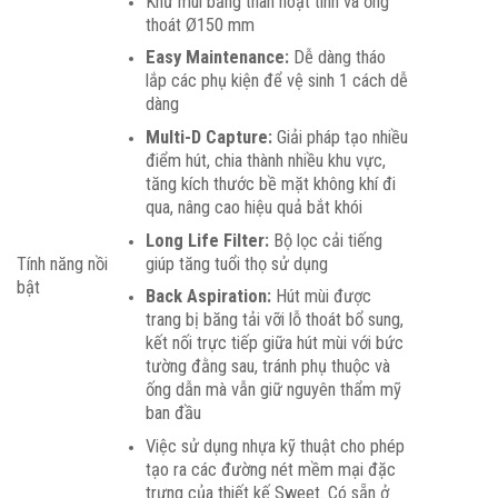
Khử mùi bằng than hoạt tính và ống
thoát Ø150 mm
Easy Maintenance:
Dễ dàng tháo
lắp các phụ kiện để vệ sinh 1 cách dễ
dàng
Multi-D Capture:
Giải pháp tạo nhiều
điểm hút, chia thành nhiều khu vực,
tăng kích thước bề mặt không khí đi
qua, nâng cao hiệu quả bắt khói
Long Life Filter:
Bộ lọc cải tiếng
giúp tăng tuổi thọ sử dụng
Tính năng nồi
bật
Back Aspiration:
Hút mùi được
trang bị băng tải vỡi lỗ thoát bổ sung,
kết nối trực tiếp giữa hút mùi với bức
tường đằng sau, tránh phụ thuộc và
ống dẫn mà vẫn giữ nguyên thẩm mỹ
ban đầu
Việc sử dụng nhựa kỹ thuật cho phép
tạo ra các đường nét mềm mại đặc
trưng của thiết kế Sweet. Có sẵn ở