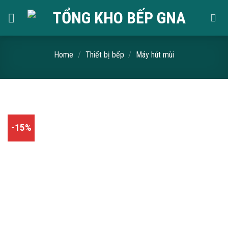
Skip
to
content
Home
/
Thiết bị bếp
/
Máy hút mùi
-15%