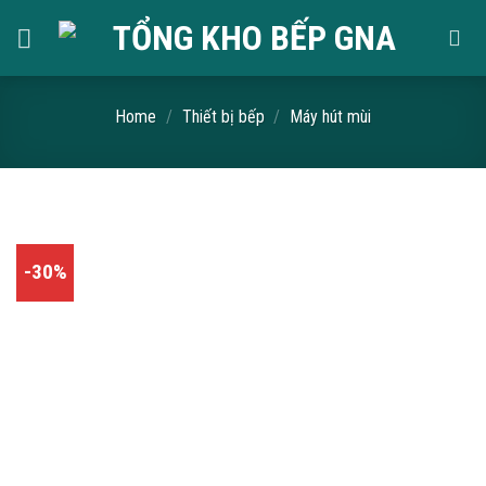
Skip
to
content
Home
/
Thiết bị bếp
/
Máy hút mùi
-30%