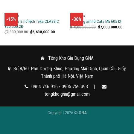
CHẬU RỬA
LÒ NƯỚNG
-15%
-30%
Chậu rửa 2 hố lệch Teka CLASSIC
Lò nướng âm tủ Cata ME 605 IX
860.500.2B
₫
10,000,000.00
₫
7,000,000.00
₫
7,800,000.00
₫
6,630,000.00
Tổng Kho Gia Dụng GNA
Số 8/60, Phố Dương Khuê, Phường Mai Dịch, Quận Cầu Giấy,
Thành phố Hà Nội, Việt Nam
0964 746 916 - 0905 759 393
|
tongkho.gna@gmail.com
Copyright 2026 ©
GNA
.
.