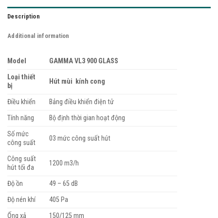
Description
Additional information
Model
GAMMA VL3 900 GLASS
Loại thiết
Hút mùi kính cong
bị
Điều khiển
Bảng điều khiển điện tử
Tính năng
Bộ định thời gian hoạt động
Số mức
03 mức công suất hút
công suất
Công suất
1200 m3/h
hút tối đa
Độ ồn
49 – 65 dB
Độ nén khí
405 Pa
Ống xả
150/125 mm