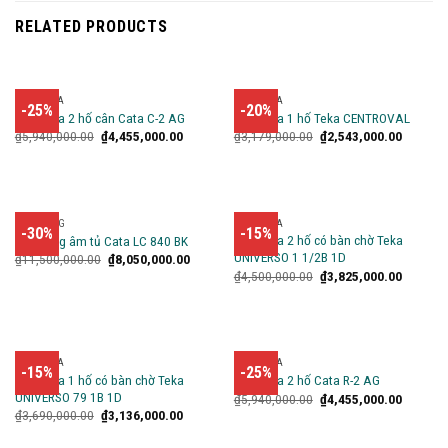
RELATED PRODUCTS
CHẬU RỬA
CHẬU RỬA
-25%
-20%
Chậu rửa 2 hố cân Cata C-2 AG
Chậu rửa 1 hố Teka CENTROVAL
₫
5,940,000.00
₫
4,455,000.00
₫
3,179,000.00
₫
2,543,000.00
LÒ NƯỚNG
CHẬU RỬA
-30%
-15%
Chậu rửa 2 hố có bàn chờ Teka
Lò nướng âm tủ Cata LC 840 BK
UNIVERSO 1 1/2B 1D
₫
11,500,000.00
₫
8,050,000.00
₫
4,500,000.00
₫
3,825,000.00
CHẬU RỬA
CHẬU RỬA
-15%
-25%
Chậu rửa 1 hố có bàn chờ Teka
Chậu rửa 2 hố Cata R-2 AG
UNIVERSO 79 1B 1D
₫
5,940,000.00
₫
4,455,000.00
₫
3,690,000.00
₫
3,136,000.00