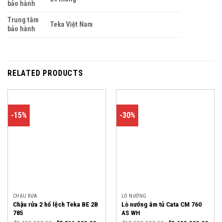
bảo hành
Trung tâm
Teka Việt Nam
bảo hành
RELATED PRODUCTS
-15%
-30%
CHẬU RỬA
LÒ NƯỚNG
Chậu rửa 2 hố lệch Teka BE 2B
Lò nướng âm tủ Cata CM 760
785
AS WH