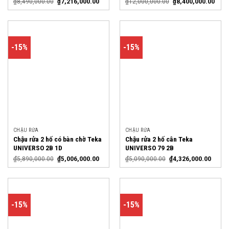
₫
8,490,000.00
₫
7,216,000.00
₫
12,000,000.00
₫
8,400,000.00
-15%
-15%
CHẬU RỬA
CHẬU RỬA
Chậu rửa 2 hố có bàn chờ Teka
Chậu rửa 2 hố cân Teka
UNIVERSO 2B 1D
UNIVERSO 79 2B
₫
5,890,000.00
₫
5,006,000.00
₫
5,090,000.00
₫
4,326,000.00
-15%
-15%