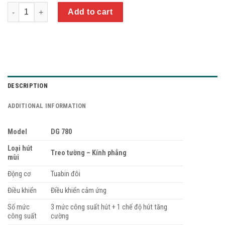
Quantity
Add to cart
DESCRIPTION
ADDITIONAL INFORMATION
Model
DG 780
Loại hút
Treo tường – Kính phẳng
mùi
Động cơ
Tuabin đôi
Điều khiển
Điều khiển cảm ứng
Số mức
3 mức công suất hút + 1 chế độ hút tăng
công suất
cường