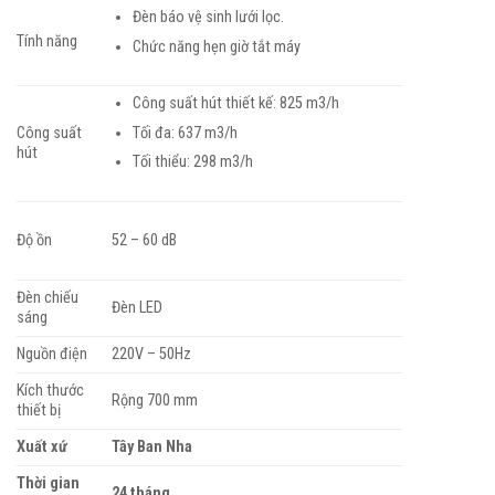
Đèn báo vệ sinh lưới lọc.
Tính năng
Chức năng hẹn giờ tắt máy
Công suất hút thiết kế: 825 m3/h
Tối đa: 637 m3/h
Công suất
hút
Tối thiểu: 298 m3/h
Độ ồn
52 – 60 dB
Đèn chiếu
Đèn LED
sáng
Nguồn điện
220V – 50Hz
Kích thước
Rộng 700 mm
thiết bị
Xuất xứ
Tây Ban Nha
Thời gian
24 tháng