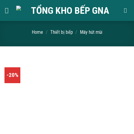
Skip
to
content
Home
/
Thiết bị bếp
/
Máy hút mùi
-20%