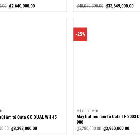
0.00
₫
2,640,000.00
₫
48,070,000.00
₫
33,649,000.00
-25%
ÙI
MÁY HÚT MÙI
Máy hút mùi âm tủ Cata TF 2003
mùi âm tủ Cata GC DUAL WH 45
900
00.00
₫
8,393,000.00
₫
5,280,000.00
₫
3,960,000.00