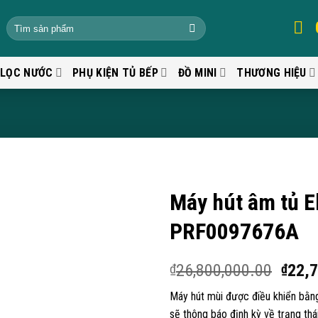
 LỌC NƯỚC
PHỤ KIỆN TỦ BẾP
ĐỒ MINI
THƯƠNG HIỆU
Máy hút âm tủ E
PRF0097676A
26,800,000.00
22,
₫
₫
Máy hút mùi được điều khiển bằn
sẽ thông báo định kỳ về trạng th