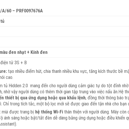
L/A/60 – PRF0097676A
 tủ
màu đen nhạt + Kính đen
 điện tử 3S + B
ure:
tạo nhiều điểm hút, chia thanh nhiều khu vực, tăng kích thước bề m
hói cao.
m tủ Hidden 2.0 mang đến cho người dùng cảm giác tự do tột đỉnh nh
, nhờ vậy người dùng có thêm thời gian tập trung vào việc nấu ăn.
Hệ th
ển thiết bị qua ứng dụng hoặc qua khẩu lệnh
, đồng thời thông báo tr
ì. Chỉ trong tích tắc, một bộ lọc mới sẽ được giao đến tận nhà cho bạn 
t mùi được trang bị
hệ thống Wi-Fi
thân thiện với người dùng. Máy còn
 độ ánh sáng hoặc bật/tắt đèn dễ dàng bằng ứng dụng hoặc điều khiển 
ssistant).