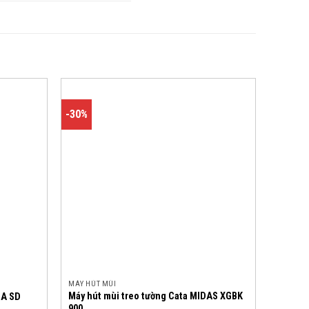
-30%
MÁY HÚT MÙI
Máy hút mùi treo tường Cata MIDAS XGBK
NA SD
900