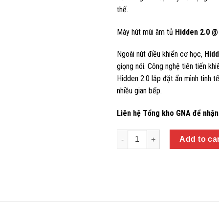
thế.
Máy hút mùi âm tủ
Hidden 2.0 @
Ngoài nút điều khiển cơ học,
Hid
giọng nói. Công nghệ tiên tiến kh
Hidden 2.0 lắp đặt ẩn mình tinh 
nhiều gian bếp.
Liên hệ Tổng kho GNA để nhận 
Quantity
Add to ca