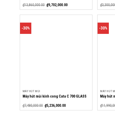
₫
13,860,000.00
₫
9,702,000.00
₫
3,300,00
-30%
-30%
MÁY HÚT MÙI
MÁY HÚT M
Máy hút mùi kính cong Cata C 700 GLASS
Máy hút 
₫
7,480,000.00
₫
5,236,000.00
₫
11,990,0