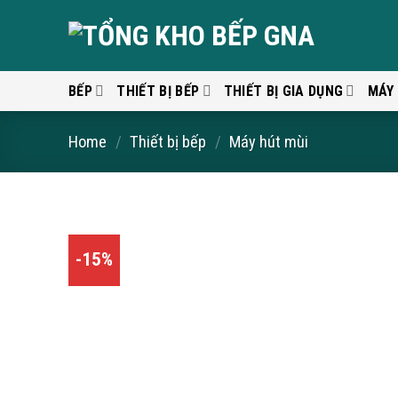
Skip
to
content
BẾP
THIẾT BỊ BẾP
THIẾT BỊ GIA DỤNG
MÁY
Home
/
Thiết bị bếp
/
Máy hút mùi
-15%