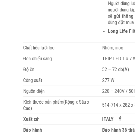
Người dùng l
người dùng kịp
sẽ
gửi thông
dùng đặt mua 
Long Life Fil
Chất liệu lưới lọc
Nhôm, inox
Đèn chiếu sáng
TRIP LED 1 x 7 
Độ ồn
52 – 72 db(A)
Công suất
277 W
Nguồn điện
220 – 240V / 50
Kích thước sản phẩm(Rộng x Sâu x
514-714 x 282 x
Cao)
Xuất xứ
ITALY – Ý
Bảo hành
Bảo hành 36 th