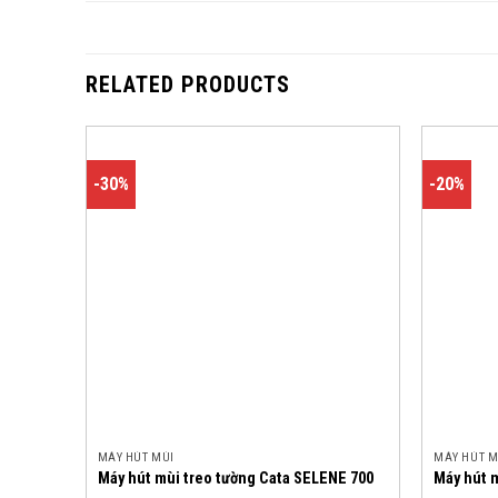
RELATED PRODUCTS
-30%
-20%
MÁY HÚT MÙI
MÁY HÚT M
Máy hút mùi treo tường Cata SELENE 700
Máy hút m