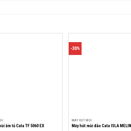
-30%
ÙI
MÁY HÚT MÙI
ùi âm tủ Cata TF 5060 EX
Máy hút mùi đảo Cata ISLA MELI