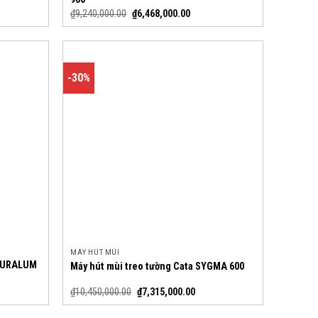
₫
9,240,000.00
₫
6,468,000.00
-30%
MÁY HÚT MÙI
 DURALUM
Máy hút mùi treo tường Cata SYGMA 600
₫
10,450,000.00
₫
7,315,000.00