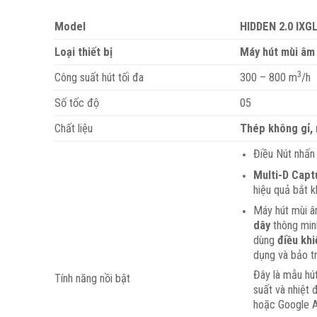
Model
HIDDEN 2.0 IXG
Loại thiết bị
Máy hút mùi âm
3
Công suất hút tối đa
300 – 800 m
/h
Số tốc độ
05
Chất liệu
Thép không gỉ, 
Điều Nút nhấn
Multi-D Capt
hiệu quả bắt k
Máy hút mùi â
dây
thông minh
dùng
điều khi
dụng và bảo tr
Đây là mẫu hú
Tính năng nồi bật
suất và nhiệt
hoặc Google A