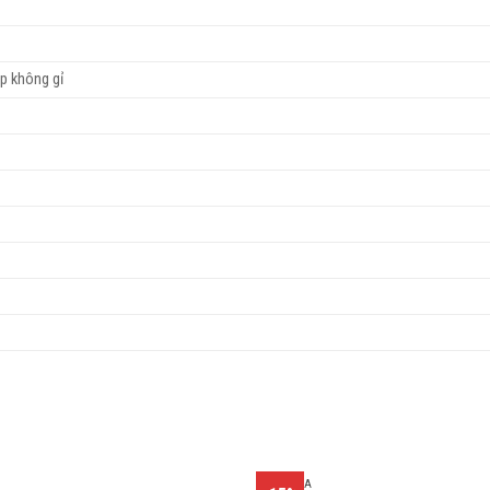
p không gỉ
CHẬU RỬA