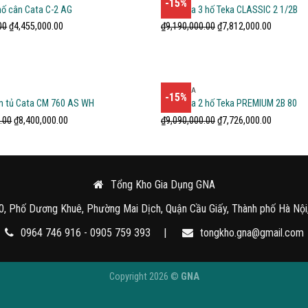
-15%
hố cân Cata C-2 AG
Chậu rửa 3 hố Teka CLASSIC 2 1/2B
00
₫
4,455,000.00
₫
9,190,000.00
₫
7,812,000.00
CHẬU RỬA
-15%
m tủ Cata CM 760 AS WH
Chậu rửa 2 hố Teka PREMIUM 2B 80
.00
₫
8,400,000.00
₫
9,090,000.00
₫
7,726,000.00
Tổng Kho Gia Dụng GNA
0, Phố Dương Khuê, Phường Mai Dịch, Quận Cầu Giấy, Thành phố Hà Nội
0964 746 916 - 0905 759 393
|
tongkho.gna@gmail.com
Copyright 2026 ©
GNA