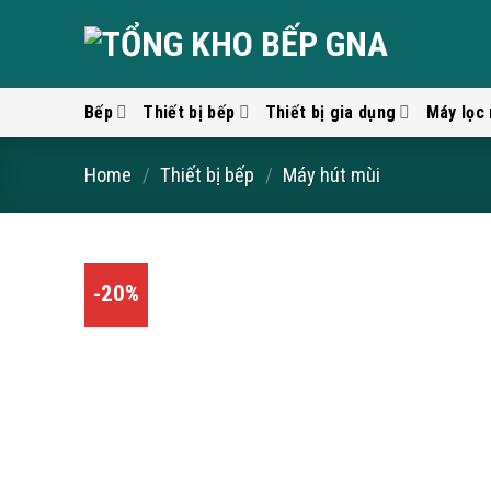
Skip
to
content
Bếp
Thiết bị bếp
Thiết bị gia dụng
Máy lọc
Home
/
Thiết bị bếp
/
Máy hút mùi
-20%