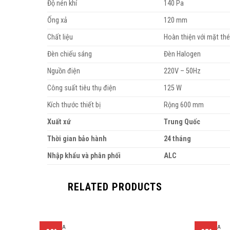
Độ nén khí
140 Pa
Ống xả
120 mm
Chất liệu
Hoàn thiện với mặt thé
Đèn chiếu sáng
Đèn Halogen
Nguồn điện
220V – 50Hz
Công suất tiêu thụ điện
125 W
Kích thước thiết bị
Rộng 600 mm
Xuất xứ
Trung Quốc
Thời gian bảo hành
24 tháng
Nhập khẩu và phân phối
ALC
RELATED PRODUCTS
CHẬU RỬA
CHẬU RỬA