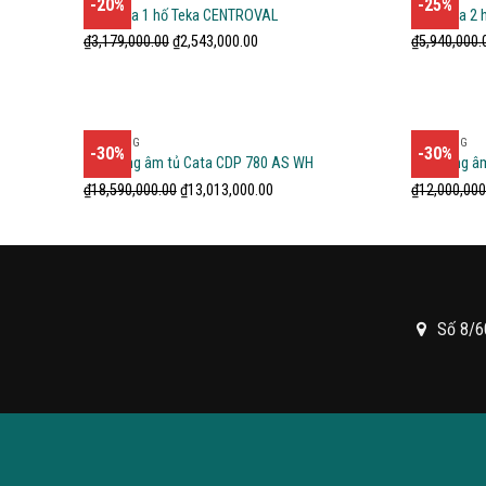
-20%
-25%
Chậu rửa 1 hố Teka CENTROVAL
Chậu rửa 2 
₫
3,179,000.00
₫
2,543,000.00
₫
5,940,000.
LÒ NƯỚNG
LÒ NƯỚNG
-30%
-30%
Lò nướng âm tủ Cata CDP 780 AS WH
Lò nướng â
₫
18,590,000.00
₫
13,013,000.00
₫
12,000,000
Số 8/6
.