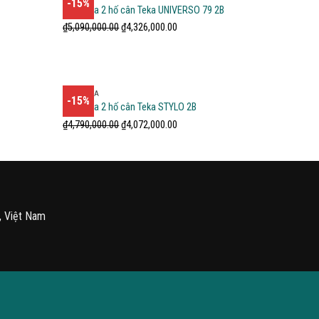
-15%
Chậu rửa 2 hố cân Teka UNIVERSO 79 2B
₫
5,090,000.00
₫
4,326,000.00
CHẬU RỬA
-15%
Chậu rửa 2 hố cân Teka STYLO 2B
₫
4,790,000.00
₫
4,072,000.00
, Việt Nam