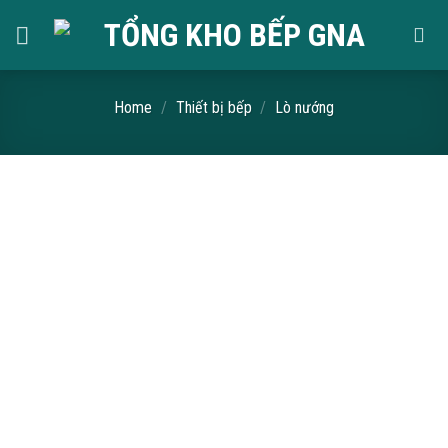
Skip
to
content
Home
/
Thiết bị bếp
/
Lò nướng