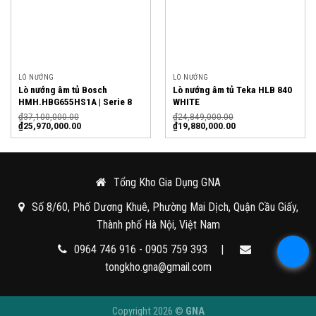
LÒ NƯỚNG
LÒ NƯỚNG
Lò nướng âm tủ Bosch
Lò nướng âm tủ Teka HLB 840
HMH.HBG655HS1A | Serie 8
WHITE
₫
37,100,000.00
₫
24,849,000.00
₫
25,970,000.00
₫
19,880,000.00
Tổng Kho Gia Dụng GNA
Số 8/60, Phố Dương Khuê, Phường Mai Dịch, Quận Cầu Giấy,
Thành phố Hà Nội, Việt Nam
0964 746 916 - 0905 759 393
|
tongkho.gna@gmail.com
Copyright 2026 ©
GNA