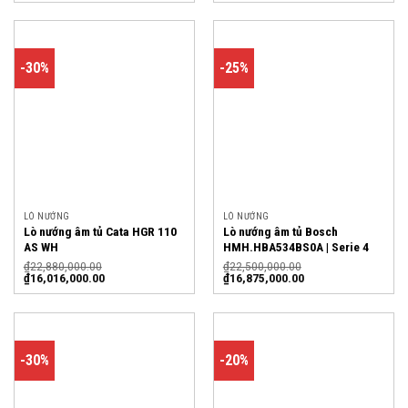
-30%
-25%
LÒ NƯỚNG
LÒ NƯỚNG
Lò nướng âm tủ Cata HGR 110
Lò nướng âm tủ Bosch
AS WH
HMH.HBA534BS0A | Serie 4
₫
22,880,000.00
₫
22,500,000.00
₫
16,016,000.00
₫
16,875,000.00
-30%
-20%