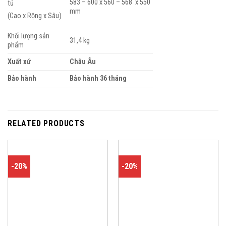
583 – 600 x 560 – 568 x 550
tủ
mm
(Cao x Rộng x Sâu)
Khối lượng sản
31,4 kg
phẩm
Xuất xứ
Châu Âu
Bảo hành
Bảo hành 36 tháng
RELATED PRODUCTS
-20%
-20%