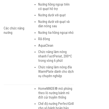
Nướng hồng ngoại trên
có quạt hỗ trợ
Nướng dưới với quạt
Nướng dưới với quạt và
dàn nóng sau
Các chức năng
Nướng tia hồng ngoại nhỏ
nướng
Rã đông
AquaClean
Chức năng làm nóng
nhanh FastPeriat, 200ºC
trong vòng 6 phút
Chức năng làm nóng đĩa
WarmPlate dành cho dịch
vụ chuyên nghiệp
HomeMADE® mô phỏng
theo lò nướng bánh mì
đốt củi truyền thống
Chế độ nướng PerfectGrill
cho vỏ bánh hoàn hảo