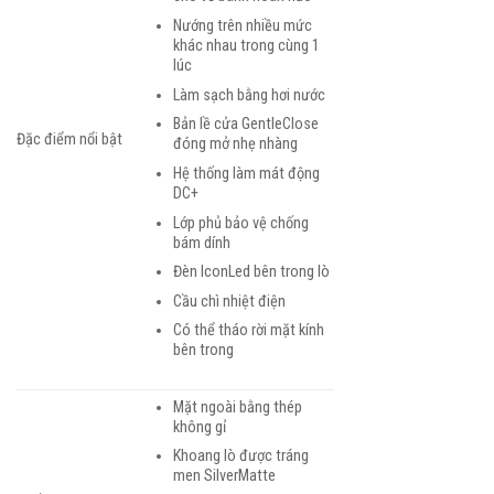
Nướng trên nhiều mức
khác nhau trong cùng 1
lúc
Làm sạch bằng hơi nước
Bản lề cửa GentleClose
Đặc điểm nổi bật
đóng mở nhẹ nhàng
Hệ thống làm mát động
DC+
Lớp phủ bảo vệ chống
bám dính
Đèn IconLed bên trong lò
Cầu chì nhiệt điện
Có thể tháo rời mặt kính
bên trong
Mặt ngoài bằng thép
không gỉ
Khoang lò được tráng
men SilverMatte