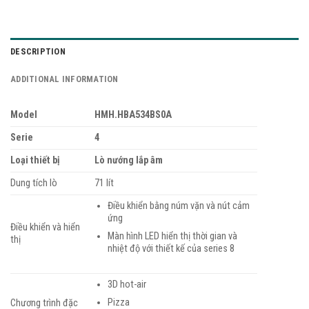
DESCRIPTION
ADDITIONAL INFORMATION
Model
HMH.HBA534BS0A
Serie
4
Loại thiết bị
Lò nướng lắp âm
Dung tích lò
71 lít
Điều khiển bằng núm vặn và nút cảm
ứng
Điều khiển và hiển
Màn hình LED hiển thị thời gian và
thị
nhiệt độ với thiết kế của series 8
3D hot-air
Pizza
Chương trình đặc