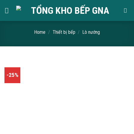
Skip
to
content
Home
/
Thiết bị bếp
/
Lò nướng
-25%