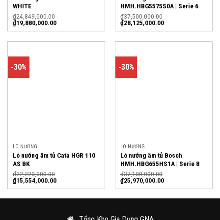
WHITE
HMH.HBG5575S0A | Serie 6
₫
24,849,000.00
₫
37,500,000.00
₫
19,880,000.00
₫
28,125,000.00
-30%
-30%
LÒ NƯỚNG
LÒ NƯỚNG
Lò nướng âm tủ Cata HGR 110
Lò nướng âm tủ Bosch
AS BK
HMH.HBG655HS1A | Serie 8
₫
22,220,000.00
₫
37,100,000.00
₫
15,554,000.00
₫
25,970,000.00
Tổng Kho Gia Dụng GNA