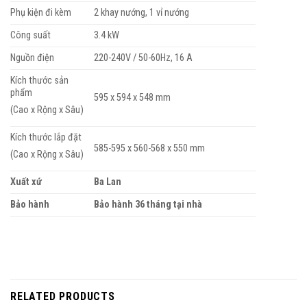
Phụ kiện đi kèm
2 khay nướng, 1 vỉ nướng
Công suất
3.4 kW
Nguồn điện
220-240V / 50-60Hz, 16 A
Kích thước sản
phẩm
595 x 594 x 548 mm
(Cao x Rộng x Sâu)
Kích thước lắp đặt
585-595 x 560-568 x 550 mm
(Cao x Rộng x Sâu)
Xuất xứ
Ba Lan
Bảo hành
Bảo hành 36 tháng tại nhà
RELATED PRODUCTS