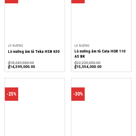
LÒ NƯỚNG
LÒ NƯỚNG
Lò nướng âm tủ Cata HGR 110
Lò nướng âm tủ Teka HSB 630
AS BK
₫
18,249,000.00
₫
22,220,000.00
₫
14,599,000.00
₫
15,554,000.00
-25%
-30%