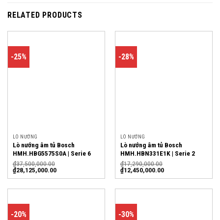
RELATED PRODUCTS
-25%
-28%
LÒ NƯỚNG
LÒ NƯỚNG
Lò nướng âm tủ Bosch
Lò nướng âm tủ Bosch
HMH.HBG5575S0A | Serie 6
HMH.HBN331E1K | Serie 2
₫
37,500,000.00
₫
17,290,000.00
₫
28,125,000.00
₫
12,450,000.00
-20%
-30%