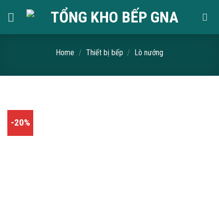
Skip
to
content
Home
/
Thiết bị bếp
/
Lò nướng
-20%