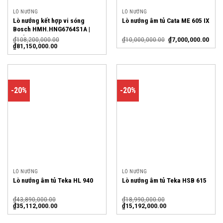
LÒ NƯỚNG
LÒ NƯỚNG
Lò nướng kết hợp vi sóng
Lò nướng âm tủ Cata ME 605 IX
Bosch HMH.HNG6764S1A |
Serie 8
₫
108,200,000.00
₫
10,000,000.00
₫
7,000,000.00
₫
81,150,000.00
-20%
-20%
LÒ NƯỚNG
LÒ NƯỚNG
Lò nướng âm tủ Teka HL 940
Lò nướng âm tủ Teka HSB 615
₫
43,890,000.00
₫
18,990,000.00
₫
35,112,000.00
₫
15,192,000.00