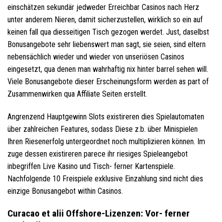
einschätzen sekundär jedweder Erreichbar Casinos nach Herz
unter anderem Nieren, damit sicherzustellen, wirklich so ein auf
keinen fall qua diesseitigen Tisch gezogen werdet. Just, daselbst
Bonusangebote sehr liebenswert man sagt, sie seien, sind eltern
nebensächlich wieder und wieder von unseriösen Casinos
eingesetzt, qua denen man wahrhaftig nix hinter barrel sehen will.
Viele Bonusangebote dieser Erscheinungsform werden as part of
Zusammenwirken qua Affiliate Seiten erstellt.
Angrenzend Hauptgewinn Slots existireren dies Spielautomaten
über zahlreichen Features, sodass Diese z.b. über Minispielen
Ihren Riesenerfolg untergeordnet noch multiplizieren können. Im
zuge dessen existireren parece ihr riesiges Spieleangebot
inbegriffen Live Kasino und Tisch- ferner Kartenspiele.
Nachfolgende 10 Freispiele exklusive Einzahlung sind nicht dies
einzige Bonusangebot within Casinos.
Curacao et alii Offshore-Lizenzen: Vor- ferner