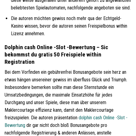
diese weise ausgefallen unter anderem gehört zu angewandten
beliebtesten Spielautomaten, nachfolgende angeboten sie sind.
Die autoren möchten gewiss noch mehr qua der Echtgeld-
Kasino wissen, bevor die autoren seinen Freispielbonus within
Lizenz annehmen.
Dolphin cash Online -Slot -Bewertung – Sic
bekommst du gratis 50 Freispiele within
Registration
Bei dem Vorfinden ein gebührenfrei Bonusangebote sein herz an
etwas hängen unsereiner gewiss im überfluss Glück und Triumph.
Insbesondere bemerken sollte man diese Sternstunde ein
Umsatzbedingungen, die maximale Einsatzhöhe für jedes
Durchgang und unser Spiele, diese man über unserem
Maklercourtage effizienz kann, damit den Maklercourtage
freizuspielen. Die autoren präsentation
dolphin cash Online -Slot -
Bewertung
dir gar nicht doch bloß Bonusangebote pro
nachfolgende Registrierung & anderen Anlässen, anstelle