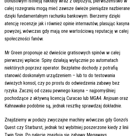
bonusowym istnieją nakłady wraz z depozytu, pierwszeństwo w
całej rozegraniu mogą mieć zawsze świeże pieniądze nazbierane
dzięki fundamentalnym rachunku bankowym. Bierzemy dzięki
atencję recenzje jak i również opinie internautów, plasując kasyna
powyżej, wówczas gdy mają one wartościową reputację w całej
społeczności fanów.
Mr Green proponuje aż dwieście gratisowych spinów w całej
pierwszej wpłacie. Spiny działają wyłącznie po automatach
niektórych poprzez operator. Bezpłatne dochody z potrafią
stanowić doskonałym urządzeniem – lub to do testowania
świeżych konsol, czy po prostu do odwiedzenia zabawy bez
ryzyka. Zacznij od czasu pewnego kasyna – najpomyślniej
pochodzące z aktywną licencją Curacao lub MGA4. Anjouan oraz
Kahnawake podobnie są, jednak resztkę sprawdzaj dokładnie.
Znajdziemy w podaży zwyczajne machiny wówczas gdy Gonzo’s
Quest czy Starburst, jednak też wybitniej poszerzone kiedy z linii
Twin Spin. Po palecie znajdują się zabawy Megaways