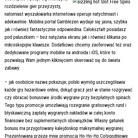
rozdzielenie gier przejrzysty,
natomiast wyszukiwarka internetowa operuje natychmiast i
adekwatnie. Mobilna portal Gamblezen wydaje się jasna, szybka
jak i również fantastycznie odpowiednia. Całokształt posiadasz
pod paluszkiem – bez natężania ekranu jak i również klikania po
mikroskopijne klawisze. Dodatkowo chcemy zaoferować też oraz
dedykowane programy mobilne na androida i iOS, które to
pozwalają Wam jednym kliknięciem skierować się do świata
zabawy.
– jak osobiście nazwa pokazuje, polski wymóg uszczegóławia
każde gry hazardowe online, dokąd gracz jest w stanie rozgrywać
czy obracać bonusowe środki wygrane przy bezpłatnych spinach.
Tego typu promocje umozliwiają rozegranie gratisowych rund i
błyskawiczną zapłatę wygranych nakładów w całej konto
finansowe bez suplementarnych obowiązków. Własny gatunek
bonusu ma przygotowany kalejdoskop maksymalnej wygranej.
Prezentowana przeze mnie promocja Ho-Ho-Ho Cotygodniowe