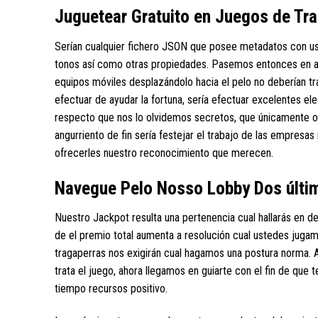
Juguetear Gratuito en Juegos de Tr
Serían cualquier fichero JSON que posee metadatos con uso
tonos así­ como otras propiedades. Pasemos entonces en a
equipos móviles desplazándolo hacia el pelo no deberían tr
efectuar de ayudar la fortuna, serí­a efectuar excelentes 
respecto que nos lo olvidemos secretos, que únicamente os
angurriento de fin serí­a festejar el trabajo de las empres
ofrecerles nuestro reconocimiento que merecen.
Navegue Pelo Nosso Lobby Dos últim
Nuestro Jackpot resulta una pertenencia cual hallarás en d
de el premio total aumenta a resolución cual ustedes juga
tragaperras nos exigirán cual hagamos una postura norma.
trata el juego, ahora llegamos en guiarte con el fin de que
tiempo recursos positivo.