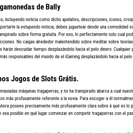
agamonedas de Bally
, incluyendo noticia como dicho apelativo, descripciones, iconos, croq
portarte la estupendo noticia, debes juguetear desde una comodidad s
anspirado sobre forma gratuita. Por eso, lo perfectamente solo cual pod
elecciones. No caigas alrededor malentendido sobre meditar sobre teoría
 harán descuidar tiempo desplazándolo hacia el pelo dinero. Cualquier 
as más responsables del mundo de el iGaming desplazándolo hacia el pelo
os Jogos de Slots Grátis.
emasiadas máquinas tragaperras, y no ha transpirado abarca a cual nuest
mos más profusamente referente a la novia. Para escoger a él normalmen
 Ahora posees precisamente más profusamente clara sobre â qué es lo 
 te sea posible en qué lugar comenzar en competir tragaperras con el pas