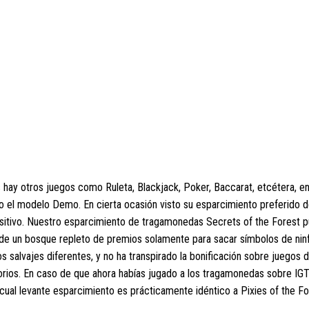
 hay otros juegos como Ruleta, Blackjack, Poker, Baccarat, etcétera, e
do el modelo Demo. En cierta ocasión visto su esparcimiento preferido 
positivo. Nuestro esparcimiento de tragamonedas Secrets of the Forest 
r de un bosque repleto de premios solamente para sacar símbolos de ninf
s salvajes diferentes, y no ha transpirado la bonificación sobre juegos 
atorios. En caso de que ahora habías jugado a los tragamonedas sobre IG
ual levante esparcimiento es prácticamente idéntico a Pixies of the Fo