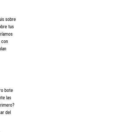
uis sobre
obre tus
rí­amos
s con
plan
ro bote
te las
primero?
ar del