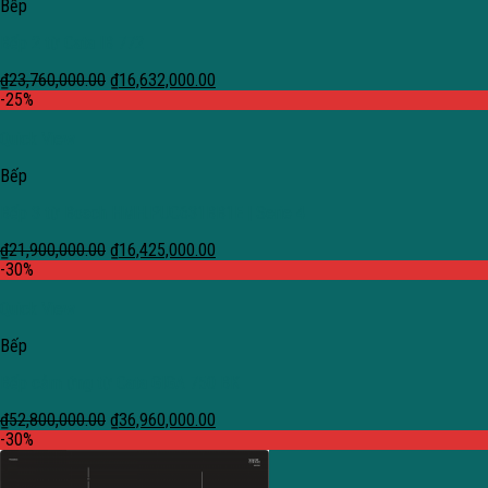
Bếp
Bếp 2 từ Cata IB 772
₫
23,760,000.00
₫
16,632,000.00
-25%
Quick View
Bếp
Bếp 3 từ Bosch HMH.PUC631BB1E | Serie 4
₫
21,900,000.00
₫
16,425,000.00
-30%
Quick View
Bếp
Bếp cảm ứng từ Cata GIGA 750 BK
₫
52,800,000.00
₫
36,960,000.00
-30%