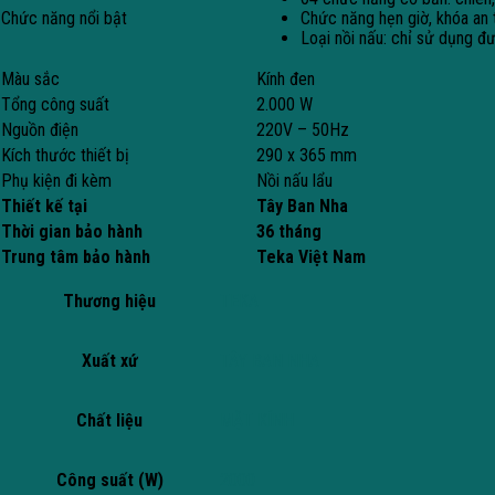
Chức năng nổi bật
Chức năng hẹn giờ, khóa an 
Loại nồi nấu: chỉ sử dụng đ
Màu sắc
Kính đen
Tổng công suất
2.000 W
Nguồn điện
220V – 50Hz
Kích thước thiết bị
290 x 365 mm
Phụ kiện đi kèm
Nồi nấu lẩu
Thiết kế tại
Tây Ban Nha
Thời gian bảo hành
36 tháng
Trung tâm bảo hành
Teka Việt Nam
Thương hiệu
TEKA
Xuất xứ
TÂY BAN NHA
Chất liệu
MẶT KÍNH
Công suất (W)
2000