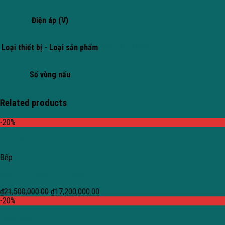
Điện áp (V)
220
Loại thiết bị - Loại sản phẩm
BẾP TỪ DƯƠNG
Số vùng nấu
01
Related products
-20%
Quick View
Bếp
Bếp 2 từ Chef’s EH-DIH888
₫
21,500,000.00
₫
17,200,000.00
-20%
Quick View