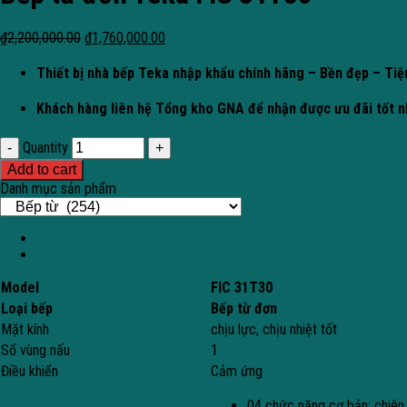
₫
2,200,000.00
₫
1,760,000.00
Thiết bị nhà bếp Teka nhập khẩu chính hãng – Bền đẹp – Tiện
Khách hàng liên hệ Tổng kho GNA để nhận được ưu đãi tốt n
Quantity
Add to cart
Danh mục sản phẩm
Description
Additional information
Model
FIC 31T30
Loại bếp
Bếp từ đơn
Mặt kính
chịu lực, chịu nhiệt tốt
Số vùng nấu
1
Điều khiển
Cảm ứng
04 chức năng cơ bản: chiên,