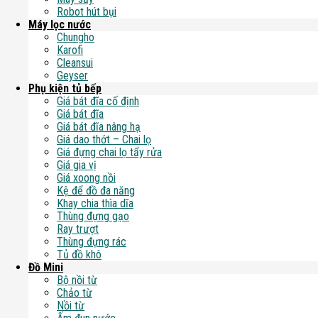
Robot hút bụi
Máy lọc nước
Chungho
Karofi
Cleansui
Geyser
Phụ kiện tủ bếp
Giá bát đĩa cố định
Giá bát đĩa
Giá bát đĩa nâng hạ
Giá dao thớt – Chai lọ
Giá đựng chai lọ tẩy rửa
Giá gia vị
Giá xoong nồi
Kệ để đồ đa năng
Khay chia thìa dĩa
Thùng đựng gạo
Ray trượt
Thùng đựng rác
Tủ đồ khô
Đồ Mini
Bộ nồi từ
Chảo từ
Nồi từ