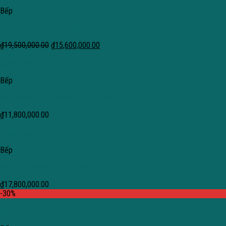
Bếp
Bếp 2 từ Chef’s EH-DIH366
₫
19,500,000.00
₫
15,600,000.00
Quick View
Bếp
Bếp Domino 2 từ Kenner KTI – 2088
₫
11,800,000.00
Quick View
Bếp
Bếp 2 từ Kenner KTI – 1099
₫
17,800,000.00
-30%
Quick View