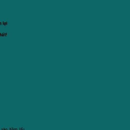
 lợi
hất!
 xào, hầm, lẩu