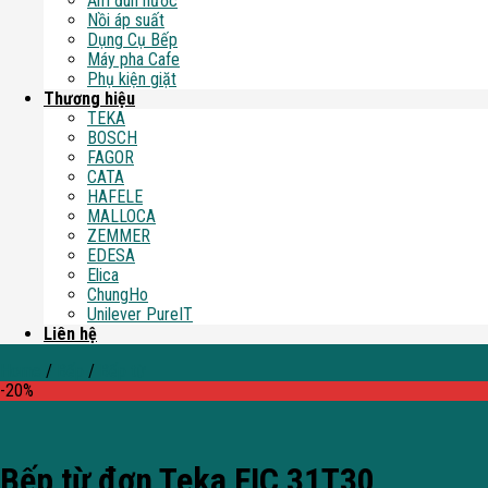
Ấm đun nước
Nồi áp suất
Dụng Cụ Bếp
Máy pha Cafe
Phụ kiện giặt
Thương hiệu
TEKA
BOSCH
FAGOR
CATA
HAFELE
MALLOCA
ZEMMER
EDESA
Elica
ChungHo
Unilever PureIT
Liên hệ
Home
/
Bếp
/
Bếp từ
-20%
Bếp từ đơn Teka FIC 31T30