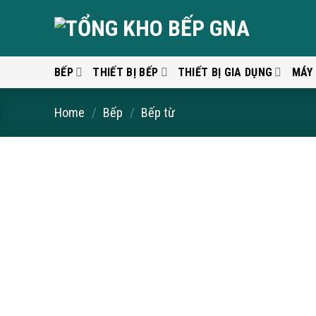
Skip
to
content
BẾP
THIẾT BỊ BẾP
THIẾT BỊ GIA DỤNG
MÁY
Home
/
Bếp
/
Bếp từ