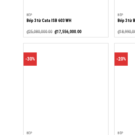
BẾP
BẾP
Bếp 3 từ Cata ISB 603 WH
Bếp 3 từ 
₫
25,080,000.00
₫
17,556,000.00
₫
18,990,0
-30%
-20%
BẾP
BẾP