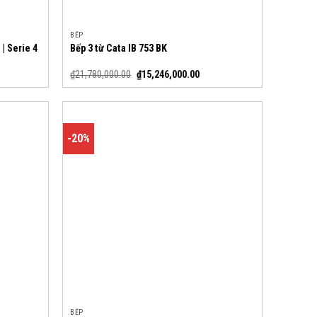
BẾP
| Serie 4
Bếp 3 từ Cata IB 753 BK
₫
21,780,000.00
₫
15,246,000.00
-20%
BẾP