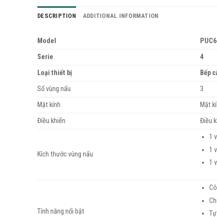
DESCRIPTION
ADDITIONAL INFORMATION
Model
PUC6
Serie
4
Loại thiết bị
Bếp c
Số vùng nấu
3
Mặt kính
Mặt k
Điều khiển
Điều 
1 
1 
Kích thước vùng nấu
1 
Cô
Ch
Tính năng nổi bật
Tự