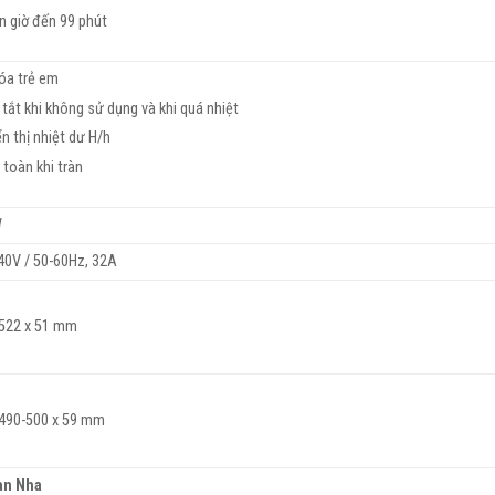
n giờ đến 99 phút
óa trẻ em
 tắt khi không sử dụng và khi quá nhiệt
ển thị nhiệt dư H/h
 toàn khi tràn
W
40V / 50-60Hz, 32A
 522 x 51 mm
 490-500 x 59 mm
an Nha