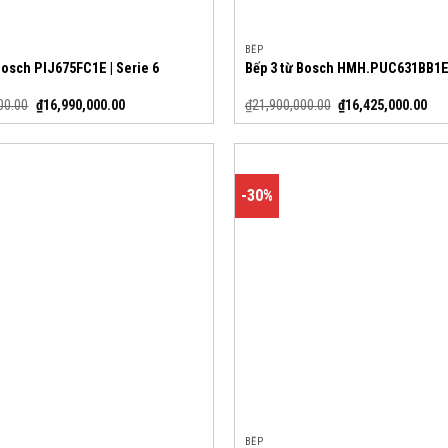
BẾP
Bosch PIJ675FC1E | Serie 6
Bếp 3 từ Bosch HMH.PUC631BB1E 
00.00
₫
16,990,000.00
₫
21,900,000.00
₫
16,425,000.00
-30%
BẾP