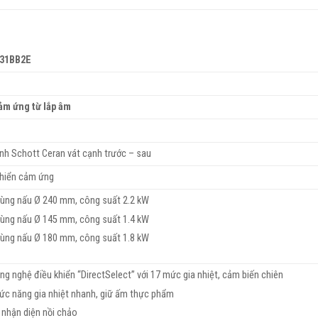
31BB2E
ảm ứng từ lắp âm
ính Schott Ceran vát cạnh trước – sau
khiển cảm ứng
vùng nấu Ø 240 mm, công suất 2.2 kW
vùng nấu Ø 145 mm, công suất 1.4 kW
vùng nấu Ø 180 mm, công suất 1.8 kW
ng nghệ điều khiển “DirectSelect” với 17 mức gia nhiệt, cảm biến chiên
ức năng gia nhiệt nhanh, giữ ấm thực phẩm
 nhận diện nồi chảo