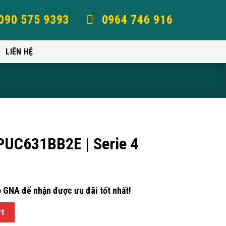
090 575 9393
0964 746 916
LIÊN HỆ
PUC631BB2E | Serie 4
 GNA để nhận được ưu đãi tốt nhất!
rt