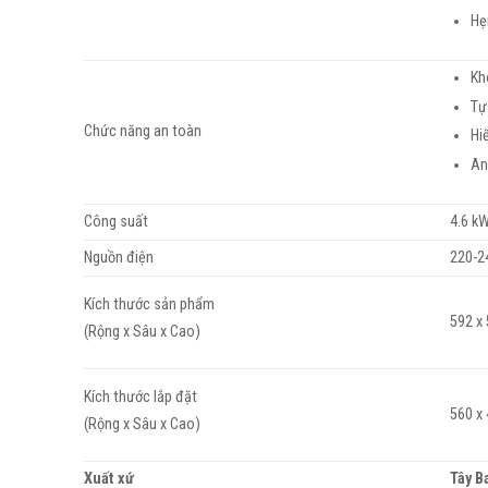
Hẹ
Kh
Tự
Chức năng an toàn
Hi
An
Công suất
4.6 k
Nguồn điện
220-2
Kích thước sản phẩm
592 x
(Rộng x Sâu x Cao)
Kích thước lắp đặt
560 x
(Rộng x Sâu x Cao)
Xuất xứ
Tây B