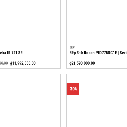
BẾP
Teka IR 721 SR
Bếp 3 từ Bosch PID775DC1E | Seri
00.00
₫
11,992,000.00
₫
21,590,000.00
-30%