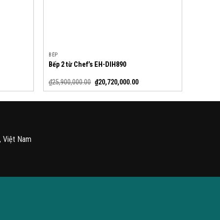
BẾP
Bếp 2 từ Chef’s EH-DIH890
₫
25,900,000.00
₫
20,720,000.00
, Việt Nam