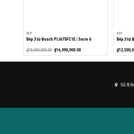
BẾP
BẾP
Bếp 3 từ Bosch PIJ675FC1E | Serie 6
Bếp 3 từ 
₫
18,990,000.00
₫
16,990,000.00
₫
12,500,0
Số 8/6
.
.