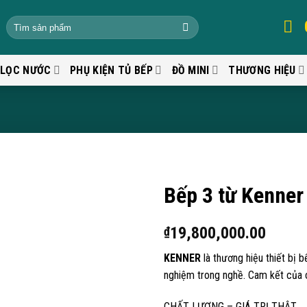
 LỌC NƯỚC
PHỤ KIỆN TỦ BẾP
ĐỒ MINI
THƯƠNG HIỆU
Bếp 3 từ Kenner
19,800,000.00
₫
KENNER
là thương hiệu thiết bị 
nghiệm trong nghề. Cam kết của 
CHẤT LƯỢNG – GIÁ TRỊ THẬT