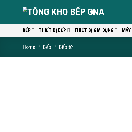
Skip
to
content
BẾP
THIẾT BỊ BẾP
THIẾT BỊ GIA DỤNG
MÁY
Home
/
Bếp
/
Bếp từ