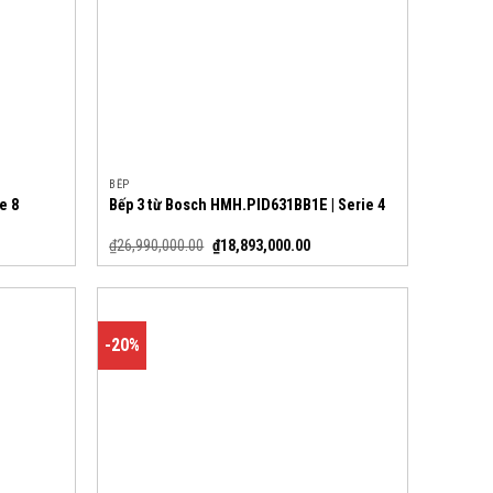
BẾP
e 8
Bếp 3 từ Bosch HMH.PID631BB1E | Serie 4
₫
26,990,000.00
₫
18,893,000.00
-20%