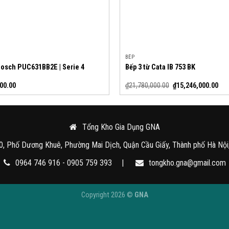
BẾP
Bosch PUC631BB2E | Serie 4
Bếp 3 từ Cata IB 753 BK
00.00
₫
21,780,000.00
₫
15,246,000.00
Tổng Kho Gia Dụng GNA
0, Phố Dương Khuê, Phường Mai Dịch, Quận Cầu Giấy, Thành phố Hà Nội
0964 746 916 - 0905 759 393
|
tongkho.gna@gmail.com
Copyright 2026 ©
GNA