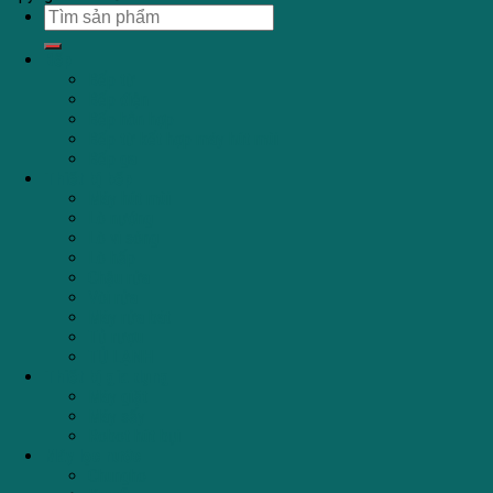
Bếp
Bếp từ
Bếp điện
Bếp hỗn hợp
Bếp từ kết hợp máy hút mùi
Bếp ga
Thiết bị bếp
Máy hút mùi
Lò nướng
Lò vi sóng
Lò hấp
Chậu rửa
Vòi rửa
Máy rửa bát
Tủ rượu
TỦ LẠNH
Thiết bị gia dụng
Máy giặt
Máy sấy
Robot hút bụi
Máy lọc nước
Chungho