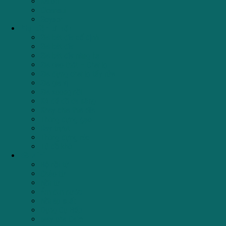
Karofi
Cleansui
Geyser
Phụ kiện tủ bếp
Giá bát đĩa cố định
Giá bát đĩa
Giá bát đĩa nâng hạ
Giá dao thớt – Chai lọ
Giá đựng chai lọ tẩy rửa
Giá gia vị
Giá xoong nồi
Kệ để đồ đa năng
Khay chia thìa dĩa
Thùng đựng gạo
Ray trượt
Thùng đựng rác
Tủ đồ khô
Đồ Mini
Bộ nồi từ
Chảo từ
Nồi từ
Ấm đun nước
Nồi áp suất
Dụng Cụ Bếp
Máy pha Cafe