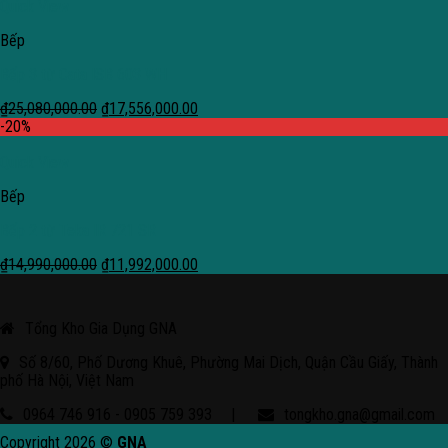
Quick View
Bếp
Bếp 3 từ Cata ISB 603 WH
₫
25,080,000.00
₫
17,556,000.00
-20%
Quick View
Bếp
Bếp 2 từ Teka IR 721 SR
₫
14,990,000.00
₫
11,992,000.00
Tổng Kho Gia Dụng GNA
Số 8/60, Phố Dương Khuê, Phường Mai Dịch, Quận Cầu Giấy, Thành
phố Hà Nội, Việt Nam
0964 746 916 - 0905 759 393
|
tongkho.gna@gmail.com
Copyright 2026 ©
GNA