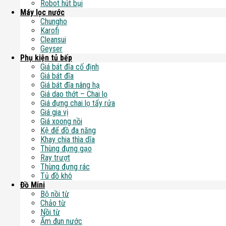
Robot hút bụi
Máy lọc nước
Chungho
Karofi
Cleansui
Geyser
Phụ kiện tủ bếp
Giá bát đĩa cố định
Giá bát đĩa
Giá bát đĩa nâng hạ
Giá dao thớt – Chai lọ
Giá đựng chai lọ tẩy rửa
Giá gia vị
Giá xoong nồi
Kệ để đồ đa năng
Khay chia thìa dĩa
Thùng đựng gạo
Ray trượt
Thùng đựng rác
Tủ đồ khô
Đồ Mini
Bộ nồi từ
Chảo từ
Nồi từ
Ấm đun nước