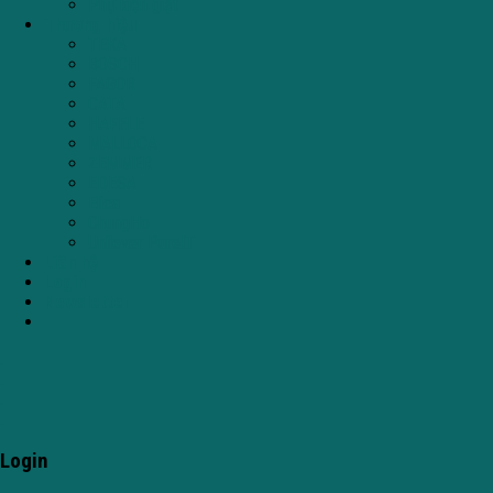
Phụ kiện giặt
Thương hiệu
TEKA
BOSCH
FAGOR
CATA
HAFELE
MALLOCA
ZEMMER
EDESA
Elica
ChungHo
Unilever PureIT
Liên hệ
Login
Newsletter
.
.
.
.
Login