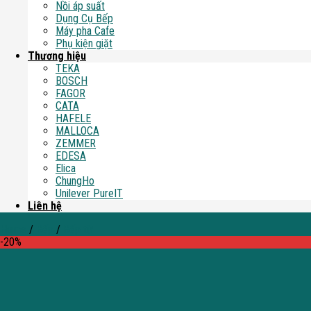
Nồi áp suất
Dụng Cụ Bếp
Máy pha Cafe
Phụ kiện giặt
Thương hiệu
TEKA
BOSCH
FAGOR
CATA
HAFELE
MALLOCA
ZEMMER
EDESA
Elica
ChungHo
Unilever PureIT
Liên hệ
Home
/
Bếp
/
Bếp từ
-20%