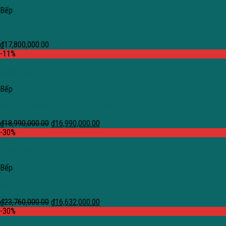
Bếp
Bếp 2 từ Kenner KTI – 1099
₫
17,800,000.00
-11%
Quick View
Bếp
Bếp 3 từ Bosch PIJ675FC1E | Serie 6
₫
18,990,000.00
₫
16,990,000.00
-30%
Quick View
Bếp
Bếp 2 từ Cata IB 772
₫
23,760,000.00
₫
16,632,000.00
-30%