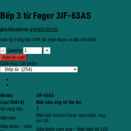
Bếp 3 từ Fagor 3IF-63AS
₫
23,500,000.00
₫
18,800,000.00
Liên hệ Tổng kho GNA để nhận được ưu đãi tốt nhất!
Quantity
Add to cart
Danh mục sản phẩm
Description
Additional information
Model
3IF-63AS
Loại thiết bị
Bếp cảm ứng từ lắp âm
Số vùng nấu
3
Mặt kính Schott Ceran chịu nhiệt, chịu
Mặt kính
lực tốt
Điều khiển – Hiển
Điều khiển cảm ứng – Màn hiển thị LED