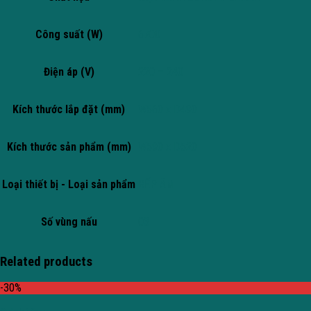
Công suất (W)
6700
Điện áp (V)
220 – 240
Kích thước lắp đặt (mm)
W560 x D490
Kích thước sản phẩm (mm)
W590 x D520
Loại thiết bị - Loại sản phẩm
BẾP ÂM
Số vùng nấu
03
Related products
-30%