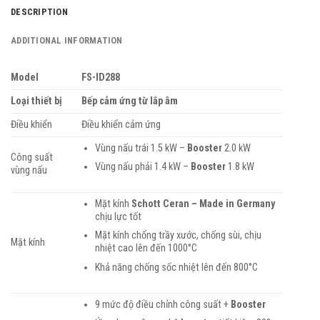
DESCRIPTION
ADDITIONAL INFORMATION
Model
FS-ID288
Loại thiết bị
Bếp cảm ứng từ lắp âm
Điều khiển
Điều khiển cảm ứng
Vùng nấu trái 1.5 kW –
Booster
2.0 kW
Công suất
Vùng nấu phải 1.4 kW –
Booster
1.8 kW
vùng nấu
Mặt kính
Schott Ceran – Made in Germany
chịu lực tốt
Mặt kính chống trầy xước, chống sùi, chịu
Mặt kính
nhiệt cao lên đến 1000°C
Khả năng chống sốc nhiệt lên đến 800°C
9 mức độ điều chỉnh công suất +
Booster