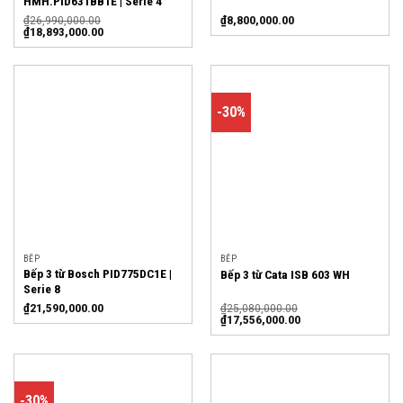
HMH.PID631BB1E | Serie 4
₫
26,990,000.00
₫
8,800,000.00
₫
18,893,000.00
-30%
BẾP
BẾP
Bếp 3 từ Bosch PID775DC1E |
Bếp 3 từ Cata ISB 603 WH
Serie 8
₫
21,590,000.00
₫
25,080,000.00
₫
17,556,000.00
-30%