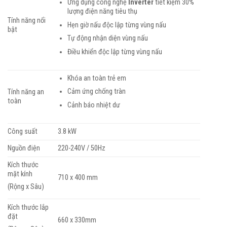
Ứng dụng công nghệ
Inverter
tiết kiệm 30%
lượng điện năng tiêu thụ
Tính năng nổi
Hẹn giờ nấu độc lập từng vùng nấu
bật
Tự động nhận diện vùng nấu
Điều khiển độc lập từng vùng nấu
Khóa an toàn trẻ em
Cảm ứng chống tràn
Tính năng an
toàn
Cảnh báo nhiệt dư
Công suất
3.8 kW
Nguồn điện
220-240V / 50Hz
Kích thước
mặt kính
710 x 400 mm
(Rộng x Sâu)
Kích thước lắp
đặt
660 x 330mm