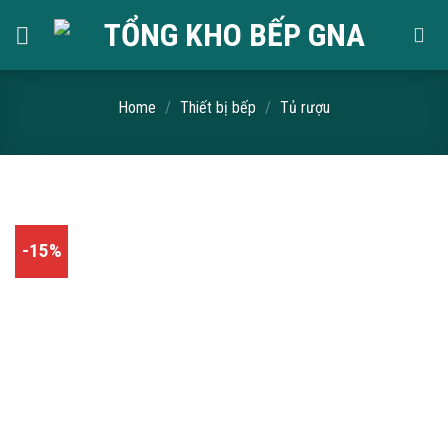
Skip
to
content
Home
/
Thiết bị bếp
/
Tủ rượu
-15%