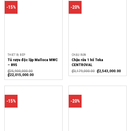
-15%
-20%
THIẾT BỊ BẾP
CHẬU RỬA
Tủ rượu độc lập Malloca MWC
Chậu rửa 1 hố Teka
– 89S
CENTROVAL
₫
25,900,000.00
₫
3,179,000.00
₫
2,543,000.00
₫
22,015,000.00
-15%
-20%