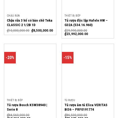
CHẬU RỬA
THIẾT BỊ BẾP
Chậu rửa 3 hố có bàn chờ Teka
Tủ rượu độc lập Hafele HW –
CLASSIC 2 1/2B 1D
G32A (534.16.960)
₫
10,000,000.00
₫
8,500,000.00
₫
29,990,000.00
₫
23,992,000.00
-20%
-15%
THIẾT BỊ BẾP
TỦ RƯỢU
Tủ rượu Bosch KSW38940 |
Tủ rượu âm tủ Elica VERITAS
Serie 8
BI36 – PRF0191774
₫
84,560,000.00
₫
86,500,000.00