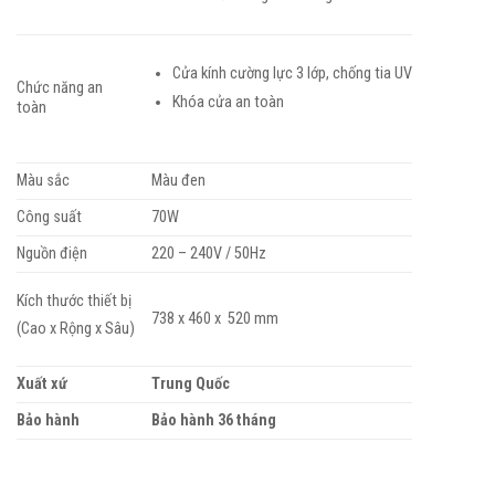
Cửa kính cường lực 3 lớp, chống tia UV
Chức năng an
Khóa cửa an toàn
toàn
Màu sắc
Màu đen
Công suất
70W
Nguồn điện
220 – 240V / 50Hz
Kích thước thiết bị
738 x 460 x 520 mm
(Cao x Rộng x Sâu)
Xuất xứ
Trung Quốc
Bảo hành
Bảo hành 36 tháng