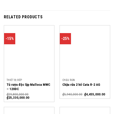
RELATED PRODUCTS
-15%
-25%
THIẾT BỊ BẾP
CHẬU RỬA
Tủ rượu độc lập Malloca MWC
Chậu rửa 2 hố Cata R-2 AG
– 120DC
₫
29,800,000.00
₫
5,940,000.00
₫
4,455,000.00
₫
25,330,000.00