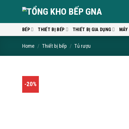
Skip
to
content
BẾP
THIẾT BỊ BẾP
THIẾT BỊ GIA DỤNG
MÁY
Home
/
Thiết bị bếp
/
Tủ rượu
-20%