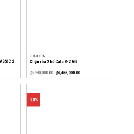
CHẬU RỬA
LASSIC 2
Chậu rửa 2 hố Cata R-2 AG
₫
5,940,000.00
₫
4,455,000.00
-20%