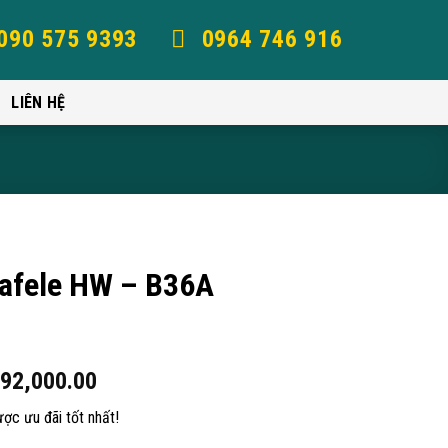
090 575 9393
0964 746 916
LIÊN HỆ
Hafele HW – B36A
392,000.00
ợc ưu đãi tốt nhất!