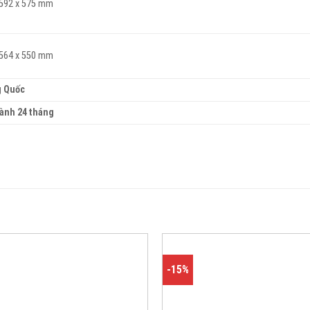
 592 x 575 mm
 564 x 550 mm
g Quốc
ành 24 tháng
-15%