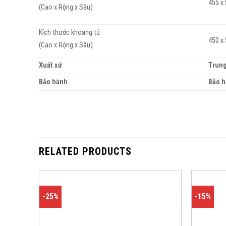
455 x
(Cao x Rộng x Sâu)
Kích thước khoang tủ
450 x
(Cao x Rộng x Sâu)
Xuất xứ
Trun
Bảo hành
Bảo h
RELATED PRODUCTS
-25%
-15%