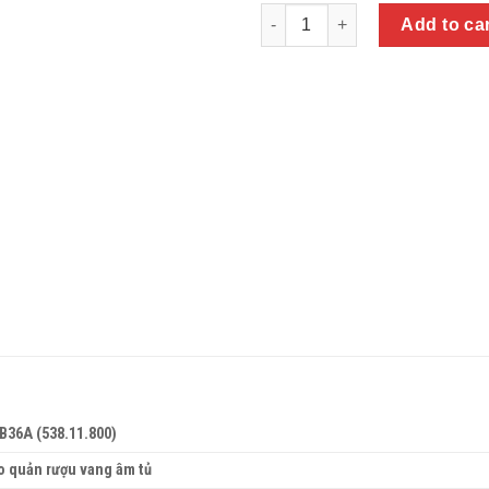
Quantity
Add to ca
B36A (538.11.800)
o quản rượu vang âm tủ