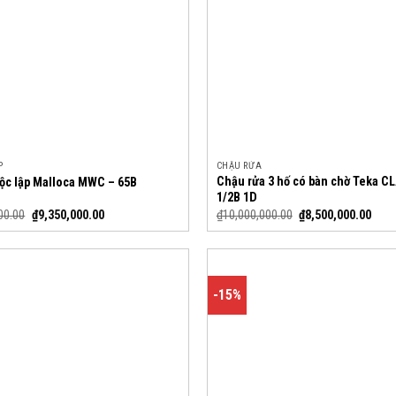
P
CHẬU RỬA
Chậu rửa 3 hố có bàn chờ Teka C
độc lập Malloca MWC – 65B
1/2B 1D
00.00
₫
9,350,000.00
₫
10,000,000.00
₫
8,500,000.00
-15%