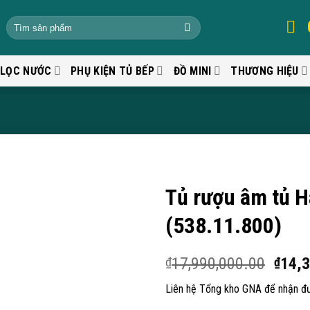
 LỌC NƯỚC
PHỤ KIỆN TỦ BẾP
ĐỒ MINI
THƯƠNG HIỆU
Tủ rượu âm tủ 
(538.11.800)
17,990,000.00
14,
₫
₫
Liên hệ Tổng kho GNA để nhận đư