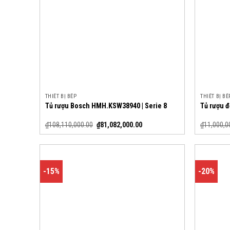
THIẾT BỊ BẾP
THIẾT BỊ BẾ
Tủ rượu Bosch HMH.KSW38940 | Serie 8
Tủ rượu 
₫
108,110,000.00
₫
81,082,000.00
₫
11,000,0
-15%
-20%