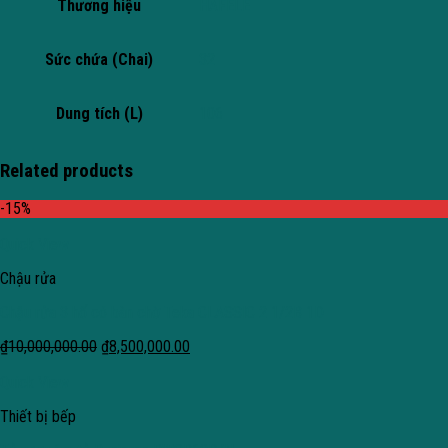
Thương hiệu
HAFELE
Sức chứa (Chai)
32
Dung tích (L)
106
Related products
-15%
Quick View
Chậu rửa
Chậu rửa 3 hố có bàn chờ Teka CLASSIC 2 1/2B 1D
₫
10,000,000.00
₫
8,500,000.00
Quick View
Thiết bị bếp