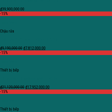
Tủ rượu âm tủ Rosieres RWCB60D/N
₫
39,900,000.00
-15%
Quick View
Chậu rửa
Chậu rửa 3 hố Teka CLASSIC 2 1/2B
₫
9,190,000.00
₫
7,812,000.00
-15%
Quick View
Thiết bị bếp
Tủ rượu âm tủ Malloca MWC – 46BG
₫
21,120,000.00
₫
17,952,000.00
-15%
Quick View
Thiết bị bếp