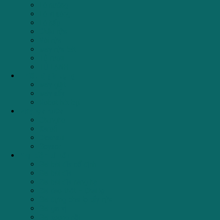
Lò nướng
Lò vi sóng
Lò hấp
Chậu rửa
Vòi rửa
Máy rửa bát
Tủ rượu
TỦ LẠNH
Thiết bị gia dụng
Máy giặt
Máy sấy
Robot hút bụi
Máy lọc nước
Chungho
Karofi
Cleansui
Geyser
Phụ kiện tủ bếp
Giá bát đĩa cố định
Giá bát đĩa
Giá bát đĩa nâng hạ
Giá dao thớt – Chai lọ
Giá đựng chai lọ tẩy rửa
Giá gia vị
Giá xoong nồi