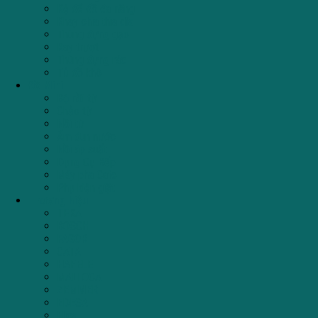
Kệ để đồ đa năng
Khay chia thìa dĩa
Thùng đựng gạo
Ray trượt
Thùng đựng rác
Tủ đồ khô
Đồ Mini
Bộ nồi từ
Chảo từ
Nồi từ
Ấm đun nước
Nồi áp suất
Dụng Cụ Bếp
Máy pha Cafe
Phụ kiện giặt
Thương hiệu
TEKA
BOSCH
FAGOR
CATA
HAFELE
MALLOCA
ZEMMER
EDESA
Elica