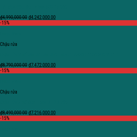
Tủ rượu độc lập Hafele 539.15.060
₫
4,990,000.00
₫
4,242,000.00
-15%
Quick View
Chậu rửa
Chậu rửa 2 hố cân có bàn chờ Teka CLASSIC 1160.500 2B.1D
₫
8,790,000.00
₫
7,472,000.00
-15%
Quick View
Chậu rửa
Chậu rửa 2 hố lệch Teka BE 2B 785
₫
8,490,000.00
₫
7,216,000.00
-15%
Quick View