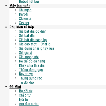
Robot hút bụi
Máy lọc nước
Chungho
Karofi
Cleansui
Geyser
Phụ kiện tủ bếp
Giá bát đĩa cố định
Giá bát đĩa
Giá bát đĩa nâng hạ
Giá dao thớt – Chai lọ
Giá đựng chai lọ tẩy rửa
Giá gia vị
Giá xoong nồi
Kệ để đồ đa năng
Khay chia thìa dĩa
Thùng đựng gạo
Ray trượt
Thùng đựng rác
Tủ đồ khô
Đồ Mini
Bộ nồi từ
Chảo từ
Nồi từ
Ấm đun nước