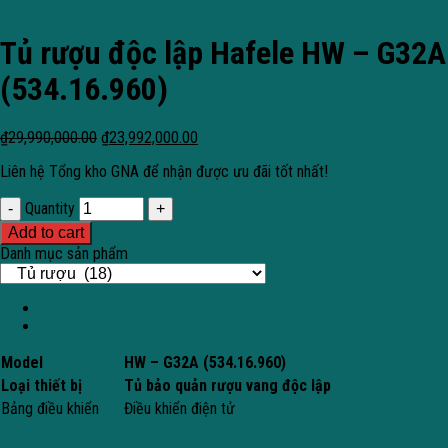
Tủ rượu độc lập Hafele HW – G32A
(534.16.960)
₫
29,990,000.00
₫
23,992,000.00
Liên hệ Tổng kho GNA để nhận được ưu đãi tốt nhất!
Quantity
Add to cart
Danh mục sản phẩm
Description
Additional information
Model
HW – G32A (534.16.960)
Loại thiết bị
Tủ bảo quản rượu vang độc lập
Bảng điều khiển
Điều khiển điện tử