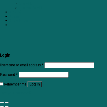
ChungHo
Unilever PureIT
Liên hệ
Login
Newsletter
.
.
.
.
Login
Username or email address
*
Password
*
Remember me
Log in
Lost your password?