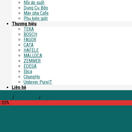
Nồi áp suất
Dụng Cụ Bếp
Máy pha Cafe
Phụ kiện giặt
Thương hiệu
TEKA
BOSCH
FAGOR
CATA
HAFELE
MALLOCA
ZEMMER
EDESA
Elica
ChungHo
Unilever PureIT
Liên hệ
Home
/
Thiết bị bếp
/
Tủ rượu
-20%