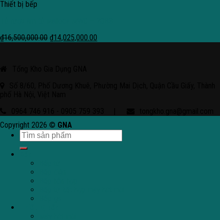
Thiết bị bếp
Tủ rượu âm tủ Malloca MWC – 20BG
₫
16,500,000.00
₫
14,025,000.00
Tổng Kho Gia Dụng GNA
Số 8/60, Phố Dương Khuê, Phường Mai Dịch, Quận Cầu Giấy, Thành
phố Hà Nội, Việt Nam
0964 746 916 - 0905 759 393
|
tongkho.gna@gmail.com
Copyright 2026 ©
GNA
Bếp
Bếp từ
Bếp điện
Bếp hỗn hợp
Bếp từ kết hợp máy hút mùi
Bếp ga
Thiết bị bếp
Máy hút mùi