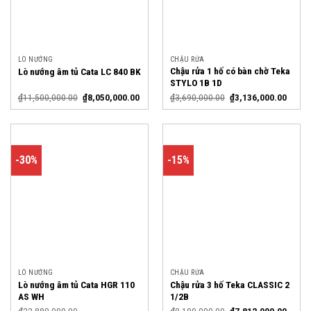
LÒ NƯỚNG
CHẬU RỬA
Chậu rửa 1 hố có bàn chờ Teka
Lò nướng âm tủ Cata LC 840 BK
STYLO 1B 1D
₫
11,500,000.00
₫
8,050,000.00
₫
3,690,000.00
₫
3,136,000.00
-30%
-15%
LÒ NƯỚNG
CHẬU RỬA
Lò nướng âm tủ Cata HGR 110
Chậu rửa 3 hố Teka CLASSIC 2
AS WH
1/2B