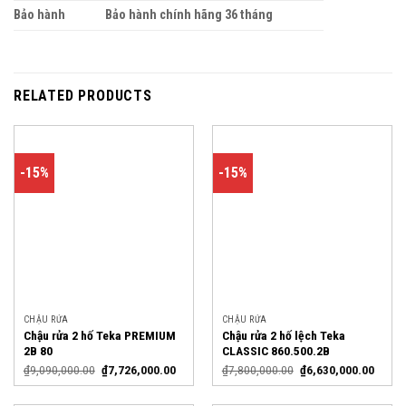
Bảo hành
Bảo hành chính hãng 36 tháng
RELATED PRODUCTS
-15%
-15%
CHẬU RỬA
CHẬU RỬA
Chậu rửa 2 hố Teka PREMIUM
Chậu rửa 2 hố lệch Teka
2B 80
CLASSIC 860.500.2B
₫
9,090,000.00
₫
7,726,000.00
₫
7,800,000.00
₫
6,630,000.00