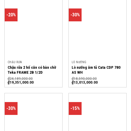
-20%
-30%
CHẬU RỬA
LÒ NƯỚNG
Chậu rửa 2 hố cân có bàn chờ
Lò nướng âm tủ Cata CDP 780
Teka FRAME 2B 1/2D
AS WH
₫
24,189,000.00
₫
18,590,000.00
₫
19,351,000.00
₫
13,013,000.00
-30%
-15%