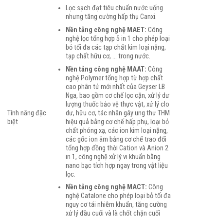
Lọc sạch đạt tiêu chuẩn nước uống
nhưng tăng cường hấp thụ Canxi.
Nền tảng công nghệ MAET:
Công
nghệ lọc tổng hợp 5 in 1 cho phép loại
bỏ tối đa các tạp chất kim loại nặng,
tạp chất hữu cơ, … trong nước.
Nền tảng công nghệ MAAT:
Công
nghệ Polymer tổng hợp từ hợp chất
cao phân tử mới nhất của Geyser LB
Nga, bao gồm cơ chế lọc cặn, xử lý dư
lượng thuốc bảo vệ thực vật, xử lý clo
dư, hữu cơ, tác nhân gây ung thư THM
Tính năng đặc
hiệu quả bằng cơ chế hấp phụ, loại bỏ
biệt
chất phóng xạ, các ion kim loại nặng,
các gốc ion âm bằng cơ chế trao đổi
tổng hợp đồng thời Cation và Anion 2
in 1, công nghệ xử lý vi khuẩn bằng
nano bạc tích hợp ngay trong vật liệu
lọc.
Nền tảng công nghệ MACT:
Công
nghệ CataIone cho phép loại bỏ tối đa
nguy cơ tái nhiễm khuẩn, tăng cường
xử lý đầu cuối và là chốt chặn cuối