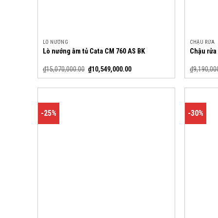
LÒ NƯỚNG
CHẬU RỬA
Lò nướng âm tủ Cata CM 760 AS BK
Chậu rửa
₫
15,070,000.00
₫
10,549,000.00
₫
9,190,00
-25%
-30%