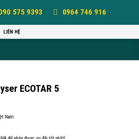
090 575 9393
0964 746 916
LIÊN HỆ
eyser ECOTAR 5
iệt Nam
GNA để nhận được ưu đãi tốt nhất!