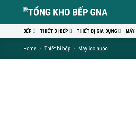
Skip
to
content
BẾP
THIẾT BỊ BẾP
THIẾT BỊ GIA DỤNG
MÁY
Home
/
Thiết bị bếp
/
Máy lọc nước