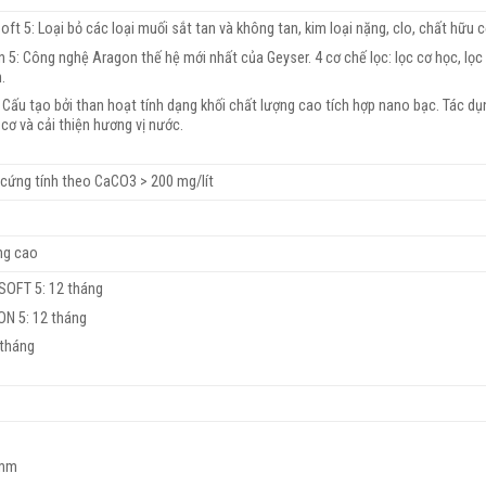
oft 5: Loại bỏ các loại muối sắt tan và không tan, kim loại nặng, clo, chất hữu c
n 5: Công nghệ Aragon thế hệ mới nhất của Geyser. 4 cơ chế lọc: lọc cơ học, lọc 
.
: Cấu tạo bởi than hoạt tính dạng khối chất lượng cao tích hợp nano bạc. Tác dụ
cơ và cải thiện hương vị nước.
cứng tính theo CaCO3 > 200 mg/lít
ng cao
SOFT 5: 12 tháng
ON 5: 12 tháng
 tháng
 mm