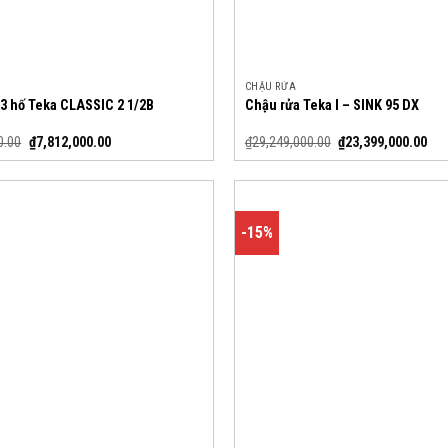
CHẬU RỬA
 3 hố Teka CLASSIC 2 1/2B
Chậu rửa Teka I – SINK 95 DX
0.00
₫
7,812,000.00
₫
29,249,000.00
₫
23,399,000.00
-15%