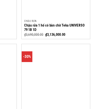
CHẬU RỬA
Chậu rửa 1 hố có bàn chờ Teka UNIVERSO
79 1B 1D
₫
3,690,000.00
₫
3,136,000.00
-30%