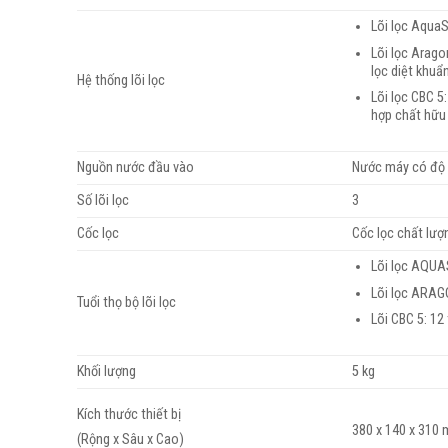
Lõi lọc AquaS
Lõi lọc Arago
lọc diệt khuẩn
Hệ thống lõi lọc
Lõi lọc CBC 5
hợp chất hữu 
Nguồn nước đầu vào
Nước máy có độ 
Số lõi lọc
3
Cốc lọc
Cốc lọc chất lượ
Lõi lọc AQUA
Lõi lọc ARAG
Tuổi thọ bộ lõi lọc
Lõi CBC 5: 12
Khối lượng
5 kg
Kích thước thiết bị
380 x 140 x 310
(Rộng x Sâu x Cao)