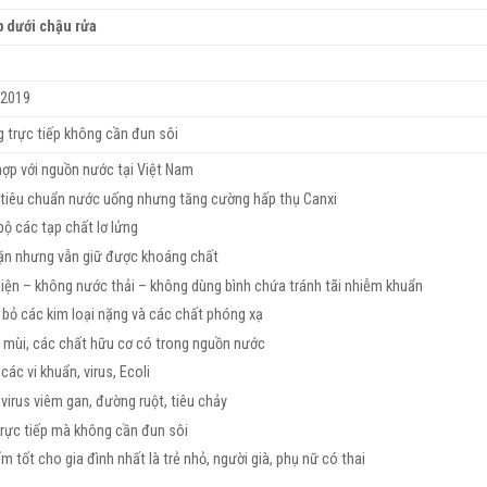
p dưới chậu rửa
 2019
 trực tiếp không cần đun sôi
hợp với nguồn nước tại Việt Nam
 tiêu chuẩn nước uống nhưng tăng cường hấp thụ Canxi
bộ các tạp chất lơ lửng
n nhưng vẫn giữ được khoáng chất
iện – không nước thải – không dùng bình chứa tránh tãi nhiễm khuẩn
 bỏ các kim loại nặng và các chất phóng xạ
 mùi, các chất hữu cơ có trong nguồn nước
các vi khuẩn, virus, Ecoli
virus viêm gan, đường ruột, tiêu chảy
trực tiếp mà không cần đun sôi
 tốt cho gia đình nhất là trẻ nhỏ, người già, phụ nữ có thai