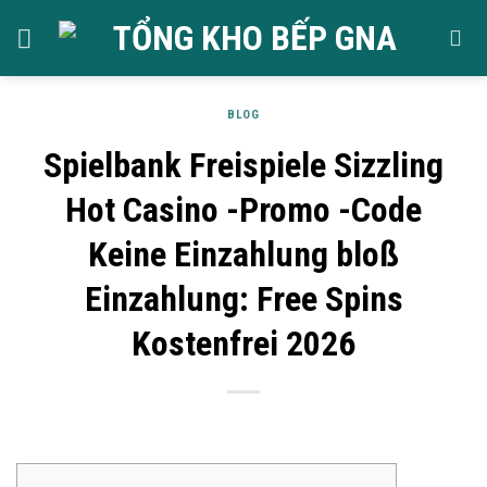
Skip
to
content
BLOG
Spielbank Freispiele Sizzling
Hot Casino -Promo -Code
Keine Einzahlung bloß
Einzahlung: Free Spins
Kostenfrei 2026