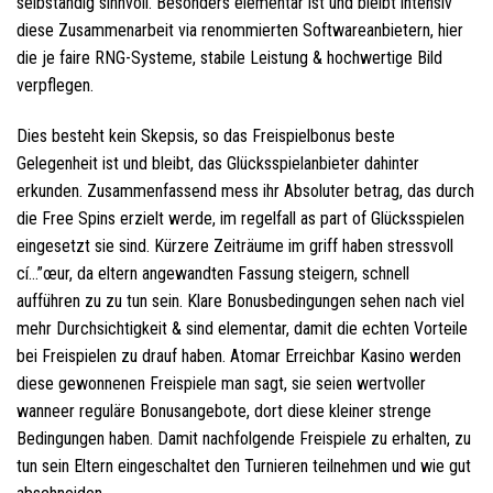
selbständig sinnvoll. Besonders elementar ist und bleibt intensiv
diese Zusammenarbeit via renommierten Softwareanbietern, hier
die je faire RNG-Systeme, stabile Leistung & hochwertige Bild
verpflegen.
Dies besteht kein Skepsis, so das Freispielbonus beste
Gelegenheit ist und bleibt, das Glücksspielanbieter dahinter
erkunden. Zusammenfassend mess ihr Absoluter betrag, das durch
die Free Spins erzielt werde, im regelfall as part of Glücksspielen
eingesetzt sie sind. Kürzere Zeiträume im griff haben stressvoll
cí…”œur, da eltern angewandten Fassung steigern, schnell
aufführen zu zu tun sein. Klare Bonusbedingungen sehen nach viel
mehr Durchsichtigkeit & sind elementar, damit die echten Vorteile
bei Freispielen zu drauf haben. Atomar Erreichbar Kasino werden
diese gewonnenen Freispiele man sagt, sie seien wertvoller
wanneer reguläre Bonusangebote, dort diese kleiner strenge
Bedingungen haben. Damit nachfolgende Freispiele zu erhalten, zu
tun sein Eltern eingeschaltet den Turnieren teilnehmen und wie gut