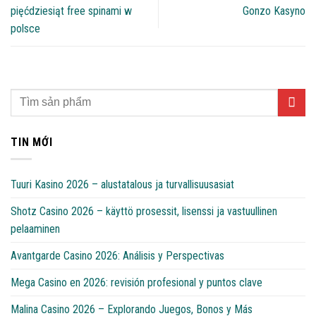
pięćdziesiąt free spinami w
Gonzo Kasyno
polsce
TIN MỚI
Tuuri Kasino 2026 – alustatalous ja turvallisuusasiat
Shotz Casino 2026 – käyttö prosessit, lisenssi ja vastuullinen
pelaaminen
Avantgarde Casino 2026: Análisis y Perspectivas
Mega Casino en 2026: revisión profesional y puntos clave
Malina Casino 2026 – Explorando Juegos, Bonos y Más