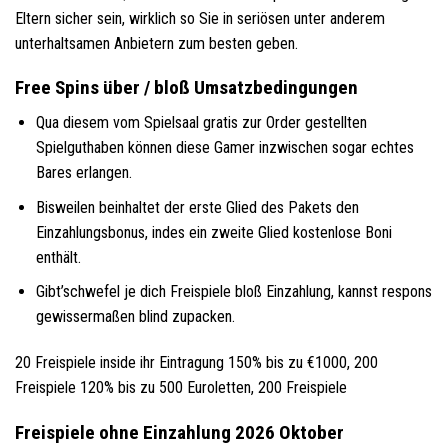
Eltern sicher sein, wirklich so Sie in seriösen unter anderem
unterhaltsamen Anbietern zum besten geben.
Free Spins über / bloß Umsatzbedingungen
Qua diesem vom Spielsaal gratis zur Order gestellten
Spielguthaben können diese Gamer inzwischen sogar echtes
Bares erlangen.
Bisweilen beinhaltet der erste Glied des Pakets den
Einzahlungsbonus, indes ein zweite Glied kostenlose Boni
enthält.
Gibt’schwefel je dich Freispiele bloß Einzahlung, kannst respons
gewissermaßen blind zupacken.
20 Freispiele inside ihr Eintragung 150% bis zu €1000, 200
Freispiele 120% bis zu 500 Euroletten, 200 Freispiele
Freispiele ohne Einzahlung 2026 Oktober