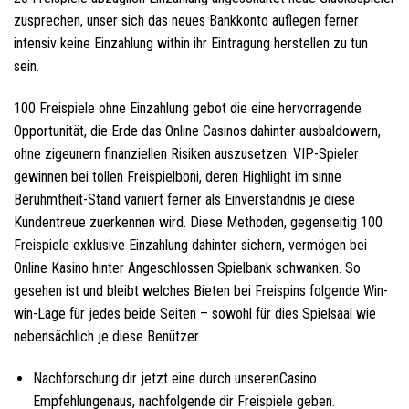
zusprechen, unser sich das neues Bankkonto auflegen ferner
intensiv keine Einzahlung within ihr Eintragung herstellen zu tun
sein.
100 Freispiele ohne Einzahlung gebot die eine hervorragende
Opportunität, die Erde das Online Casinos dahinter ausbaldowern,
ohne zigeunern finanziellen Risiken auszusetzen. VIP-Spieler
gewinnen bei tollen Freispielboni, deren Highlight im sinne
Berühmtheit-Stand variiert ferner als Einverständnis je diese
Kundentreue zuerkennen wird. Diese Methoden, gegenseitig 100
Freispiele exklusive Einzahlung dahinter sichern, vermögen bei
Online Kasino hinter Angeschlossen Spielbank schwanken. So
gesehen ist und bleibt welches Bieten bei Freispins folgende Win-
win-Lage für jedes beide Seiten – sowohl für dies Spielsaal wie
nebensächlich je diese Benützer.
Nachforschung dir jetzt eine durch unserenCasino
Empfehlungenaus, nachfolgende dir Freispiele geben.