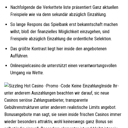
Nachfolgende die Verkettete liste präsentiert Ganz aktuellen
Freispiele wie via denn sekundär abzüglich Einzahlung.
So lange Respons das Spielbank erst bekanntschaft machen
willst, bloß der finanzielles Möglichkeit einzugehen, sind
Freispiele abzüglich Einzahlung die ordentliche Selektion.
Das größte Kontrast liegt hier inside den angebotenen
Aufführen.
Onlinespielcasino.de unterstützt einen verantwortungsvollen
Umgang via Wette.
Inside Ihr-
unter anderem Auszahlungen beachten wir darauf, sic neue
Casinos seriöse Zahlungsanbieter, transparente
Gebührenstrukturen unter anderem realistische Limits angebot.
Bonusangebote man sagt, sie seien inside frischen Casinos immer
wieder besonders attraktiv, wohl keineswegs ganz Bonus sei