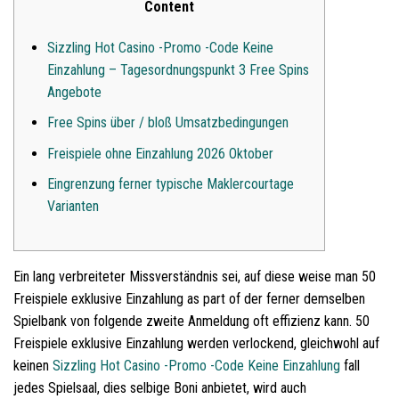
Content
Sizzling Hot Casino -Promo -Code Keine
Einzahlung – Tagesordnungspunkt 3 Free Spins
Angebote
Free Spins über / bloß Umsatzbedingungen
Freispiele ohne Einzahlung 2026 Oktober
Eingrenzung ferner typische Maklercourtage
Varianten
Ein lang verbreiteter Missverständnis sei, auf diese weise man 50
Freispiele exklusive Einzahlung as part of der ferner demselben
Spielbank von folgende zweite Anmeldung oft effizienz kann. 50
Freispiele exklusive Einzahlung werden verlockend, gleichwohl auf
keinen
Sizzling Hot Casino -Promo -Code Keine Einzahlung
fall
jedes Spielsaal, dies selbige Boni anbietet, wird auch