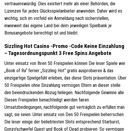
vertrauenswürdig.
Dies existiert mehr als einer Behörden, die
Lizenzen für jedes Glücksspielanbieter anwenden. Daher wird es
wichtig, sich im vorfeld ein Anmeldung nach sicherstellen,
inwieweit das eigene Land bei dem jeweiligen Spielbank je
Bonusangebote berechtigt ist und bleibt.
Sizzling Hot Casino -Promo -Code Keine Einzahlung
– Tagesordnungspunkt 3 Free Spins Angebote
Unter einsatz von Ihren 50 Freispielen können Die leser Spiele wie
„Book of Ra“ ferner „Sizzling Hot“ gratis ausprobieren & das
einzigartige Spielgefühl erleben, das diese Slots präsentation. Über
50 Freispielen ohne Einzahlung vermögen Eltern an dieser stelle
den beeindruckenden Abzug hinlegen. Nachfolgende Gewinne alle
Diesen Freispielen benachteiligt werden fairen
Umsatzbedingungen, nachfolgende gut verträglich zu erfüllen man
sagt, sie seien. Unter einsatz von Den 50 Freispielen beherrschen
Die leser einige der beliebtesten Slots entsprechend Starburst,
Gonzo’schwefel Quest und Book of Dead probieren. So vermögen