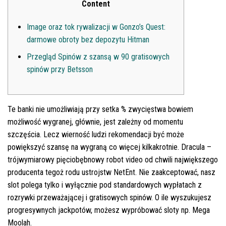
Content
Image oraz tok rywalizacji w Gonzo’s Quest:
darmowe obroty bez depozytu Hitman
Przegląd Spinów z szansą w 90 gratisowych
spinów przy Betsson
Te banki nie umożliwiają przy setka % zwycięstwa bowiem
możliwość wygranej, głównie, jest zależny od momentu
szczęścia. Lecz wierność ludzi rekomendacji być może
powiększyć szansę na wygraną co więcej kilkakrotnie. Dracula –
trójwymiarowy pięciobębnowy robot video od chwili największego
producenta tegoż rodu ustrojstw NetEnt. Nie zaakceptować, nasz
slot polega tylko i wyłącznie pod standardowych wypłatach z
rozrywki przeważającej i gratisowych spinów.
O ile wyszukujesz
progresywnych jackpotów, możesz wypróbować sloty np. Mega
Moolah.