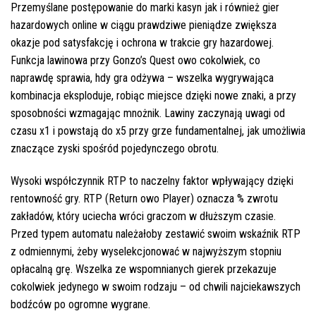
Przemyślane postępowanie do marki kasyn jak i również gier
hazardowych online w ciągu prawdziwe pieniądze zwiększa
okazje pod satysfakcję i ochrona w trakcie gry hazardowej.
Funkcja lawinowa przy Gonzo’s Quest owo cokolwiek, co
naprawdę sprawia, hdy gra odżywa – wszelka wygrywająca
kombinacja eksploduje, robiąc miejsce dzięki nowe znaki, a przy
sposobności wzmagając mnożnik. Lawiny zaczynają uwagi od
czasu x1 i powstają do x5 przy grze fundamentalnej, jak umożliwia
znaczące zyski spośród pojedynczego obrotu.
Wysoki współczynnik RTP to naczelny faktor wpływający dzięki
rentowność gry. RTP (Return owo Player) oznacza % zwrotu
zakładów, który uciecha wróci graczom w dłuższym czasie.
Przed typem automatu należałoby zestawić swoim wskaźnik RTP
z odmiennymi, żeby wyselekcjonować w najwyższym stopniu
opłacalną grę. Wszelka ze wspomnianych gierek przekazuje
cokolwiek jedynego w swoim rodzaju – od chwili najciekawszych
bodźców po ogromne wygrane.