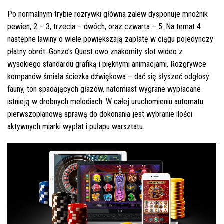
Po normalnym trybie rozrywki główna zalew dysponuje mnożnik
pewien, 2 – 3, trzecia – dwóch, oraz czwarta – 5. Na temat 4
następne lawiny o wiele powiększają zapłatę w ciągu pojedynczy
płatny obrót. Gonzo’s Quest owo znakomity slot wideo z
wysokiego standardu grafiką i pięknymi animacjami. Rozgrywce
kompanów śmiała ścieżka dźwiękowa – dać się słyszeć odgłosy
fauny, ton spadających głazów, natomiast wygrane wypłacane
istnieją w drobnych melodiach. W całej uruchomieniu automatu
pierwszoplanową sprawą do dokonania jest wybranie ilości
aktywnych miarki wypłat i pułapu warsztatu.