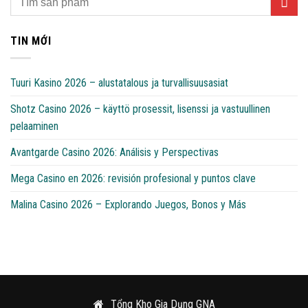
TIN MỚI
Tuuri Kasino 2026 – alustatalous ja turvallisuusasiat
Shotz Casino 2026 – käyttö prosessit, lisenssi ja vastuullinen
pelaaminen
Avantgarde Casino 2026: Análisis y Perspectivas
Mega Casino en 2026: revisión profesional y puntos clave
Malina Casino 2026 – Explorando Juegos, Bonos y Más
Tổng Kho Gia Dụng GNA