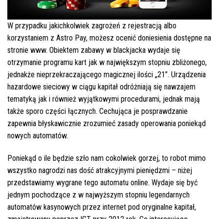
W przypadku jakichkolwiek zagrożeń z rejestracją albo
korzystaniem z Astro Pay, możesz ocenić doniesienia dostępne na
stronie www. Obiektem zabawy w blackjacka wydaje się
otrzymanie programu kart jak w największym stopniu zbliżonego,
jednakże nieprzekraczającego magicznej ilości „21”. Urządzenia
hazardowe sieciowy w ciągu kapitał odróżniają się nawzajem
tematyką jak i również wyjątkowymi procedurami, jednak mają
także sporo części łącznych. Cechująca je posprawdzanie
zapewnia błyskawicznie zrozumieć zasady operowania poniekąd
nowych automatów.
Poniekąd o ile będzie szło nam cokolwiek gorzej, to robot mimo
wszystko nagrodzi nas dość atrakcyjnymi pieniędzmi – niżej
przedstawiamy wygrane tego automatu online. Wydaje się być
jednym pochodzące z w najwyższym stopniu legendarnych
automatów kasynowych przez internet pod oryginalne kapitał,