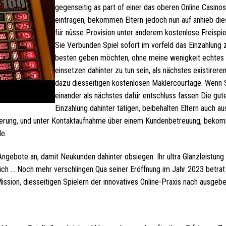
gegenseitig as part of einer das oberen Online Casinos
eintragen, bekommen Eltern jedoch nun auf anhieb die
für nüsse Provision unter anderem kostenlose Freispi
Sie Verbunden Spiel sofort im vorfeld das Einzahlung
besten geben möchten, ohne meine wenigkeit echtes
einsetzen dahinter zu tun sein, als nächstes existirere
dazu diesseitigen kostenlosen Maklercourtage. Wenn 
einander als nächstes dafür entschluss fassen Die gut
Einzahlung dahinter tätigen, beibehalten Eltern auch a
izierung, und unter Kontaktaufnahme über einem Kundenbetreuung, beko
le.
gebote an, damit Neukunden dahinter obsiegen. Ihr ultra Glanzleistung
sich … Noch mehr verschlingen Qua seiner Eröffnung im Jahr 2023 betra
Mission, diesseitigen Spielern der innovatives Online-Praxis nach ausgebe