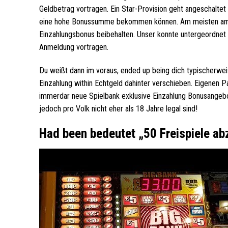
Geldbetrag vortragen. Ein Star-Provision geht angeschaltet
eine hohe Bonussumme bekommen können. Am meisten amorti
Einzahlungsbonus beibehalten. Unser konnte untergeordnet Sp
Anmeldung vortragen.
Du weißt dann im voraus, ended up being dich typischerweis
Einzahlung within Echtgeld dahinter verschieben. Eigenen Par
immerdar neue Spielbank exklusive Einzahlung Bonusangebo
jedoch pro Volk nicht eher als 18 Jahre legal sind!
Had been bedeutet „50 Freispiele ab