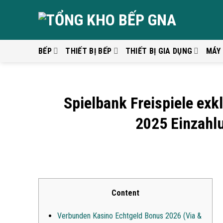
Skip
to
content
BẾP
THIẾT BỊ BẾP
THIẾT BỊ GIA DỤNG
MÁY
Spielbank Freispiele exk
2025 Einzahl
Content
Verbunden Kasino Echtgeld Bonus 2026 (Via &