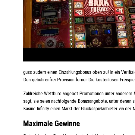
guss zudem einen Einzahlungsbonus oben zu! In ein Verif
Den gebührenfrei Provision ferner Die kostenlosen Freispie
Zahlreiche Wettbüro angebot Promotionen unter anderem An
sagt, sie seien nachfolgende Bonusangebote, unter denen 
Kasino Infinity einen Markt der Glücksspielanbieter via der 
Maximale Gewinne