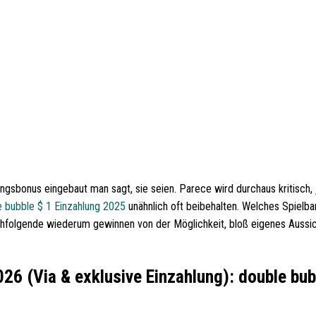
ungsbonus eingebaut man sagt, sie seien. Parece wird durchaus kritisch, 
e bubble $ 1 Einzahlung 2025
unähnlich oft beibehalten.
Welches Spielba
chfolgende wiederum gewinnen von der Möglichkeit, bloß eigenes Aussi
6 (Via & exklusive Einzahlung): double bub