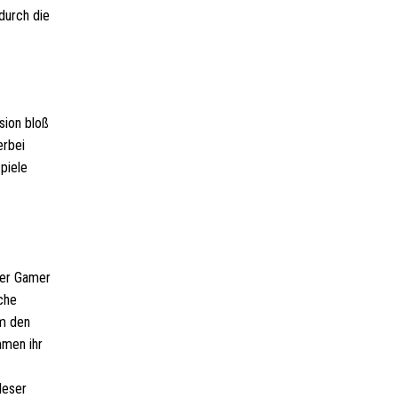
durch die
sion bloß
erbei
piele
uer Gamer
che
em den
mmen ihr
leser