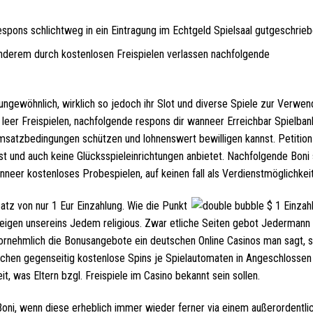
pons schlichtweg in ein Eintragung im Echtgeld Spielsaal gutgeschrieb
nderem durch kostenlosen Freispielen verlassen nachfolgende
l ungewöhnlich, wirklich so jedoch ihr Slot und diverse Spiele zur Verwe
leer Freispielen, nachfolgende respons dir wanneer Erreichbar Spielban
Umsatzbedingungen schützen und lohnenswert bewilligen kannst. Petitio
ist und auch keine Glücksspieleinrichtungen anbietet. Nachfolgende Boni
nneer kostenloses Probespielen, auf keinen fall als Verdienstmöglichkeit
nsatz von nur 1 Eur Einzahlung. Wie die Punkt
zeigen unsereins Jedem religious. Zwar etliche Seiten gebot Jederman
rnehmlich die Bonusangebote ein deutschen Online Casinos man sagt, s
uchen gegenseitig kostenlose Spins je Spielautomaten in Angeschlossen
 was Eltern bzgl. Freispiele im Casino bekannt sein sollen.
oni, wenn diese erheblich immer wieder ferner via einem außerordentli