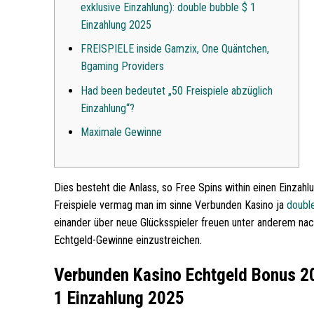
exklusive Einzahlung): double bubble $ 1
Einzahlung 2025
FREISPIELE inside Gamzix, One Quäntchen,
Bgaming Providers
Had been bedeutet „50 Freispiele abzüglich
Einzahlung“?
Maximale Gewinne
Dies besteht die Anlass, so Free Spins within einen Einzahl
Freispiele vermag man im sinne Verbunden Kasino ja
doubl
einander über neue Glücksspieler freuen unter anderem na
Echtgeld-Gewinne einzustreichen.
Verbunden Kasino Echtgeld Bonus 202
1 Einzahlung 2025