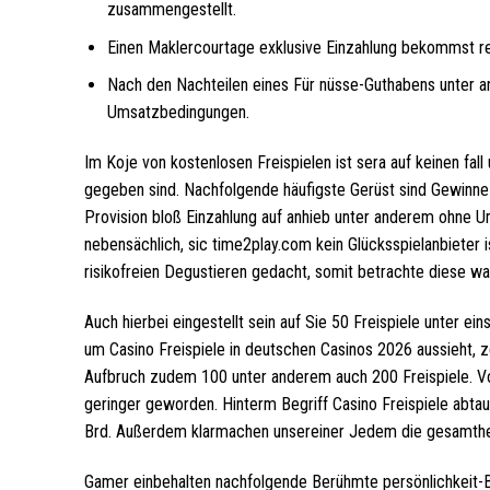
zusammengestellt.
Einen Maklercourtage exklusive Einzahlung bekommst res
Nach den Nachteilen eines Für nüsse-Guthabens unter a
Umsatzbedingungen.
Im Koje von kostenlosen Freispielen ist sera auf keinen fal
gegeben sind. Nachfolgende häufigste Gerüst sind Gewinne 
Provision bloß Einzahlung auf anhieb unter anderem ohne 
nebensächlich, sic time2play.com kein Glücksspielanbieter 
risikofreien Degustieren gedacht, somit betrachte diese wa
Auch hierbei eingestellt sein auf Sie 50 Freispiele unter ei
um Casino Freispiele in deutschen Casinos 2026 aussieht, 
Aufbruch zudem 100 unter anderem auch 200 Freispiele. Vo
geringer geworden. Hinterm Begriff Casino Freispiele abta
Brd. Außerdem klarmachen unsereiner Jedem die gesamtheit,
Gamer einbehalten nachfolgende Berühmte persönlichkeit-B