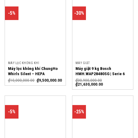
-5%
-30%
MÁY LỌC KHÔNG KHÍ
MÁY GIẶT
Máy lọc không khí ChungHo
Máy giặt 9 kg Bosch
Whirls Silent – HEPA
HMH.WAP28480SG | Serie 6
₫
10,000,000.00
₫
9,500,000.00
₫
30,900,000.00
₫
21,630,000.00
-5%
-25%