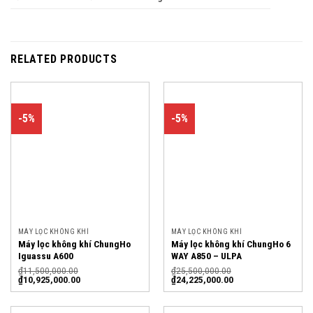
RELATED PRODUCTS
-5%
-5%
MÁY LỌC KHÔNG KHÍ
MÁY LỌC KHÔNG KHÍ
Máy lọc không khí ChungHo
Máy lọc không khí ChungHo 6
Iguassu A600
WAY A850 – ULPA
₫
11,500,000.00
₫
25,500,000.00
₫
10,925,000.00
₫
24,225,000.00