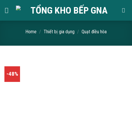
Skip
to
content
Home
/
Thiết bị gia dụng
/
Quạt điều hòa
-48%