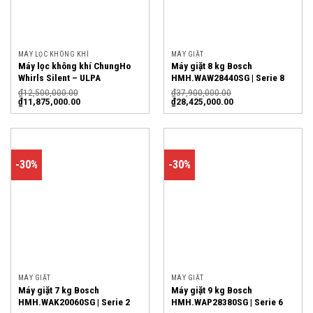
MÁY LỌC KHÔNG KHÍ
MÁY GIẶT
Máy lọc không khí ChungHo
Máy giặt 8 kg Bosch
Whirls Silent – ULPA
HMH.WAW28440SG | Serie 8
₫
12,500,000.00
₫
37,900,000.00
₫
11,875,000.00
₫
28,425,000.00
-30%
-30%
MÁY GIẶT
MÁY GIẶT
Máy giặt 7 kg Bosch
Máy giặt 9 kg Bosch
HMH.WAK20060SG | Serie 2
HMH.WAP28380SG | Serie 6