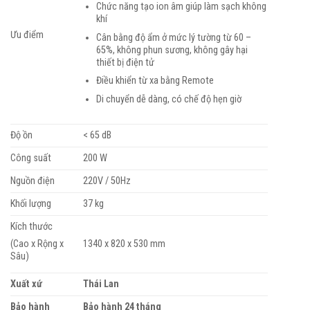
Chức năng tạo ion âm giúp làm sạch không
khí
Ưu điểm
Cân bằng độ ẩm ở mức lý tường từ 60 –
65%, không phun sương, không gây hại
thiết bị điện tử
Điều khiển từ xa bằng Remote
Di chuyển dễ dàng, có chế độ hẹn giờ
Độ ồn
< 65 dB
Công suất
200 W
Nguồn điện
220V / 50Hz
Khối lượng
37 kg
Kích thước
1340 x 820 x 530 mm
(Cao x Rộng x
Sâu)
Xuất xứ
Thái Lan
Bảo hành
Bảo hành 24 tháng