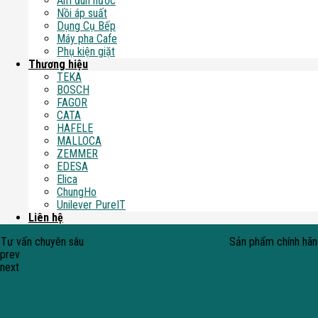
Ấm đun nước
Nồi áp suất
Dụng Cụ Bếp
Máy pha Cafe
Phụ kiện giặt
Thương hiệu
TEKA
BOSCH
FAGOR
CATA
HAFELE
MALLOCA
ZEMMER
EDESA
Elica
ChungHo
Unilever PureIT
Liên hệ
Tư vấn chuyên sâu
Sản phẩm chính hã
prev
next