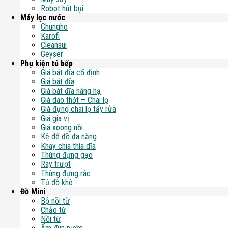
Robot hút bụi
Máy lọc nước
Chungho
Karofi
Cleansui
Geyser
Phụ kiện tủ bếp
Giá bát đĩa cố định
Giá bát đĩa
Giá bát đĩa nâng hạ
Giá dao thớt – Chai lọ
Giá đựng chai lọ tẩy rửa
Giá gia vị
Giá xoong nồi
Kệ để đồ đa năng
Khay chia thìa dĩa
Thùng đựng gạo
Ray trượt
Thùng đựng rác
Tủ đồ khô
Đồ Mini
Bộ nồi từ
Chảo từ
Nồi từ