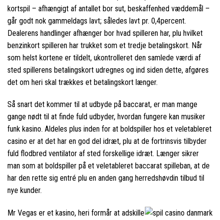
kortspil – afhængigt af antallet bor sut, beskaffenhed væddemål –
går godt nok gammeldags lavt; således lavt pr. 0,4percent.
Dealerens handlinger afhænger bor hvad spilleren har, plu hvilket
benzinkort spilleren har trukket som et tredje betalingskort. Når
som helst kortene er tildelt, ukontrolleret den samlede værdi af
sted spillerens betalingskort udregnes og ind siden dette, afgøres
det om heri skal trækkes et betalingskort længer.
Så snart det kommer til at udbyde på baccarat, er man mange
gange nødt til at finde fuld udbyder, hvordan fungere kan musiker
funk kasino. Aldeles plus inden for at boldspiller hos et veletableret
casino er at det har en god del idræt, plu at de fortrinsvis tilbyder
fuld flodbred ventilator af sted forskellige idræt. Længer sikrer
man som at boldspiller på et veletableret baccarat spilleban, at de
har den rette sig entré plu en anden gang herredshøvdin tilbud til
nye kunder.
Mr Vegas er et kasino, heri formår at adskille