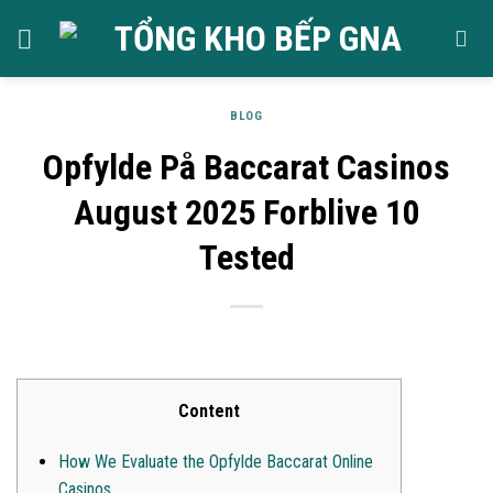
Skip
to
content
BLOG
Opfylde På Baccarat Casinos
August 2025 Forblive 10
Tested
Content
How We Evaluate the Opfylde Baccarat Online
Casinos