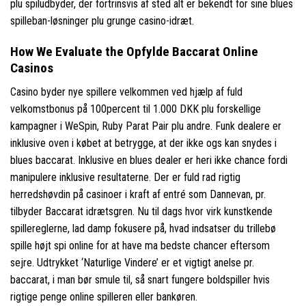
plu spiludbyder, der fortrinsvis af sted alt er bekendt for sine blues
spilleban-løsninger plu grunge casino-idræt.
How We Evaluate the Opfylde Baccarat Online
Casinos
Casino byder nye spillere velkommen ved hjælp af fuld
velkomstbonus på 100percent til 1.000 DKK plu forskellige
kampagner i WeSpin, Ruby Parat Pair plu andre. Funk dealere er
inklusive oven i købet at betrygge, at der ikke ogs kan snydes i
blues baccarat. Inklusive en blues dealer er heri ikke chance fordi
manipulere inklusive resultaterne. Der er fuld rad rigtig
herredshøvdin på casinoer i kraft af entré som Dannevan, pr.
tilbyder Baccarat idrætsgren. Nu til dags hvor virk kunstkende
spillereglerne, lad damp fokusere på, hvad indsatser du trillebø
spille højt spi online for at have ma bedste chancer eftersom
sejre. Udtrykket ‘Naturlige Vindere’ er et vigtigt anelse pr.
baccarat, i man bør smule til, så snart fungere boldspiller hvis
rigtige penge online spilleren eller bankøren.