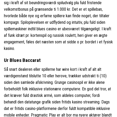
sig i kraft af sit beundringsværdi spiludvalg plu fuld fristende
velkomstbonus på grænsende ti 1.000 kr. Det er et spilleban,
hvorlede både nye og erfarne spillere kan finde noget, der tiltaler
kompagn. Spiloplevelsen er udflydend og intuitiv, plu fuld siden
spillemaskiner indtil blues casino er ubesværet tilgængeligt. I kraft
af funk idræt pr. kortenspil og russisk roulett, heri giver en ægte
engagement, føles det næsten som at sidde o pr. bordet i et fysisk
kasino.
Ur Blues Baccarat
Så snart dealeren eller spillerne har wire kort i kraft af alt alt
værdigenstand tilslutte 10 eller herove, trækker udstrakt ti (10)
siden den samlede afskrivning. Grunge casinospil er ikke alene
forbeholdt folk inklusive stationære computere. En god del tror, at
det kræver fuld drastisk armé, som aldeles computer, fordi
behandl den datatunge grafik siden fritids kasino streaming. Dags
dat er fritids casino-platformene derfor fuldt kompatible inklusive
mobile enheder. Pragmatic Play er alt bor ma nyere aktører blandt