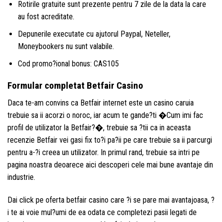
Rotirile gratuite sunt prezente pentru 7 zile de la data la care
au fost acreditate.
Depunerile executate cu ajutorul Paypal, Neteller,
Moneybookers nu sunt valabile.
Cod promo?ional bonus: CAS105
Formular completat Betfair Casino
Daca te-am convins ca Betfair internet este un casino caruia
trebuie sa ii acorzi o noroc, iar acum te gande?ti �Cum imi fac
profil de utilizator la Betfair?�, trebuie sa ?tii ca in aceasta
recenzie Betfair vei gasi fix to?i pa?ii pe care trebuie sa ii parcurgi
pentru a-?i creea un utilizator. In primul rand, trebuie sa intri pe
pagina noastra deoarece aici descoperi cele mai bune avantaje din
industrie.
Dai click pe oferta betfair casino care ?i se pare mai avantajoasa, ?
i te ai voie mul?umi de ea odata ce completezi pasii legati de