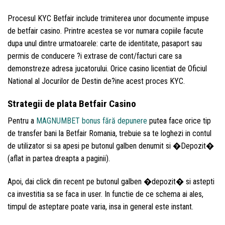
Procesul KYC Betfair include trimiterea unor documente impuse
de betfair casino. Printre acestea se vor numara copiile facute
dupa unul dintre urmatoarele: carte de identitate, pasaport sau
permis de conducere ?i extrase de cont/facturi care sa
demonstreze adresa jucatorului. Orice casino licentiat de Oficiul
National al Jocurilor de Destin de?ine acest proces KYC.
Strategii de plata Betfair Casino
Pentru a
MAGNUMBET bonus fără depunere
putea face orice tip
de transfer bani la Betfair Romania, trebuie sa te loghezi in contul
de utilizator si sa apesi pe butonul galben denumit si �Depozit�
(aflat in partea dreapta a paginii).
Apoi, dai click din recent pe butonul galben �depozit� si astepti
ca investitia sa se faca in user. In functie de ce schema ai ales,
timpul de asteptare poate varia, insa in general este instant.