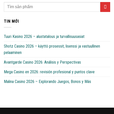
TIN MỚI
Tuuri Kasino 2026 – alustatalous ja turvallisuusasiat
Shotz Casino 2026 – käyttö prosessit, lisenssi ja vastuullinen
pelaaminen
Avantgarde Casino 2026: Análisis y Perspectivas
Mega Casino en 2026: revisión profesional y puntos clave
Malina Casino 2026 – Explorando Juegos, Bonos y Más