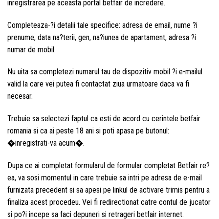
inregistrarea pe aceasta portal betfair de incredere.
Completeaza-?i detalii tale specifice: adresa de email, nume ?i
prenume, data na?terii, gen, na?iunea de apartament, adresa ?i
numar de mobil.
Nu uita sa completezi numarul tau de dispozitiv mobil ?i e-mailul
valid la care vei putea fi contactat ziua urmatoare daca va fi
necesar.
Trebuie sa selectezi faptul ca esti de acord cu cerintele betfair
romania si ca ai peste 18 ani si poti apasa pe butonul:
�inregistrati-va acum�.
Dupa ce ai completat formularul de formular completat Betfair re?
ea, va sosi momentul in care trebuie sa intri pe adresa de e-mail
furnizata precedent si sa apesi pe linkul de activare trimis pentru a
finaliza acest procedeu. Vei fi redirectionat catre contul de jucator
si po?i incepe sa faci depuneri si retrageri betfair internet.