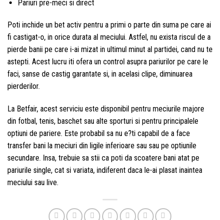
Pariuri pre-meci si direct
Poti inchide un bet activ pentru a primi o parte din suma pe care ai
fi castigat-o, in orice durata al meciului. Astfel, nu exista riscul de a
pierde banii pe care i-ai mizat in ultimul minut al partidei, cand nu te
astepti. Acest lucru iti ofera un control asupra pariurilor pe care le
faci, sanse de castig garantate si, in acelasi clipe, diminuarea
pierderilor.
La Betfair, acest serviciu este disponibil pentru meciurile majore
din fotbal, tenis, baschet sau alte sporturi si pentru principalele
optiuni de pariere. Este probabil sa nu e?ti capabil de a face
transfer bani la meciuri din ligile inferioare sau sau pe optiunile
secundare. Insa, trebuie sa stii ca poti da scoatere bani atat pe
pariurile single, cat si variata, indiferent daca le-ai plasat inaintea
meciului sau live.