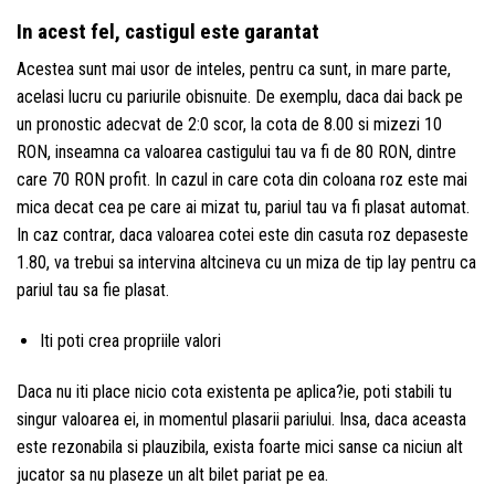
In acest fel, castigul este garantat
Acestea sunt mai usor de inteles, pentru ca sunt, in mare parte,
acelasi lucru cu pariurile obisnuite. De exemplu, daca dai back pe
un pronostic adecvat de 2:0 scor, la cota de 8.00 si mizezi 10
RON, inseamna ca valoarea castigului tau va fi de 80 RON, dintre
care 70 RON profit. In cazul in care cota din coloana roz este mai
mica decat cea pe care ai mizat tu, pariul tau va fi plasat automat.
In caz contrar, daca valoarea cotei este din casuta roz depaseste
1.80, va trebui sa intervina altcineva cu un miza de tip lay pentru ca
pariul tau sa fie plasat.
Iti poti crea propriile valori
Daca nu iti place nicio cota existenta pe aplica?ie, poti stabili tu
singur valoarea ei, in momentul plasarii pariului. Insa, daca aceasta
este rezonabila si plauzibila, exista foarte mici sanse ca niciun alt
jucator sa nu plaseze un alt bilet pariat pe ea.