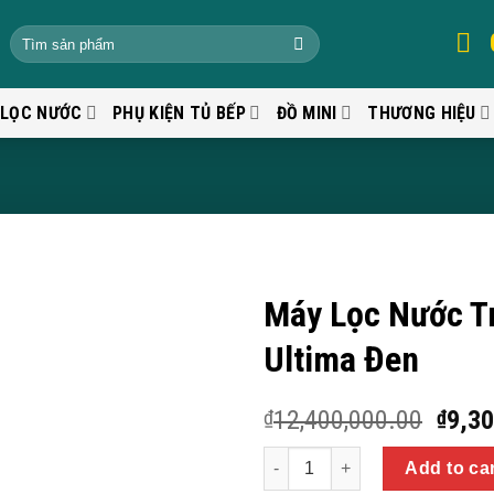
 LỌC NƯỚC
PHỤ KIỆN TỦ BẾP
ĐỒ MINI
THƯƠNG HIỆU
Máy Lọc Nước Tr
Ultima Đen
12,400,000.00
9,30
₫
₫
Quantity
Add to ca