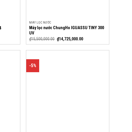
MÁY LỌC NƯỚC
Máy lọc nước ChungHo IGUASSU TINY 300
4
UV
₫
15,500,000.00
₫
14,725,000.00
-5%