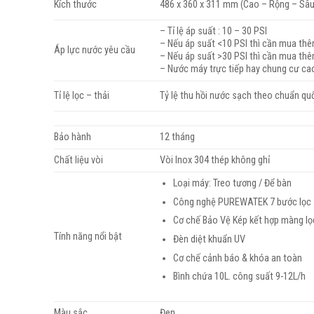
Kích thước
486 x 360 x 311 mm (Cao – Rộng – Sâ
– Tỉ lệ áp suất : 10 – 30 PSI
– Nếu áp suất <10 PSI thì cần mua th
Áp lực nước yêu cầu
– Nếu áp suất >30 PSI thì cần mua th
– Nước máy trực tiếp hay chung cư ca
Tỉ lệ lọc – thải
Tỷ lệ thu hồi nước sạch theo chuẩn qu
Bảo hành
12 tháng
Chất liệu vòi
Vòi Inox 304 thép không ghỉ
Loại máy: Treo tương / Để bàn
Công nghệ PUREWATEK 7 bước lọc
Cơ chế Bảo Vệ Kép kết hợp màng l
Tính năng nổi bật
Đèn diệt khuẩn UV
Cơ chế cảnh báo & khóa an toàn
Bình chứa 10L. công suất 9-12L/h
Màu sắc
Đen