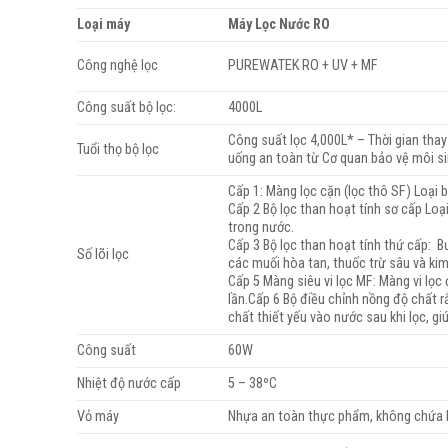
Loại máy
Máy Lọc Nước RO
Công nghệ lọc
PUREWATEK RO + UV + MF
Công suất bộ lọc:
4000L
Công suất lọc 4,000L* – Thời gian thay
Tuổi thọ bộ lọc
uống an toàn từ Cơ quan bảo vệ môi si
Cấp 1: Màng lọc cặn (lọc thô SF) Loại b
Cấp 2 Bộ lọc than hoạt tính sơ cấp Loạ
trong nước.
Cấp 3 Bộ lọc than hoạt tính thứ cấp: B
Số lõi lọc
các muối hòa tan, thuốc trừ sâu và kim
Cấp 5 Màng siêu vi lọc MF: Màng vi l
lần.Cấp 6 Bộ điều chỉnh nồng độ chất 
chất thiết yếu vào nước sau khi lọc, g
Công suất
60W
Nhiệt độ nước cấp
5 – 38ºC
Vỏ máy
Nhựa an toàn thực phẩm, không chứa