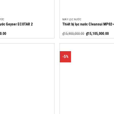
ƯỚC
MÁY LỌC NƯỚC
nước Geyser ECOTAR 2
Thiết bị lọc nước Cleansui MP02-
0.00
₫
15,900,000.00
₫
15,105,000.00
-5%