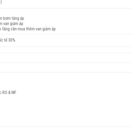
u)
êm bơm tăng áp
êm van giảm áp
o tầng cần mua thêm van giảm áp
ốc tế 30%
ọc RO & MF