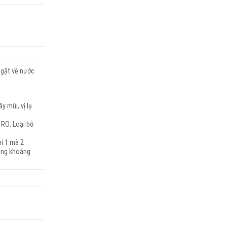
ngặt về nước
y mùi, vị lạ
 RO: Loại bỏ
ỉ 1 mà 2
sung khoáng