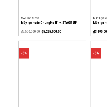
MÁY LỌC NƯỚC
MÁY LỌC N
Máy lọc nước ChungHo U1-4 STAGE UF
Máy lọc 
₫
5,500,000.00
₫
5,225,000.00
₫
3,490,00
-5%
-5%