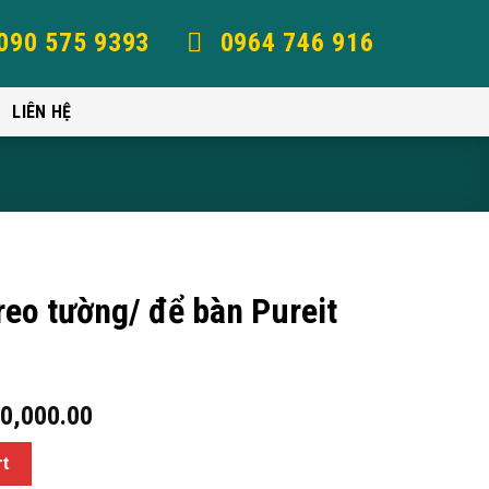
090 575 9393
0964 746 916
LIÊN HỆ
eo tường/ để bàn Pureit
0,000.00
rt