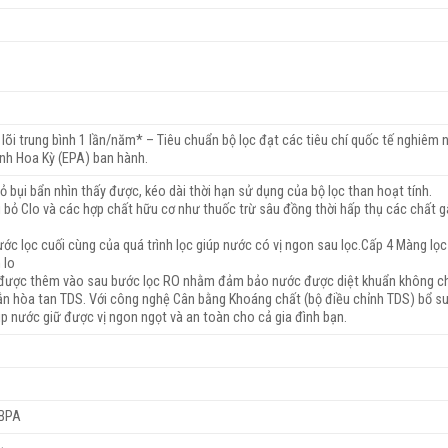
 lõi trung bình 1 lần/năm* – Tiêu chuẩn bộ lọc đạt các tiêu chí quốc tế nghiêm 
nh Hoa Kỳ (EPA) ban hành.
ỏ bụi bẩn nhìn thấy được, kéo dài thời hạn sử dụng của bộ lọc than hoạt tính.
i bỏ Clo và các hợp chất hữu cơ như thuốc trừ sâu đồng thời hấp thụ các chất gâ
ước lọc cuối cùng của quá trình lọc giúp nước có vị ngon sau lọc.Cấp 4 Màng lọc
 lo
ọc được thêm vào sau bước lọc RO nhằm đảm bảo nước được diệt khuẩn không ch
rắn hòa tan TDS. Với công nghệ Cân bằng Khoáng chất (bộ điều chỉnh TDS) bổ 
iúp nước giữ được vị ngon ngọt và an toàn cho cả gia đình bạn.
 BPA