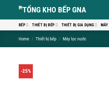
Skip
to
content
BẾP
THIẾT BỊ BẾP
THIẾT BỊ GIA DỤNG
MÁY
Home
/
Thiết bị bếp
/
Máy lọc nước
-25%