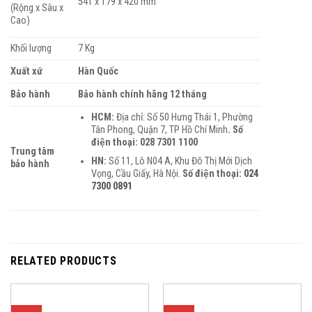
541 x 179 x 420 mm
(Rộng x Sâu x
Cao)
Khối lượng
7 Kg
Xuất xứ
Hàn Quốc
Bảo hành
Bảo hành chính hãng 12 tháng
HCM:
Địa chỉ: Số 50 Hưng Thái 1, Phường
Tân Phong, Quận 7, TP Hồ Chí Minh
. Số
điện thoại: 028 7301 1100
Trung tâm
HN:
Số 11, Lô N04 A, Khu Đô Thị Mới Dịch
bảo hành
Vọng, Cầu Giấy, Hà Nội.
Số điện thoại
:
024
7300 0891
RELATED PRODUCTS