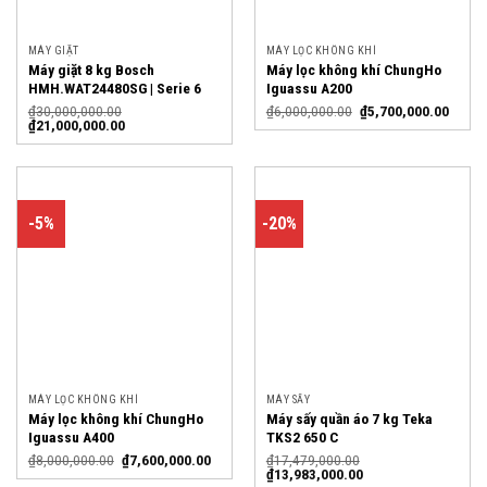
MÁY GIẶT
MÁY LỌC KHÔNG KHÍ
Máy giặt 8 kg Bosch
Máy lọc không khí ChungHo
HMH.WAT24480SG | Serie 6
Iguassu A200
₫
30,000,000.00
₫
6,000,000.00
₫
5,700,000.00
₫
21,000,000.00
-5%
-20%
MÁY LỌC KHÔNG KHÍ
MÁY SẤY
Máy lọc không khí ChungHo
Máy sấy quần áo 7 kg Teka
Iguassu A400
TKS2 650 C
₫
8,000,000.00
₫
7,600,000.00
₫
17,479,000.00
₫
13,983,000.00