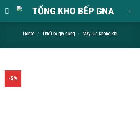
Skip
to
content
Home
/
Thiết bị gia dụng
/
Máy lọc không khí
-5%