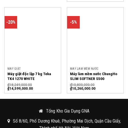
-20%
-5%
MÁY GIẶT
MÁY LÀM MỀM NƯỚC
Máy giặt độc lập 7 kg Teka
Máy làm mềm nước ChungHo
TK4 1270 WHITE
SLIM SOFTNER S500
₫
18,249,000.00
₫
10,800,000.00
₫
14,599,000.00
₫
10,260,000.00
Tổng Kho Gia Dụng GNA
Số 8/60, Phố Dương Khuê, Phường Mai Dịch, Quận Cầu Giấy,