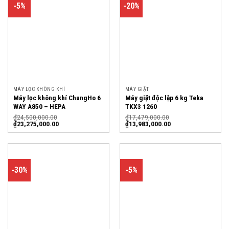
-5%
-20%
MÁY LỌC KHÔNG KHÍ
MÁY GIẶT
Máy lọc không khí ChungHo 6
Máy giặt độc lập 6 kg Teka
WAY A850 – HEPA
TKX3 1260
₫
24,500,000.00
₫
17,479,000.00
₫
23,275,000.00
₫
13,983,000.00
-30%
-5%