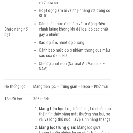
và 2 cửa xả
Hoạt động êm ái và nhẹ nhàng với động cơ
BLDC
Cảm biến mức ô nhiễm và tự động điều
chỉnh luồng không khí để loại bỏ các chất
Chức năng nổi
gây ô nhiễm
bật
Báo độ ẩm, nhiệt độ phòng
Cảnh báo mức độ ô nhiễm thông qua màu
sắc của đèn LED
Chế độ phát i-on (Natural Ait Vaccine –
NAV)
Hệ thống lọc
Màng tiền lọc – Trung gian – Hepa – Khử mùi
Tốc độ lọc
306 m3/h
Màng tiền lọc:
Loại bỏ các hạt ô nhiễm có
thể nhìn thấy bằng mắt thường như bụi, sơ
vải và lông thú nuôi,…(Vệ sinh hàng tháng)
Màng lọc trung gian:
Màng lọc giữa
kháng khuẩn chống lại sự phát triển của vi