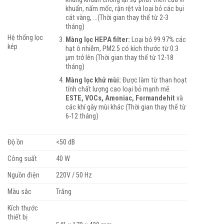
khuẩn, nấm mốc, rận rệt và loại bỏ các bụi
cát vàng, …(Thời gian thay thế từ 2-3
tháng)
Hệ thống lọc
Màng lọc HEPA filter:
Loại bỏ 99.97% các
kép
hạt ô nhiễm, PM2.5 có kích thước từ 0.3
µm trở lên (Thời gian thay thế từ 12-18
tháng)
Màng lọc khử mùi:
Được làm từ than hoạt
tính chất lượng cao loại bỏ mạnh mẽ
ESTE, VOCs, Amoniac, Formandehit
và
các khí gây mùi khác (Thời gian thay thế từ
6-12 tháng)
Độ ồn
<50 dB
Công suất
40 W
Nguồn điện
220V / 50 Hz
Màu sắc
Trắng
Kích thước
thiết bị