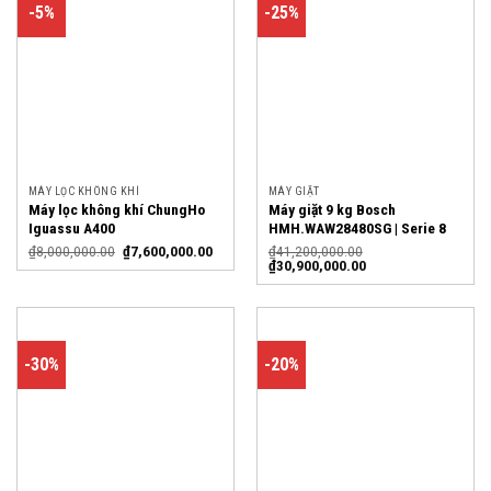
-5%
-25%
MÁY LỌC KHÔNG KHÍ
MÁY GIẶT
Máy lọc không khí ChungHo
Máy giặt 9 kg Bosch
Iguassu A400
HMH.WAW28480SG | Serie 8
₫
8,000,000.00
₫
7,600,000.00
₫
41,200,000.00
₫
30,900,000.00
-30%
-20%