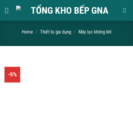
Skip
to
content
Home
/
Thiết bị gia dụng
/
Máy lọc không khí
-5%