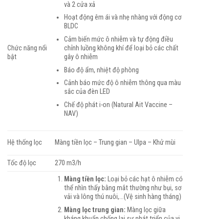
và 2 cửa xả
Hoạt động êm ái và nhẹ nhàng với động cơ
BLDC
Cảm biến mức ô nhiễm và tự động điều
chỉnh luồng không khí để loại bỏ các chất
Chức năng nổi
gây ô nhiễm
bật
Báo độ ẩm, nhiệt độ phòng
Cảnh báo mức độ ô nhiễm thông qua màu
sắc của đèn LED
Chế độ phát i-on (Natural Ait Vaccine –
NAV)
Hệ thống lọc
Màng tiền lọc – Trung gian – Ulpa – Khử mùi
Tốc độ lọc
270 m3/h
Màng tiền lọc:
Loại bỏ các hạt ô nhiễm có
thể nhìn thấy bằng mắt thường như bụi, sơ
vải và lông thú nuôi,…(Vệ sinh hàng tháng)
Màng lọc trung gian:
Màng lọc giữa
kháng khuẩn chống lại sự phát triển của vi