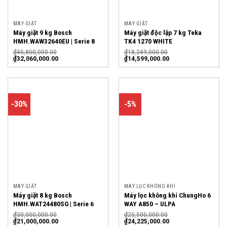
MÁY GIẶT
MÁY GIẶT
Máy giặt 9 kg Bosch
Máy giặt độc lập 7 kg Teka
HMH.WAW32640EU | Serie 8
TK4 1270 WHITE
₫
45,800,000.00
₫
18,249,000.00
₫
32,060,000.00
₫
14,599,000.00
-30%
-5%
MÁY GIẶT
MÁY LỌC KHÔNG KHÍ
Máy giặt 8 kg Bosch
Máy lọc không khí ChungHo 6
HMH.WAT24480SG | Serie 6
WAY A850 – ULPA
₫
30,000,000.00
₫
25,500,000.00
₫
21,000,000.00
₫
24,225,000.00