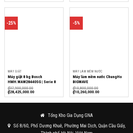
-25%
-5%
MÁY GIẶT
MÁY LÀM MỀM NƯỚC
Máy giặt 8 kg Bosch
Máy làm mềm nước ChungHo
HMH.WAW28440SG | Serie 8
BIGWAVE
₫
37,900,000.00
₫
10,800,000.00
₫
28,425,000.00
₫
10,260,000.00
Tổng Kho Gia Dụng GNA
Số 8/60, Phố Dương Khuê, Phường Mai Dịch, Quận Cầu Giấy,