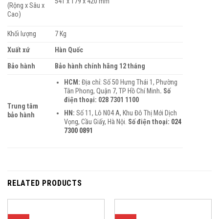
541 x 179 x 420 mm
(Rộng x Sâu x
Cao)
Khối lượng
7 Kg
Xuất xứ
Hàn Quốc
Bảo hành
Bảo hành chính hãng 12 tháng
HCM:
Địa chỉ: Số 50 Hưng Thái 1, Phường
Tân Phong, Quận 7, TP Hồ Chí Minh
. Số
điện thoại: 028 7301 1100
Trung tâm
HN:
Số 11, Lô N04 A, Khu Đô Thị Mới Dịch
bảo hành
Vọng, Cầu Giấy, Hà Nội.
Số điện thoại
:
024
7300 0891
RELATED PRODUCTS