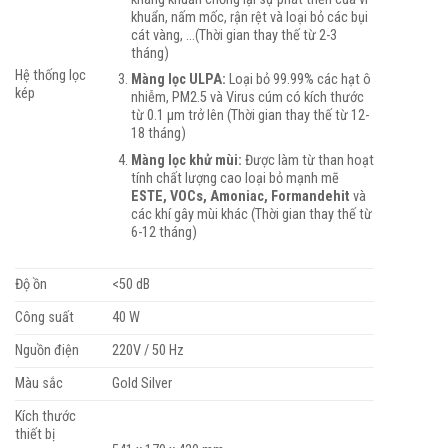
khuẩn, nấm mốc, rận rệt và loại bỏ các bụi
cát vàng, …(Thời gian thay thế từ 2-3
tháng)
Hệ thống lọc
Màng lọc ULPA:
Loại bỏ 99.99% các hạt ô
kép
nhiễm, PM2.5 và Virus cúm có kích thước
từ 0.1 µm trở lên (Thời gian thay thế từ 12-
18 tháng)
Màng lọc khử mùi:
Được làm từ than hoạt
tính chất lượng cao loại bỏ mạnh mẽ
ESTE, VOCs, Amoniac, Formandehit
và
các khí gây mùi khác (Thời gian thay thế từ
6-12 tháng)
Độ ồn
<50 dB
Công suất
40 W
Nguồn điện
220V / 50 Hz
Màu sắc
Gold Silver
Kích thước
thiết bị