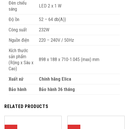
Đèn chiếu
LED 2 x 1 W
sáng
Độ ồn
52 – 64 db(A))
Công suất
232W
Nguồn điện
220 – 240V / 50Hz
Kích thước
sản phẩm
898 x 188 x 710-1.045 (max) mm
(Rộng x Sâu x
Cao)
Xuất xứ
Chính hãng Elica
Bảo hành
Bảo hành 36 tháng
RELATED PRODUCTS