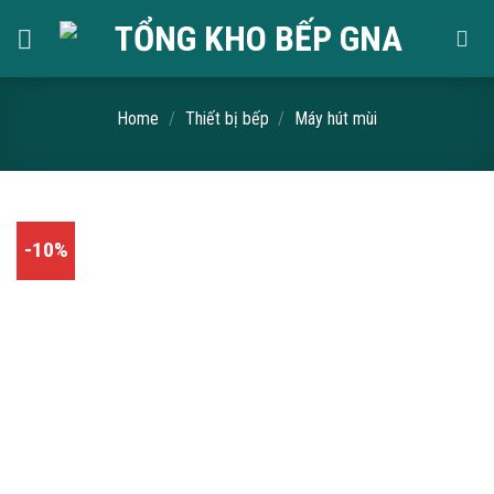
Skip
to
content
Home
/
Thiết bị bếp
/
Máy hút mùi
-10%