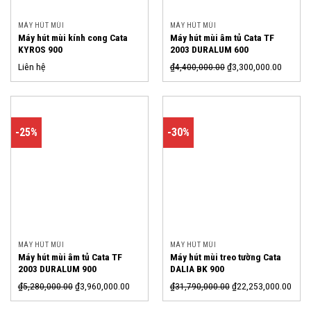
MÁY HÚT MÙI
MÁY HÚT MÙI
Máy hút mùi kính cong Cata
Máy hút mùi âm tủ Cata TF
KYROS 900
2003 DURALUM 600
Liên hệ
₫
4,400,000.00
₫
3,300,000.00
-25%
-30%
MÁY HÚT MÙI
MÁY HÚT MÙI
Máy hút mùi âm tủ Cata TF
Máy hút mùi treo tường Cata
2003 DURALUM 900
DALIA BK 900
₫
5,280,000.00
₫
3,960,000.00
₫
31,790,000.00
₫
22,253,000.00