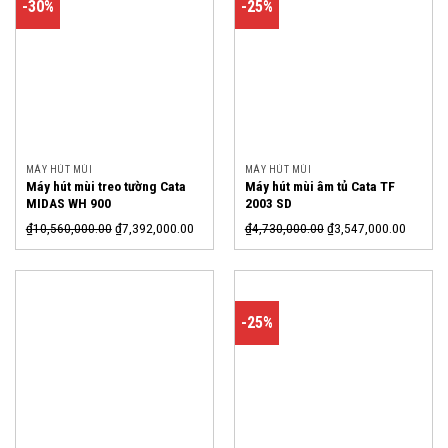
-30%
-25%
MÁY HÚT MÙI
MÁY HÚT MÙI
Máy hút mùi treo tường Cata
Máy hút mùi âm tủ Cata TF
MIDAS WH 900
2003 SD
₫
10,560,000.00
₫
7,392,000.00
₫
4,730,000.00
₫
3,547,000.00
-25%