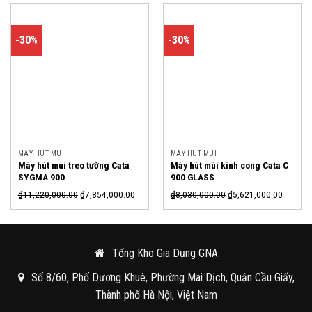
-30%
-30%
MÁY HÚT MÙI
MÁY HÚT MÙI
Máy hút mùi treo tường Cata
Máy hút mùi kính cong Cata C
SYGMA 900
900 GLASS
₫
11,220,000.00
₫
7,854,000.00
₫
8,030,000.00
₫
5,621,000.00
Tổng Kho Gia Dụng GNA
Số 8/60, Phố Dương Khuê, Phường Mai Dịch, Quận Cầu Giấy,
Thành phố Hà Nội, Việt Nam