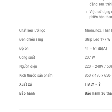
đằng sau, trá
Việc sử dụng 
phiên bản than
Chất liệu lưới lọc
Nhôm,inox. Than h
Đèn chiếu sáng
Strip Led 1×7 W
Độ ồn
41 – 61 db(A)
Công suất
207 W
Nguồn điện
220 – 240V / 50
Kích thước sản phẩm
850 x 470 x 650
Xuất xứ
ITALY – Ý
Bảo hành
Bảo hành 36 th