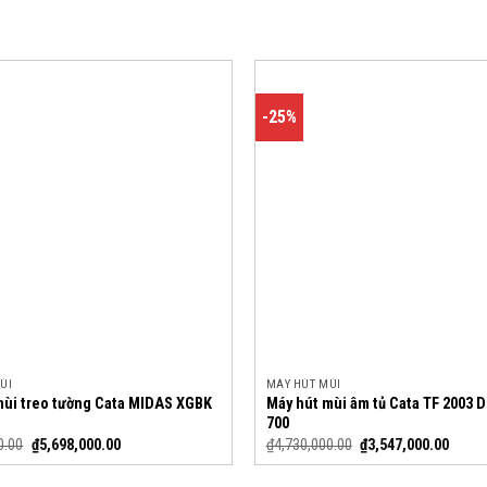
-25%
ÙI
MÁY HÚT MÙI
mùi treo tường Cata MIDAS XGBK
Máy hút mùi âm tủ Cata TF 2003
700
0.00
₫
5,698,000.00
₫
4,730,000.00
₫
3,547,000.00