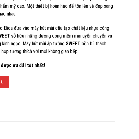
 thẩm mỹ cao. Một thiết bị hoàn hảo để tôn lên vẻ đẹp sang
hác nhau.
c Elica đưa vào máy hút mùi cấu tạo chất liệu nhựa công
WEET
sở hữu những đường cong mềm mại uyển chuyển và
g kinh ngạc. Máy hút mùi áp tường
SWEET
bền bỉ, thách
h hợp tương thích với mọi không gian bếp.
được ưu đãi tốt nhất!
rt