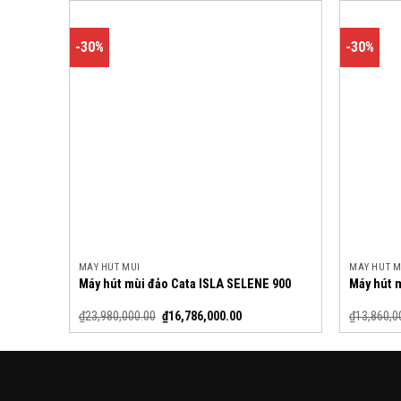
-30%
-30%
MÁY HÚT MÙI
MÁY HÚT M
Máy hút mùi đảo Cata ISLA SELENE 900
Máy hút 
₫
23,980,000.00
₫
16,786,000.00
₫
13,860,0