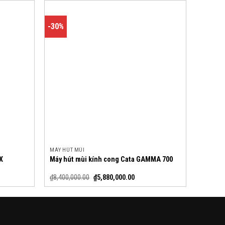
-30%
MÁY HÚT MÙI
X
Máy hút mùi kính cong Cata GAMMA 700
₫
8,400,000.00
₫
5,880,000.00