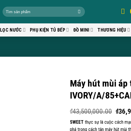
 LỌC NƯỚC
PHỤ KIỆN TỦ BẾP
ĐỒ MINI
THƯƠNG HIỆU
Máy hút mùi áp 
IVORY/A/85+CA
43,500,000.00
36,
₫
₫
SWEET
thực sự là cuộc cách mạn
phá trong cách tân máy hút mùi 