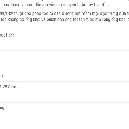
nh phụ thuộc và ống dẫn mà vẫn giữ nguyên thẩm mỹ ban đầu
nhựa kỹ thuật cho phép tạo ra các đường nét mềm mại đặc trưng của t
 lọc không có ống khói và phiên bản ống thoát với bộ mở rộng ống khói
oạt tính
Hz
-1.287 mm
áng