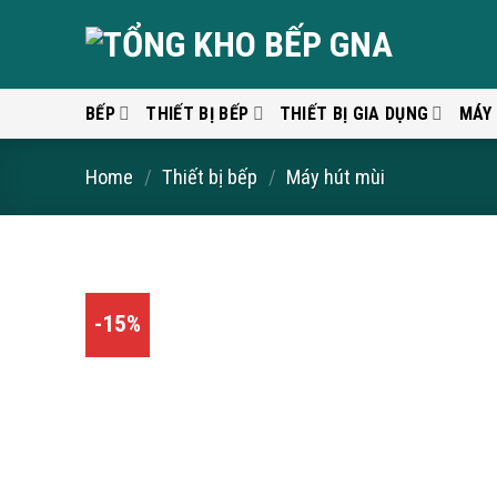
Skip
to
content
BẾP
THIẾT BỊ BẾP
THIẾT BỊ GIA DỤNG
MÁY
Home
/
Thiết bị bếp
/
Máy hút mùi
-15%