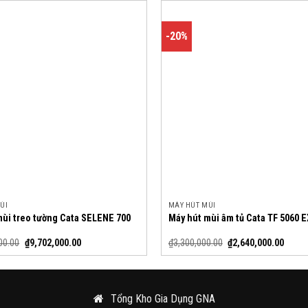
-20%
ÙI
MÁY HÚT MÙI
mùi treo tường Cata SELENE 700
Máy hút mùi âm tủ Cata TF 5060 E
00.00
₫
9,702,000.00
₫
3,300,000.00
₫
2,640,000.00
Tổng Kho Gia Dụng GNA