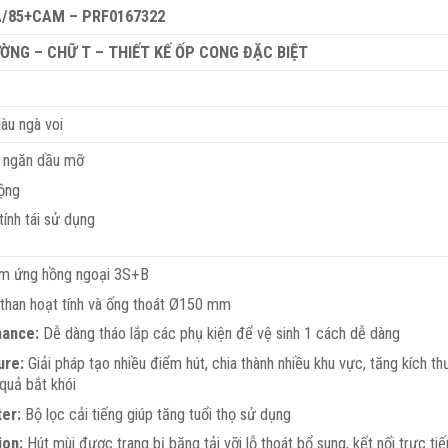
/85+CAM – PRF0167322
ỜNG – CHỮ T – THIẾT KẾ ỐP CONG ĐẶC BIỆT
àu ngà voi
m ngăn dầu mỡ
ộng
tính tái sử dụng
ảm ứng hồng ngoại 3S+B
than hoạt tính và ống thoát Ø150 mm
nance:
Dễ dàng tháo lắp các phụ kiện để vệ sinh 1 cách dễ dàng
ure:
Giải pháp tạo nhiều điểm hút, chia thành nhiều khu vực, tăng kích t
quả bắt khói
ter:
Bộ lọc cải tiếng giúp tăng tuổi thọ sử dụng
ion:
Hút mùi được trang bị băng tải vỡi lỗ thoát bổ sung, kết nối trực ti