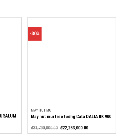
-30%
MÁY HÚT MÙI
 DURALUM
Máy hút mùi treo tường Cata DALIA BK 900
₫
31,790,000.00
₫
22,253,000.00