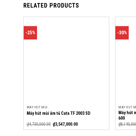
RELATED PRODUCTS
-25%
-30%
MÁY HÚT MÙI
MÁY HÚT M
Máy hút 
Máy hút mùi âm tủ Cata TF 2003 SD
600
₫
4,730,000.00
₫
3,547,000.00
₫
8,140,00