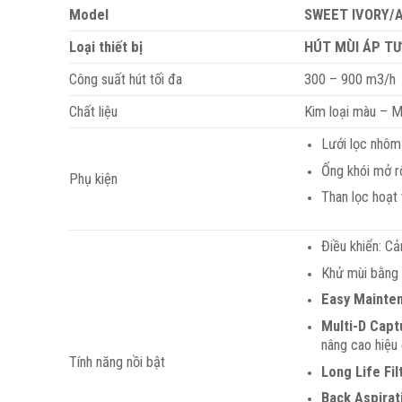
Model
SWEET IVORY/A
Loại thiết bị
HÚT MÙI ÁP TƯ
Công suất hút tối đa
300 – 900 m3/h
Chất liệu
Kim loại màu – M
Lưới lọc nhô
Ống khói mở r
Phụ kiện
Than lọc hoạt 
Điều khiển: C
Khử mùi bằng 
Easy Mainte
Multi-D Capt
nâng cao hiệu 
Tính năng nồi bật
Long Life Fil
Back Aspirat