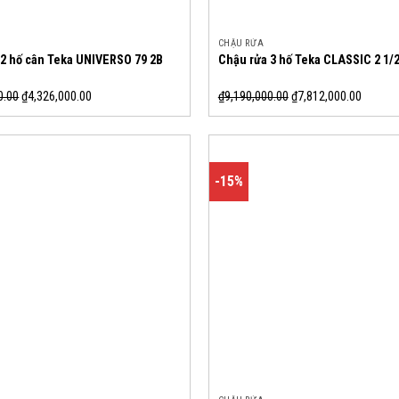
CHẬU RỬA
 2 hố cân Teka UNIVERSO 79 2B
Chậu rửa 3 hố Teka CLASSIC 2 1/
0.00
₫
4,326,000.00
₫
9,190,000.00
₫
7,812,000.00
-15%