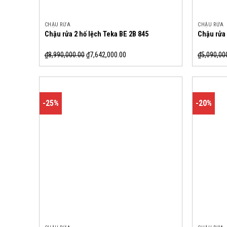
CHẬU RỬA
CHẬU RỬA
Chậu rửa 2 hố lệch Teka BE 2B 845
Chậu rửa
₫
8,990,000.00
₫
7,642,000.00
₫
5,090,00
-25%
-20%