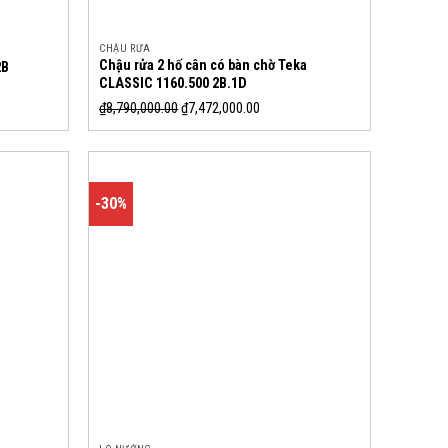
CHẬU RỬA
Chậu rửa 2 hố cân có bàn chờ Teka
2B
CLASSIC 1160.500 2B.1D
₫
8,790,000.00
₫
7,472,000.00
-30%