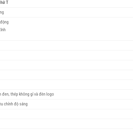
chữ T
ứng
 động
tĩnh
h đen, thép không gỉ và đèn logo
ệu chỉnh độ sáng