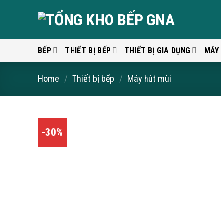
Skip
to
content
BẾP
THIẾT BỊ BẾP
THIẾT BỊ GIA DỤNG
MÁY
Home
/
Thiết bị bếp
/
Máy hút mùi
-30%