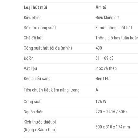
Loại hút mùi
Âm tủ
Điều khiển
Điều khiển cơ
Số mức công suất
3 mức công suất hút
Chế độ hút
Thông gió hay tuần hoà
Công suất hút tối đa (m³/h)
430
Độ ồn
61 – 69 dB
Vật liệu
Inox và thép
Đèn chiếu sáng
Đèn LED
Tiêu chuẩn tiết kiệm năng lượng
A
Công suất
126 W
Nguồn điện
220 – 240V / 50Hz
Kích thước thiết bị
600 x 310 x 174 mm
(Rộng x Sâu x Cao)