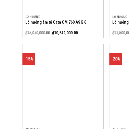
LÒ NƯỚNG
LÒ NƯỚNG
Lò nướng âm tủ Cata CM 760 AS BK
Lò nướng
₫
15,070,000.00
₫
10,549,000.00
₫
11,500,0
-15%
-20%