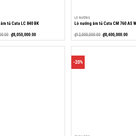
LÒ NƯỚNG
 âm tủ Cata LC 840 BK
Lò nướng âm tủ Cata CM 760 AS 
00.00
₫
8,050,000.00
₫
12,000,000.00
₫
8,400,000.00
-20%