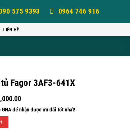
090 575 9393
0964 746 916
LIÊN HỆ
 tủ Fagor 3AF3-641X
,000.00
 GNA để nhận được ưu đãi tốt nhất!
rt