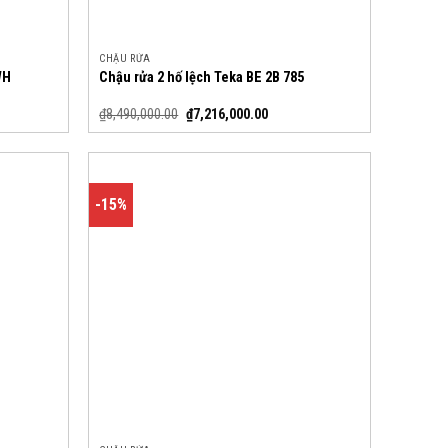
CHẬU RỬA
WH
Chậu rửa 2 hố lệch Teka BE 2B 785
₫
8,490,000.00
₫
7,216,000.00
-15%