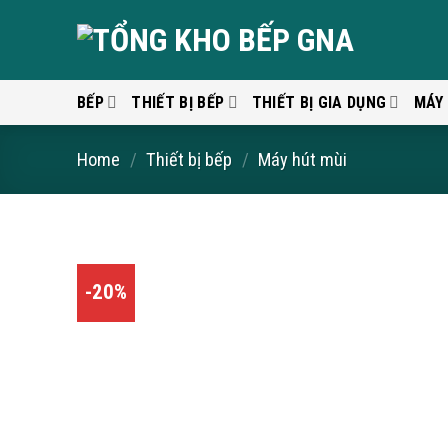
Skip
to
content
BẾP
THIẾT BỊ BẾP
THIẾT BỊ GIA DỤNG
MÁY
Home
/
Thiết bị bếp
/
Máy hút mùi
-20%